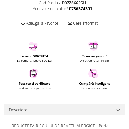
Cod Produs:
B07ZS6625H
Uscatoare rufe
Ai nevoie de ajutor?
0756374301
Utilaje si materiale de constructii
Laptop, Tablete & Telefoane
Adauga la Favorite
Cere informatii
Accesorii tablete
Laptopuri si Accesorii
Telefoane Mobile & accesorii
Wearable & Gadgeturi
Livrare GRATUITA
Te-ai răzgândit?
Electrocasnice & Climatizare
La comenzi peste 500 Lei
Drept de retur 14 zile
Accesorii si piese masini spalat
rufe si uscatoare
Accesorii si piese masini spalat
Testate si verificate
Cumpără inteligent
vase
Produse la super prețuri
Economisește bani
Aparate Frigorifice
Aparate Racire Aer
Descriere
Aragaze si cuptoare cu microunde
Climatizare & sisteme de incalzire
Electrocasnice pentru Bucatarie
REDUCEREA RISCULUI DE REACȚII ALERGICE - Peria