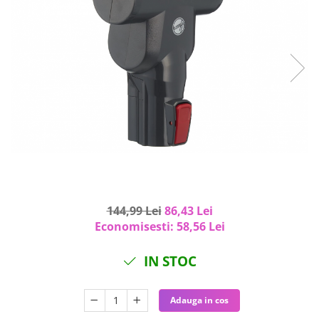
Curatenie si intretinere
Decoratiuni
Gradinarit
Hobby-uri creative
Iluminat & Electrice
Jaluzele
Kit-uri automatizari porti si usi
garaj
Mobila dormitor
Mobila gradina & terasa
Mobila Living & Dining
Organizare si depozitare
144,99 Lei
86,43 Lei
Rafturi
Economisesti:
58,56
Lei
Sanitare
IN STOC
Scule electrice si unelte
Silicon, spume si solutii tehnice
Sisteme Incalzire
Adauga in cos
Textile si covoare