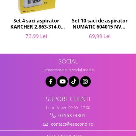
Igiena si ingrijire
Jucarii si Jocuri
Maternitate
Set 10 saci de aspirator
Set 4 saci aspirator
NUMATIC 604015 NVM-
KARCHER 2.863-314.0,
Petshop
1CH, 9L
compatibil cu WD,
69,99 Lei
72,99 Lei
Accesorii animale de companie
KWD, SE
Acvaristica
Castroane si adapatori animale
Igiena animale de companie
SOCIAL
Mobila si transport animale de
Urmareste-ne in social media
companie
Zgarzi, lese si hamuri
PC, Periferice & Software
SUPORT CLIENTI
Componente PC
Desktop PC & Monitoare
Luni - Vineri 09:00 - 17:00
Imprimante, Scanere &
0756374301
Consumabile
contact@esecond.ro
Periferice PC