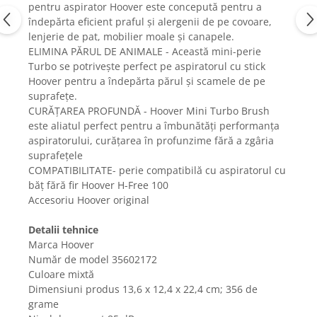
pentru aspirator Hoover este concepută pentru a
Fiare de calcat si masini de cusut
îndepărta eficient praful și alergenii de pe covoare,
Ingrijire Locuinta
lenjerie de pat, mobilier moale și canapele.
Purificatoare de aer
ELIMINA PĂRUL DE ANIMALE - Această mini-perie
Fashion
Turbo se potrivește perfect pe aspiratorul cu stick
Hoover pentru a îndepărta părul și scamele de pe
Bijuterii
suprafețe.
Ceasuri barbatesti
CURĂȚAREA PROFUNDĂ - Hoover Mini Turbo Brush
Ceasuri dama
este aliatul perfect pentru a îmbunătăți performanța
aspiratorului, curățarea în profunzime fără a zgâria
Cutii, curele si accesorii ceasuri
suprafețele
Genti si accesorii barbati
COMPATIBILITATE- perie compatibilă cu aspiratorul cu
Genti si accesorii femei
băț fără fir Hoover H-Free 100
Imbracaminte barbati
Accesoriu Hoover original
Imbracaminte femei
Detalii tehnice
Imbracaminte si Incaltaminte copii
Marca Hoover
Incaltaminte barbati
Număr de model 35602172
Incaltaminte femei
Culoare mixtă
Ochelari de soare
Dimensiuni produs ‎13,6 x 12,4 x 22,4 cm; 356 de
grame
Ochelari de vedere