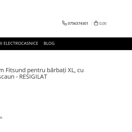
0756374301
0,00
RII ELECTROCASNICE
BLOG
sm Fitsund pentru bărbați XL, cu
scaun - RESIGILAT
a.