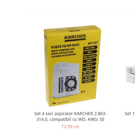
Fiare de calcat si masini de cusut
Ingrijire Locuinta
Purificatoare de aer
Fashion
Bijuterii
Ceasuri barbatesti
Ceasuri dama
Cutii, curele si accesorii ceasuri
Genti si accesorii barbati
Genti si accesorii femei
Imbracaminte barbati
Imbracaminte femei
Imbracaminte si Incaltaminte copii
Incaltaminte barbati
Set 
Set 4 saci aspirator KARCHER 2.863-
Incaltaminte femei
314.0, compatibil cu WD, KWD, SE
Ochelari de soare
72,99 Lei
Ochelari de vedere