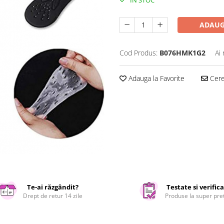
IN STOC
ADAUG
Cod Produs:
B076HMK1G2
Ai
Adauga la Favorite
Cere 
Te-ai răzgândit?
Testate si verific
Drept de retur 14 zile
Produse la super pre