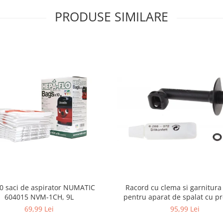
PRODUSE SIMILARE
10 saci de aspirator NUMATIC
Racord cu clema si garnitura
604015 NVM-1CH, 9L
pentru aparat de spalat cu pr
KARCHER 4.064-047.0, K2, K
69,99 Lei
95,99 Lei