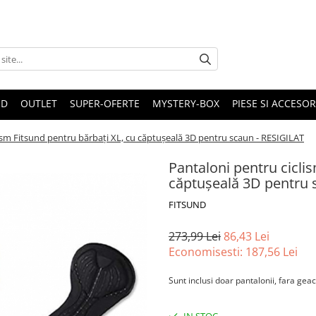
ND
OUTLET
SUPER-OFERTE
MYSTERY-BOX
PIESE SI ACCESO
ism Fitsund pentru bărbați XL, cu căptușeală 3D pentru scaun - RESIGILAT
Pantaloni pentru cicli
căptușeală 3D pentru 
FITSUND
273,99 Lei
86,43 Lei
Economisesti:
187,56
Lei
Sunt inclusi doar pantalonii, fara geac