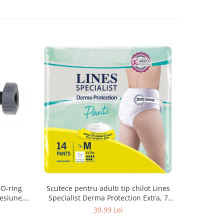
 O-ring
Scutece pentru adulti tip chilot Lines
Set 20 t
esiune,
Specialist Derma Protection Extra, 7
XS300010
3, K4
picaturi, marimea M, 14 bucati
39,99 Lei