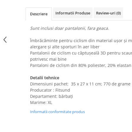
Uscatoare rufe
Informatii Produse
Review-uri
(0)
Utilaje si materiale de constructii
Descriere
Laptop, Tablete & Telefoane
Sunt inclusi doar pantalonii, fara geaca.
Accesorii tablete
Laptopuri si Accesorii
Îmbrăcăminte pentru ciclism din material ușor și mo
Telefoane Mobile & accesorii
alergare și alte sporturi în aer liber
Pantalonii de ciclism cu căptușeală 3D pentru scaun 
Wearable & Gadgeturi
potrivesc mai bine
Electrocasnice & Climatizare
Pantaloni de ciclism din 80% poliester, 20% elastan
Accesorii si piese masini spalat
rufe si uscatoare
Detalii tehnice
Dimensiuni pachet: ‎ 35 x 27 x 11 cm; 770 de grame
Accesorii si piese masini spalat
vase
Producator : Fitsund
Departament: bărbați
Aparate Frigorifice
Marime: XL
Aparate Racire Aer
Informatii conformitate produs
Aragaze si cuptoare cu microunde
Climatizare & sisteme de incalzire
Electrocasnice pentru Bucatarie