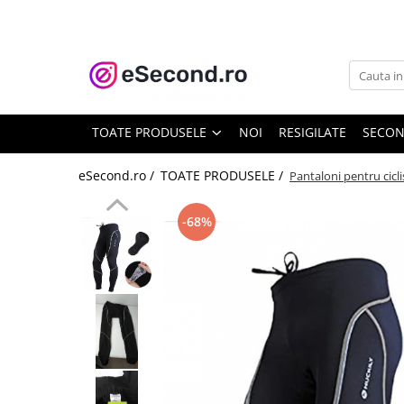
TOATE PRODUSELE
Auto Moto
Accesorii Auto
TOATE PRODUSELE
NOI
RESIGILATE
SECO
Anvelope & Jante
Covorase auto
eSecond.ro /
TOATE PRODUSELE /
Pantaloni pentru cicl
Echipamente pentru Atelier
Electronice Auto
-68%
Intretinere & Cosmetica auto
Moto
Reparatii si echipamente auto
Trotinete electrice
Casa, Gradina & Bricolaj
Accesorii usi
Bucatarie & Servire