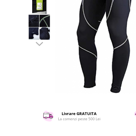
Curatenie si intretinere
Decoratiuni
Gradinarit
Hobby-uri creative
Iluminat & Electrice
Jaluzele
Kit-uri automatizari porti si usi
garaj
Mobila dormitor
Mobila gradina & terasa
Mobila Living & Dining
Organizare si depozitare
Rafturi
Sanitare
Scule electrice si unelte
Livrare GRATUITA
Silicon, spume si solutii tehnice
La comenzi peste 500 Lei
Sisteme Incalzire
Textile si covoare