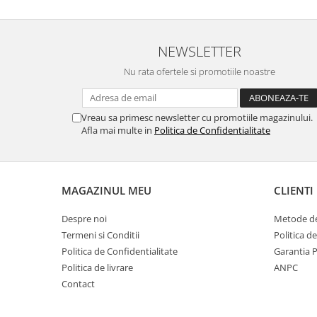
Gaming, Carti & Birotica
Birotica & Papetarie
NEWSLETTER
Console, Jocuri & Accesorii
Ingrijire personala & Cosmetice
Nu rata ofertele si promotiile noastre
Accesorii aparate de ras electrice
Accesorii aparate hair styling
Vreau sa primesc newsletter cu promotiile magazinului.
Aparate & Accesorii ingrijire
Afla mai multe in
Politica de Confidentialitate
personala
Aparate cosmetice
Articole Sanatate si Wellness
MAGAZINUL MEU
CLIENTI
Consumabile sanitare
Cosmetice si produse ingrijire
Despre noi
Metode de
personala
Termeni si Conditii
Politica d
Igiena dentara
Politica de Confidentialitate
Garantia 
Jucarii, Copii & Bebe
Politica de livrare
ANPC
Contact
Camera copilului
Hrana bebelusi