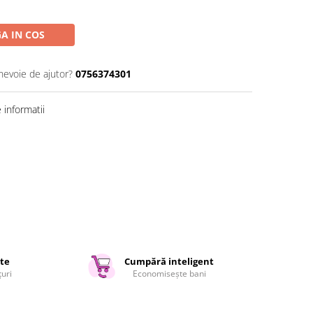
A IN COS
 nevoie de ajutor?
0756374301
informatii
ate
Cumpără inteligent
țuri
Economisește bani