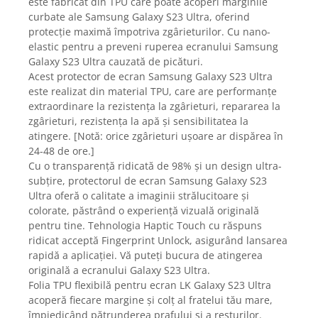
este fabricat din TPU care poate acoperi marginile
Gaming, Carti & Birotica
curbate ale Samsung Galaxy S23 Ultra, oferind
Birotica & Papetarie
protecție maximă împotriva zgârieturilor. Cu nano-
elastic pentru a preveni ruperea ecranului Samsung
Console, Jocuri & Accesorii
Galaxy S23 Ultra cauzată de picături.
Ingrijire personala & Cosmetice
Acest protector de ecran Samsung Galaxy S23 Ultra
Accesorii aparate de ras electrice
este realizat din material TPU, care are performanțe
extraordinare la rezistența la zgârieturi, repararea la
Accesorii aparate hair styling
zgârieturi, rezistența la apă și sensibilitatea la
Aparate & Accesorii ingrijire
atingere. [Notă: orice zgârieturi ușoare ar dispărea în
personala
24-48 de ore.]
Aparate cosmetice
Cu o transparență ridicată de 98% și un design ultra-
Articole Sanatate si Wellness
subțire, protectorul de ecran Samsung Galaxy S23
Ultra oferă o calitate a imaginii strălucitoare și
Consumabile sanitare
colorate, păstrând o experiență vizuală originală
Cosmetice si produse ingrijire
pentru tine. Tehnologia Haptic Touch cu răspuns
personala
ridicat acceptă Fingerprint Unlock, asigurând lansarea
Igiena dentara
rapidă a aplicației. Vă puteți bucura de atingerea
Jucarii, Copii & Bebe
originală a ecranului Galaxy S23 Ultra.
Folia TPU flexibilă pentru ecran LK Galaxy S23 Ultra
Camera copilului
acoperă fiecare margine și colț al fratelui tău mare,
Hrana bebelusi
împiedicând pătrunderea prafului și a resturilor.