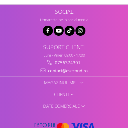
Home Cinema & Audio
Playere, Boxe & Casti
SOCIAL
Telescoape & Optica
Urmareste-ne in social media
Televizoare & accesorii
Bacanie
Ambalaje cadouri
SUPORT CLIENTI
Cadouri
Curatenie si intretinere
Luni - Vineri 09:00 - 17:00
0756374301
contact@esecond.ro
MAGAZINUL MEU
CLIENTI
DATE COMERCIALE