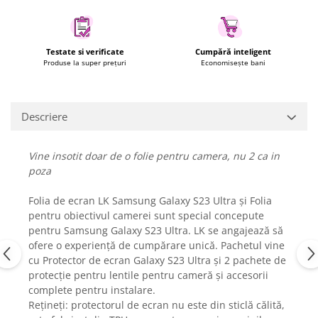
Fiare de calcat si masini de cusut
Ingrijire Locuinta
Purificatoare de aer
Testate si verificate
Cumpără inteligent
Produse la super prețuri
Economisește bani
Fashion
Bijuterii
Ceasuri barbatesti
Descriere
Ceasuri dama
Cutii, curele si accesorii ceasuri
Vine insotit doar de o folie pentru camera, nu 2 ca in
Genti si accesorii barbati
poza
Genti si accesorii femei
Imbracaminte barbati
Folia de ecran LK Samsung Galaxy S23 Ultra și Folia
pentru obiectivul camerei sunt special concepute
Imbracaminte femei
pentru Samsung Galaxy S23 Ultra. LK se angajează să
Imbracaminte si Incaltaminte copii
ofere o experiență de cumpărare unică. Pachetul vine
Incaltaminte barbati
cu Protector de ecran Galaxy S23 Ultra și 2 pachete de
Incaltaminte femei
protecție pentru lentile pentru cameră și accesorii
Ochelari de soare
complete pentru instalare.
Rețineți: protectorul de ecran nu este din sticlă călită,
Ochelari de vedere