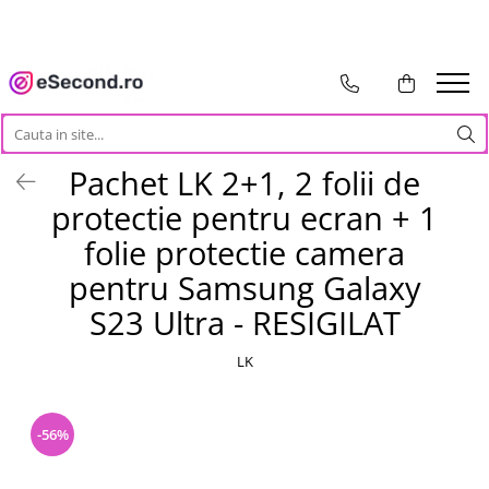
TOATE PRODUSELE
Auto Moto
Accesorii Auto
Pachet LK 2+1, 2 folii de
Anvelope & Jante
protectie pentru ecran + 1
Covorase auto
Echipamente pentru Atelier
folie protectie camera
Electronice Auto
pentru Samsung Galaxy
Intretinere & Cosmetica auto
S23 Ultra - RESIGILAT
Moto
Reparatii si echipamente auto
LK
Trotinete electrice
Casa, Gradina & Bricolaj
-56%
Accesorii usi
Bucatarie & Servire