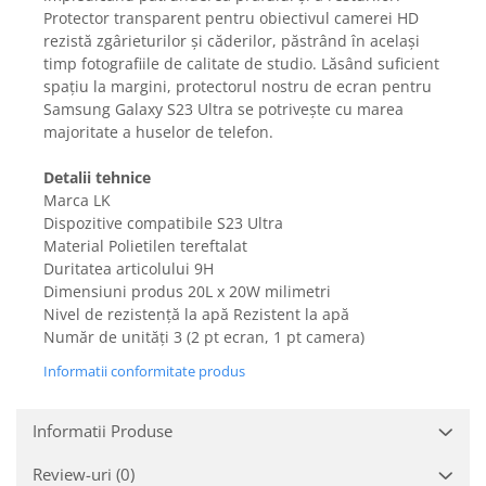
Igiena si ingrijire
Protector transparent pentru obiectivul camerei HD
Jucarii si Jocuri
rezistă zgârieturilor și căderilor, păstrând în același
timp fotografiile de calitate de studio. Lăsând suficient
Maternitate
spațiu la margini, protectorul nostru de ecran pentru
Petshop
Samsung Galaxy S23 Ultra se potrivește cu marea
Accesorii animale de companie
majoritate a huselor de telefon.
Acvaristica
Detalii tehnice
Castroane si adapatori animale
Marca LK
Igiena animale de companie
Dispozitive compatibile S23 Ultra
Mobila si transport animale de
Material Polietilen tereftalat
companie
Duritatea articolului 9H
Zgarzi, lese si hamuri
Dimensiuni produs 20L x 20W milimetri
Nivel de rezistență la apă Rezistent la apă
PC, Periferice & Software
Număr de unități 3 (2 pt ecran, 1 pt camera)
Componente PC
Informatii conformitate produs
Desktop PC & Monitoare
Imprimante, Scanere &
Informatii Produse
Consumabile
Periferice PC
Review-uri
(0)