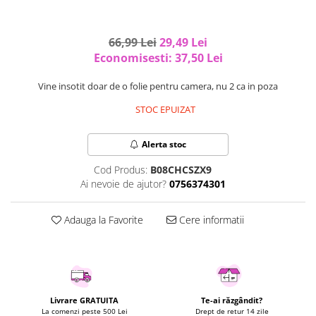
Uscatoare rufe
Utilaje si materiale de constructii
66,99 Lei
29,49 Lei
Laptop, Tablete & Telefoane
Economisesti:
37,50
Lei
Accesorii tablete
Vine insotit doar de o folie pentru camera, nu 2 ca in poza
Laptopuri si Accesorii
STOC EPUIZAT
Telefoane Mobile & accesorii
Wearable & Gadgeturi
Alerta stoc
Electrocasnice & Climatizare
Accesorii si piese masini spalat
Cod Produs:
B08CHCSZX9
rufe si uscatoare
Ai nevoie de ajutor?
0756374301
Accesorii si piese masini spalat
vase
Adauga la Favorite
Cere informatii
Aparate Frigorifice
Aparate Racire Aer
Aragaze si cuptoare cu microunde
Climatizare & sisteme de incalzire
Livrare GRATUITA
Te-ai răzgândit?
Electrocasnice pentru Bucatarie
La comenzi peste 500 Lei
Drept de retur 14 zile