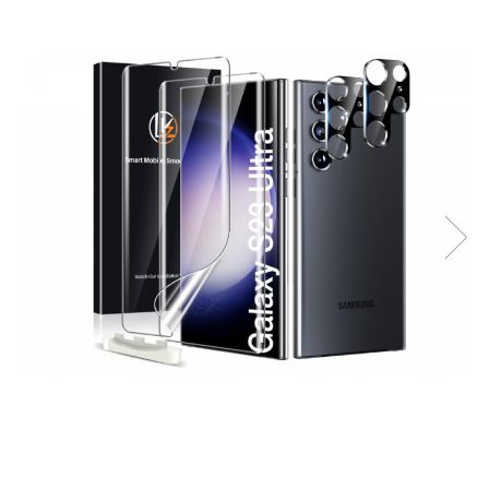
Curatenie si intretinere
Decoratiuni
Gradinarit
Hobby-uri creative
Iluminat & Electrice
Jaluzele
Kit-uri automatizari porti si usi
garaj
Mobila dormitor
Mobila gradina & terasa
Mobila Living & Dining
Organizare si depozitare
Rafturi
Sanitare
Scule electrice si unelte
Silicon, spume si solutii tehnice
Sisteme Incalzire
Textile si covoare