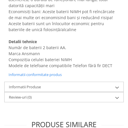
Gaming, Carti & Birotica
datorită capacității mari
Economisiți bani: Aceste baterii NiMH pot fi reîncărcate
Birotica & Papetarie
de mai multe ori economisind bani și reducând risipa!
Console, Jocuri & Accesorii
Aceste baterii sunt un înlocuitor economic pentru
Ingrijire personala & Cosmetice
bateriile de unică folosință/alcaline
Accesorii aparate de ras electrice
Detalii tehnice
Accesorii aparate hair styling
Număr de baterii 2 baterii AA.
Aparate & Accesorii ingrijire
Marca Ansmann
personala
Compoziția celulei bateriei NiMH
Aparate cosmetice
Modele de telefoane compatibile Telefon fără fir DECT
Articole Sanatate si Wellness
Informatii conformitate produs
Consumabile sanitare
Cosmetice si produse ingrijire
Informatii Produse
personala
Review-uri
(0)
Igiena dentara
Jucarii, Copii & Bebe
Camera copilului
PRODUSE SIMILARE
Hrana bebelusi