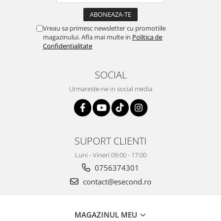
Retelistica & Supraveghere
Servere, Componente & UPS
Telecomenzi garaj
Vreau sa primesc newsletter cu promotiile
magazinului. Afla mai multe in
Politica de
Sport & Activitati in aer liber
Confidentialitate
Accesorii antrenament
Accesorii Fitness
SOCIAL
Accesorii sportive
Urmareste-ne in social media
Articole Voiaj
Camping
Ciclism
Sporturi acvatice
SUPORT CLIENTI
Sporturi de interior
Luni - Vineri 09:00 - 17:00
TV, Audio & Foto
0756374301
Aparate Foto & Accesorii
contact@esecond.ro
Audio HI-FI & Profesionale
Camere video si sport
Drone si Accesorii
MAGAZINUL MEU