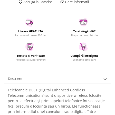
Adauga la Favorite
Cere informatii
Uscatoare rufe
Utilaje si materiale de constructii
Laptop, Tablete & Telefoane
Accesorii tablete
Livrare GRATUITA
Te-ai răzgândit?
Laptopuri si Accesorii
La comenzi peste 500 Lei
Drept de retur 14 zile
Telefoane Mobile & accesorii
Wearable & Gadgeturi
Electrocasnice & Climatizare
Testate si verificate
Cumpără inteligent
Produse la super prețuri
Economisește bani
Accesorii si piese masini spalat
rufe si uscatoare
Accesorii si piese masini spalat
vase
Descriere
Aparate Frigorifice
Telefoanele DECT (Digital Enhanced Cordless
Aparate Racire Aer
Telecommunications) sunt dispozitive wireless folosite
Aragaze si cuptoare cu microunde
pentru a efectua și primi apeluri telefonice într-o locație
Climatizare & sisteme de incalzire
fixă, precum o locuință sau un birou. Ele funcționează
prin intermediul unei conexiuni radio digitale între
Electrocasnice pentru Bucatarie