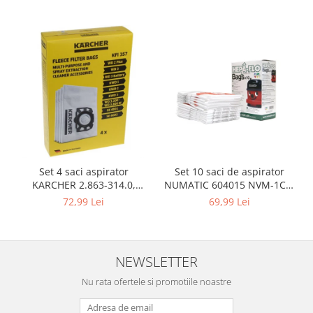
Igiena si ingrijire
Jucarii si Jocuri
Maternitate
Petshop
Accesorii animale de companie
Acvaristica
Castroane si adapatori animale
Igiena animale de companie
Mobila si transport animale de
companie
Set 10 saci de aspirator
Set 4 saci aspirator
NUMATIC 604015 NVM-1CH,
KARCHER 2.863-314.0,
Zgarzi, lese si hamuri
9L
compatibil cu WD, KWD, SE
69,99 Lei
72,99 Lei
PC, Periferice & Software
Componente PC
Desktop PC & Monitoare
NEWSLETTER
Imprimante, Scanere &
Consumabile
Nu rata ofertele si promotiile noastre
Periferice PC