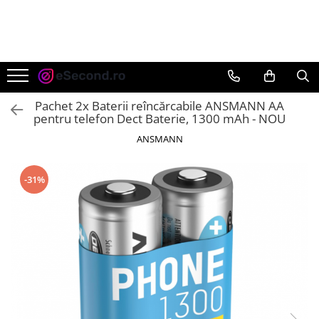
TOATE PRODUSELE
Auto Moto
Accesorii Auto
Pachet 2x Baterii reîncărcabile ANSMANN AA
Anvelope & Jante
pentru telefon Dect Baterie, 1300 mAh - NOU
Covorase auto
ANSMANN
Echipamente pentru Atelier
Electronice Auto
-31%
Intretinere & Cosmetica auto
Moto
Reparatii si echipamente auto
Trotinete electrice
Casa, Gradina & Bricolaj
Accesorii usi
Bucatarie & Servire