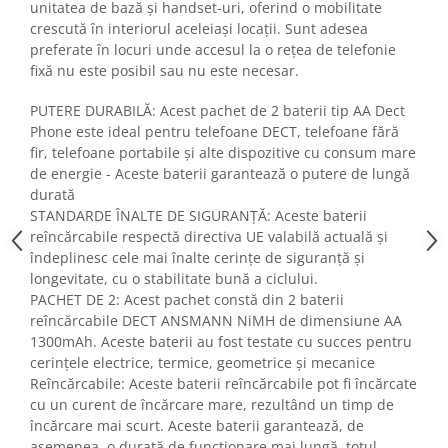
unitatea de bază și handset-uri, oferind o mobilitate
Fiare de calcat si masini de cusut
crescută în interiorul aceleiași locații. Sunt adesea
Ingrijire Locuinta
preferate în locuri unde accesul la o rețea de telefonie
Purificatoare de aer
fixă nu este posibil sau nu este necesar.
Fashion
PUTERE DURABILĂ: Acest pachet de 2 baterii tip AA Dect
Bijuterii
Phone este ideal pentru telefoane DECT, telefoane fără
Ceasuri barbatesti
fir, telefoane portabile și alte dispozitive cu consum mare
de energie - Aceste baterii garantează o putere de lungă
Ceasuri dama
durată
Cutii, curele si accesorii ceasuri
STANDARDE ÎNALTE DE SIGURANȚĂ: Aceste baterii
Genti si accesorii barbati
reîncărcabile respectă directiva UE valabilă actuală și
Genti si accesorii femei
îndeplinesc cele mai înalte cerințe de siguranță și
Imbracaminte barbati
longevitate, cu o stabilitate bună a ciclului.
PACHET DE 2: Acest pachet constă din 2 baterii
Imbracaminte femei
reîncărcabile DECT ANSMANN NiMH de dimensiune AA
Imbracaminte si Incaltaminte copii
1300mAh. Aceste baterii au fost testate cu succes pentru
Incaltaminte barbati
cerințele electrice, termice, geometrice și mecanice
Incaltaminte femei
Reîncărcabile: Aceste baterii reîncărcabile pot fi încărcate
cu un curent de încărcare mare, rezultând un timp de
Ochelari de soare
încărcare mai scurt. Aceste baterii garantează, de
Ochelari de vedere
asemenea, o durată de funcționare mai lungă, totul