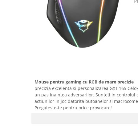
Fiare de calcat si masini de cusut
Ingrijire Locuinta
Purificatoare de aer
Fashion
Bijuterii
Ceasuri barbatesti
Ceasuri dama
Cutii, curele si accesorii ceasuri
Genti si accesorii barbati
Genti si accesorii femei
Mouse pentru gaming cu RGB de mare precizie
Imbracaminte barbati
precizia excelenta si personalizarea GXT 165 Cel
Imbracaminte femei
un pas inaintea adversarilor. Sunteti in controlul 
actiunilor in joc datorita butoanelor si macrocom
Imbracaminte si Incaltaminte copii
Pregateste-te pentru orice provocare!
Incaltaminte barbati
Incaltaminte femei
Ochelari de soare
Ochelari de vedere