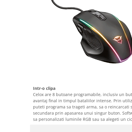
Igiena si ingrijire
Jucarii si Jocuri
Maternitate
Petshop
Accesorii animale de companie
Acvaristica
Castroane si adapatori animale
Igiena animale de companie
Mobila si transport animale de
companie
Zgarzi, lese si hamuri
PC, Periferice & Software
Intr-o clipa
Celox are 8 butoane programabile, inclusiv un buto
Componente PC
avantaj final in timpul bataliilor intense. Prin uti
Desktop PC & Monitoare
puteti programa sa trageti arma, sa o reincarcati s
Imprimante, Scanere &
secundara prin apasarea unui singur buton. Soft
Consumabile
sa personalizati luminile RGB sau sa alegeti un cic
Periferice PC