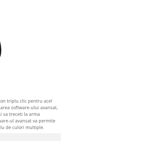
n triplu clic pentru acel
lizarea software-ului avansat,
i sa treceti la arma
ware-ul avansat va permite
lu de culori multiple.