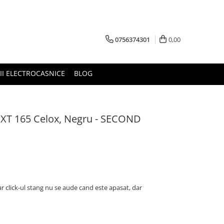
0756374301
0,00
RII ELECTROCASNICE
BLOG
XT 165 Celox, Negru - SECOND
ar click-ul stang nu se aude cand este apasat, dar