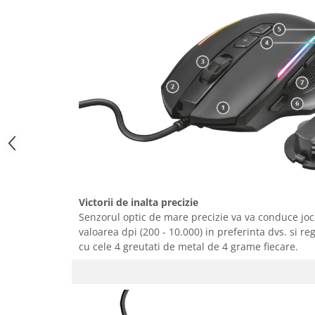
Gaming, Carti & Birotica
Birotica & Papetarie
Console, Jocuri & Accesorii
Ingrijire personala & Cosmetice
Accesorii aparate de ras electrice
Accesorii aparate hair styling
Aparate & Accesorii ingrijire
personala
Aparate cosmetice
Articole Sanatate si Wellness
Consumabile sanitare
Victorii de inalta precizie
Cosmetice si produse ingrijire
Senzorul optic de mare precizie va va conduce jocu
personala
valoarea dpi (200 - 10.000) in preferinta dvs. si r
Igiena dentara
cu cele 4 greutati de metal de 4 grame fiecare.
Jucarii, Copii & Bebe
Camera copilului
Hrana bebelusi