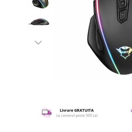
Curatenie si intretinere
Decoratiuni
Gradinarit
Hobby-uri creative
Iluminat & Electrice
Jaluzele
Kit-uri automatizari porti si usi
garaj
Mobila dormitor
Mobila gradina & terasa
Mobila Living & Dining
Organizare si depozitare
Rafturi
Sanitare
Scule electrice si unelte
Livrare GRATUITA
Silicon, spume si solutii tehnice
La comenzi peste 500 Lei
Sisteme Incalzire
Textile si covoare