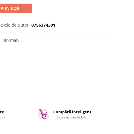
A IN COS
nevoie de ajutor?
0756374301
informatii
ate
Cumpără inteligent
țuri
Economisește bani