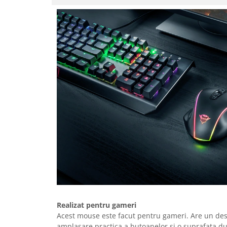
Retelistica & Supraveghere
Servere, Componente & UPS
Telecomenzi garaj
Sport & Activitati in aer liber
Accesorii antrenament
Accesorii Fitness
Accesorii sportive
Articole Voiaj
Camping
Ciclism
Sporturi acvatice
Sporturi de interior
TV, Audio & Foto
Aparate Foto & Accesorii
Audio HI-FI & Profesionale
Camere video si sport
Realizat pentru gameri
Acest mouse este facut pentru gameri. Are un des
Drone si Accesorii
amplasare practica a butoanelor si o suprafata du