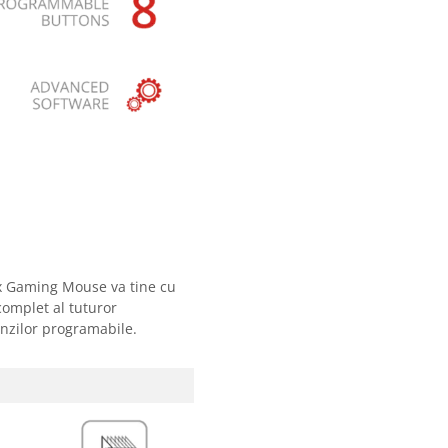
ox Gaming Mouse va tine cu
complet al tuturor
enzilor programabile.