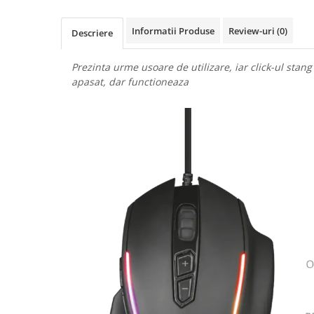
Uscatoare rufe
Informatii Produse
Review-uri
(0)
Utilaje si materiale de constructii
Descriere
Laptop, Tablete & Telefoane
Prezinta urme usoare de utilizare, iar click-ul stan
Accesorii tablete
apasat, dar functioneaza
Laptopuri si Accesorii
Telefoane Mobile & accesorii
Wearable & Gadgeturi
Electrocasnice & Climatizare
Accesorii si piese masini spalat
rufe si uscatoare
Accesorii si piese masini spalat
vase
Aparate Frigorifice
Aparate Racire Aer
Aragaze si cuptoare cu microunde
Climatizare & sisteme de incalzire
Electrocasnice pentru Bucatarie