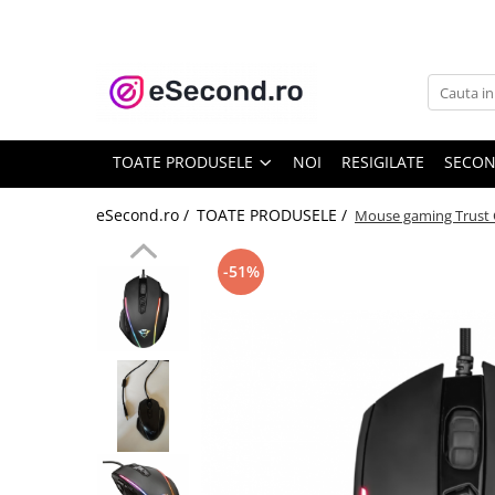
TOATE PRODUSELE
Auto Moto
Accesorii Auto
TOATE PRODUSELE
NOI
RESIGILATE
SECO
Anvelope & Jante
Covorase auto
eSecond.ro /
TOATE PRODUSELE /
Mouse gaming Trust 
Echipamente pentru Atelier
Electronice Auto
-51%
Intretinere & Cosmetica auto
Moto
Reparatii si echipamente auto
Trotinete electrice
Casa, Gradina & Bricolaj
Accesorii usi
Bucatarie & Servire