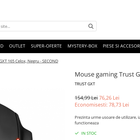
ND
OUTLET
SUPER-OFERTE
MYSTERY-BOX
PIESE SI ACCESO
GXT 165 Celox, Negru - SECOND
Mouse gaming Trust G
TRUST GXT
154,99 Lei
76,26 Lei
Economisesti:
78,73
Lei
Prezinta urme usoare de utilizare, i
functioneaza
IN STOC