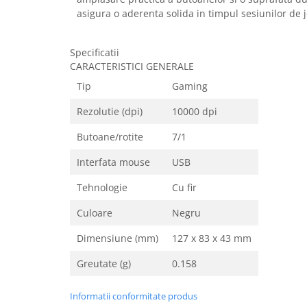
Home Cinema & Audio
asigura o aderenta solida in timpul sesiunilor de 
Playere, Boxe & Casti
Telescoape & Optica
Specificatii
Televizoare & accesorii
CARACTERISTICI GENERALE
Bacanie
Tip
Gaming
Ambalaje cadouri
Rezolutie (dpi)
10000 dpi
Cadouri
Curatenie si intretinere
Butoane/rotite
7/1
Interfata mouse
USB
Tehnologie
Cu fir
Culoare
Negru
Dimensiune (mm)
127 x 83 x 43 mm
Greutate (g)
0.158
Informatii conformitate produs