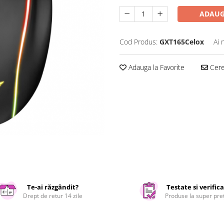
ADAUG
Cod Produs:
GXT165Celox
Ai 
Adauga la Favorite
Cere 
Te-ai răzgândit?
Testate si verific
Drept de retur 14 zile
Produse la super pre