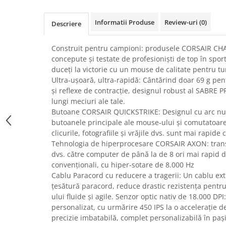
Uscatoare rufe
Informatii Produse
Review-uri
(0)
Utilaje si materiale de constructii
Descriere
Laptop, Tablete & Telefoane
Construit pentru campioni: produsele CORSAIR C
Accesorii tablete
concepute și testate de profesioniști de top în spor
Laptopuri si Accesorii
duceți la victorie cu un mouse de calitate pentru t
Telefoane Mobile & accesorii
Ultra-ușoară, ultra-rapidă: Cântărind doar 69 g pen
și reflexe de contracție, designul robust al SABRE P
Wearable & Gadgeturi
lungi meciuri ale tale.
Electrocasnice & Climatizare
Butoane CORSAIR QUICKSTRIKE: Designul cu arc nu o
Accesorii si piese masini spalat
butoanele principale ale mouse-ului și comutatoarel
rufe si uscatoare
clicurile, fotografiile și vrăjile dvs. sunt mai rapide 
Tehnologia de hiperprocesare CORSAIR AXON: transmi
Accesorii si piese masini spalat
vase
dvs. către computer de până la de 8 ori mai rapid 
convenționali, cu hiper-sotare de 8.000 Hz
Aparate Frigorifice
Cablu Paracord cu reducere a tragerii: Un cablu extr
Aparate Racire Aer
țesătură paracord, reduce drastic rezistența pentr
Aragaze si cuptoare cu microunde
ului fluide și agile. Senzor optic nativ de 18.000 D
Climatizare & sisteme de incalzire
personalizat, cu urmărire 450 IPS la o accelerație d
precizie imbatabilă, complet personalizabilă în pași
Electrocasnice pentru Bucatarie