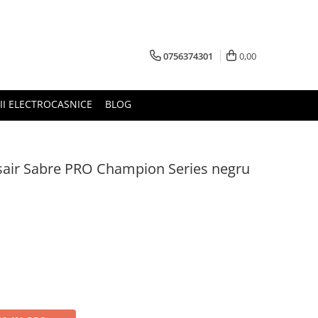
0756374301
0,00
RII ELECTROCASNICE
BLOG
air Sabre PRO Champion Series negru