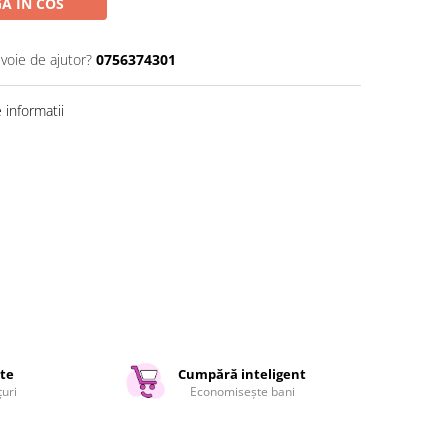
A IN COS
evoie de ajutor?
0756374301
informatii
ate
Cumpără inteligent
țuri
Economisește bani