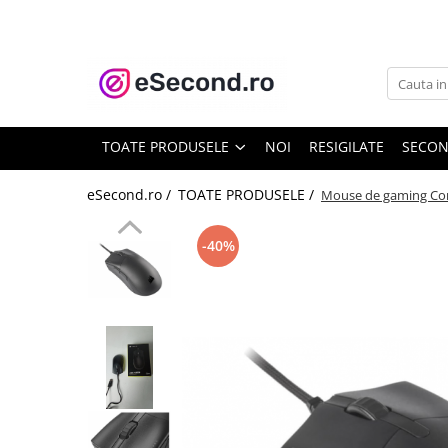
TOATE PRODUSELE
Auto Moto
Accesorii Auto
TOATE PRODUSELE
NOI
RESIGILATE
SECO
Anvelope & Jante
Covorase auto
eSecond.ro /
TOATE PRODUSELE /
Mouse de gaming Cor
Echipamente pentru Atelier
Electronice Auto
-40%
Intretinere & Cosmetica auto
Moto
Reparatii si echipamente auto
Trotinete electrice
Casa, Gradina & Bricolaj
Accesorii usi
Bucatarie & Servire