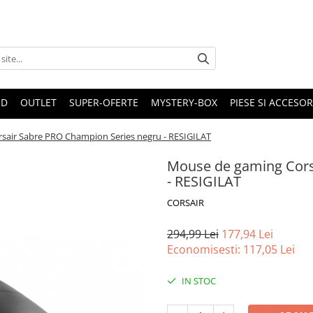
ND
OUTLET
SUPER-OFERTE
MYSTERY-BOX
PIESE SI ACCESO
sair Sabre PRO Champion Series negru - RESIGILAT
Mouse de gaming Cors
- RESIGILAT
CORSAIR
294,99 Lei
177,94 Lei
Economisesti:
117,05
Lei
IN STOC