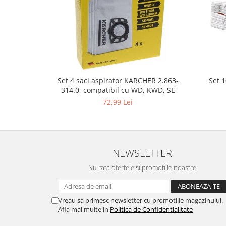
Gaming, Carti & Birotica
Birotica & Papetarie
Console, Jocuri & Accesorii
Ingrijire personala & Cosmetice
Accesorii aparate de ras electrice
Accesorii aparate hair styling
Set 
Set 4 saci aspirator KARCHER 2.863-
314.0, compatibil cu WD, KWD, SE
Aparate & Accesorii ingrijire
personala
72,99 Lei
Aparate cosmetice
Articole Sanatate si Wellness
Consumabile sanitare
NEWSLETTER
Cosmetice si produse ingrijire
personala
Nu rata ofertele si promotiile noastre
Igiena dentara
Jucarii, Copii & Bebe
Vreau sa primesc newsletter cu promotiile magazinului.
Camera copilului
Afla mai multe in
Politica de Confidentialitate
Hrana bebelusi