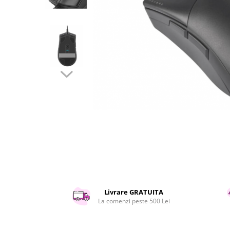
Curatenie si intretinere
Decoratiuni
Gradinarit
Hobby-uri creative
Iluminat & Electrice
Jaluzele
Kit-uri automatizari porti si usi
garaj
Mobila dormitor
Mobila gradina & terasa
Mobila Living & Dining
Organizare si depozitare
Rafturi
Sanitare
Scule electrice si unelte
Livrare GRATUITA
Silicon, spume si solutii tehnice
La comenzi peste 500 Lei
Sisteme Incalzire
Textile si covoare