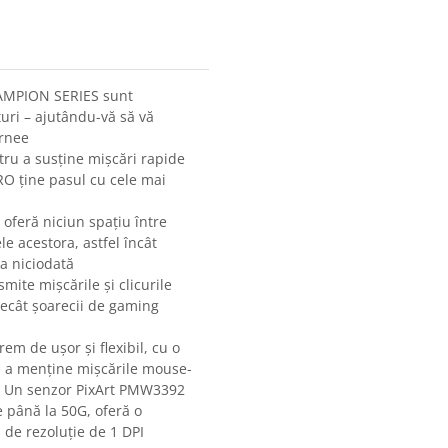
HAMPION SERIES sunt
turi – ajutându-vă să vă
urnee
tru a susține mișcări rapide
RO ține pasul cu cele mai
feră niciun spațiu între
e acestora, astfel încât
ca niciodată
te mișcările și clicurile
decât șoarecii de gaming
em de ușor și flexibil, cu o
u a menține mișcările mouse-
PI: Un senzor PixArt PMW3392
e până la 50G, oferă o
 de rezoluție de 1 DPI