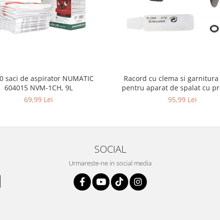
10 saci de aspirator NUMATIC
Racord cu clema si garnitura
604015 NVM-1CH, 9L
pentru aparat de spalat cu pr
KARCHER 4.064-047.0, K2, K
69,99 Lei
95,99 Lei
SOCIAL
Urmareste-ne in social media