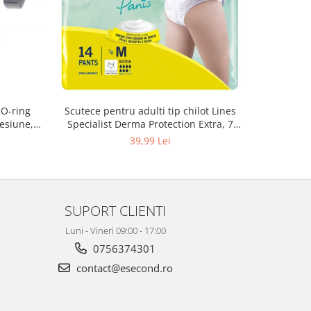
 O-ring
Scutece pentru adulti tip chilot Lines
Set 20 t
esiune,
Specialist Derma Protection Extra, 7
XS300010
3, K4
picaturi, marimea M, 14 bucati
39,99 Lei
SUPORT CLIENTI
Luni - Vineri 09:00 - 17:00
0756374301
contact@esecond.ro