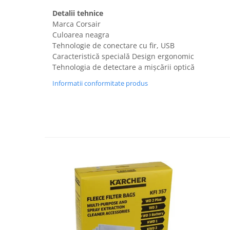
Fiare de calcat si masini de cusut
Detalii tehnice
Ingrijire Locuinta
Marca Corsair
Purificatoare de aer
Culoarea neagra
Tehnologie de conectare cu fir, USB
Fashion
Caracteristică specială Design ergonomic
Bijuterii
Tehnologia de detectare a mișcării optică
Ceasuri barbatesti
Informatii conformitate produs
Ceasuri dama
Cutii, curele si accesorii ceasuri
Genti si accesorii barbati
Genti si accesorii femei
Imbracaminte barbati
Imbracaminte femei
Imbracaminte si Incaltaminte copii
Incaltaminte barbati
Incaltaminte femei
Ochelari de soare
Ochelari de vedere