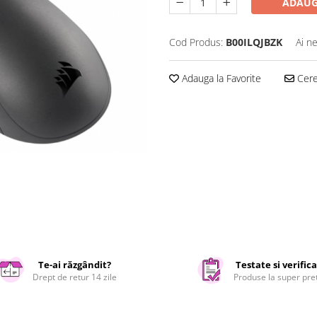
ADAUG
Cod Produs:
B00ILQJBZK
Ai n
Adauga la Favorite
Cere 
Te-ai răzgândit?
Testate si verific
Drept de retur 14 zile
Produse la super pre