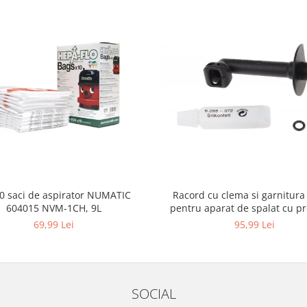
10 saci de aspirator NUMATIC
Racord cu clema si garnitura
604015 NVM-1CH, 9L
pentru aparat de spalat cu pr
KARCHER 4.064-047.0, K2, K
69,99 Lei
95,99 Lei
SOCIAL