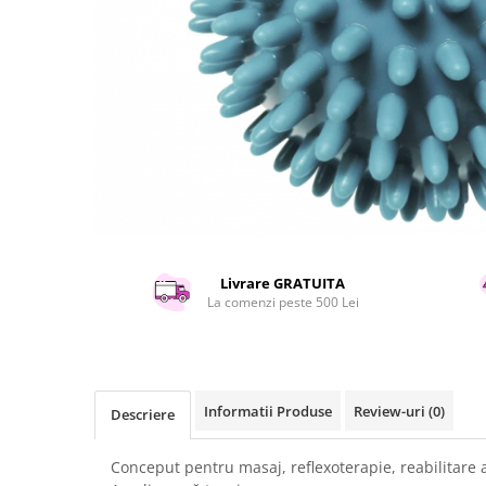
Curatenie si intretinere
Decoratiuni
Gradinarit
Hobby-uri creative
Iluminat & Electrice
Jaluzele
Kit-uri automatizari porti si usi
garaj
Mobila dormitor
Mobila gradina & terasa
Mobila Living & Dining
Livrare GRATUITA
La comenzi peste 500 Lei
Organizare si depozitare
Rafturi
Sanitare
Scule electrice si unelte
Informatii Produse
Review-uri
(0)
Descriere
Silicon, spume si solutii tehnice
Sisteme Incalzire
Conceput pentru masaj, reflexoterapie, reabilitare 
Textile si covoare