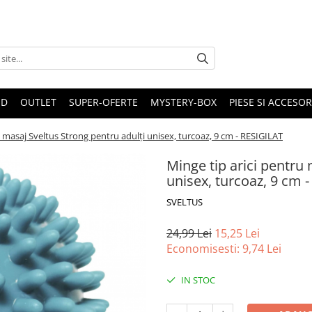
ND
OUTLET
SUPER-OFERTE
MYSTERY-BOX
PIESE SI ACCESO
u masaj Sveltus Strong pentru adulți unisex, turcoaz, 9 cm - RESIGILAT
Minge tip arici pentru
unisex, turcoaz, 9 cm 
SVELTUS
24,99 Lei
15,25 Lei
Economisesti:
9,74
Lei
IN STOC