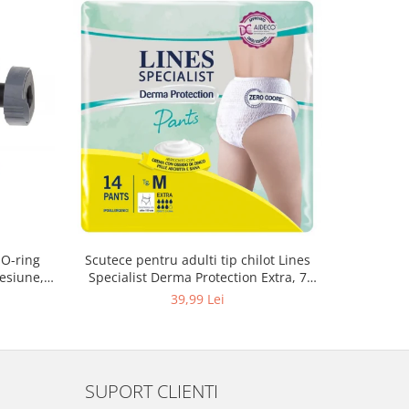
 O-ring
Scutece pentru adulti tip chilot Lines
Set antic
esiune,
Specialist Derma Protection Extra, 7
spa
3, K4
picaturi, marimea M, 14 bucati
48
39,99 Lei
SUPORT CLIENTI