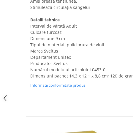
Ameliorează tensiunea,
Uscatoare rufe
Stimulează circulația sângelui
Utilaje si materiale de constructii
Detalii tehnice
Laptop, Tablete & Telefoane
Interval de vârstă Adult
Accesorii tablete
Culoare turcoaz
Dimensiune 9 cm
Laptopuri si Accesorii
Tipul de material: policlorura de vinil
Telefoane Mobile & accesorii
Marca Sveltus
Wearable & Gadgeturi
Departament unisex
Electrocasnice & Climatizare
Producator Sveltus
Numărul modelului articolului ‎0453-0
Accesorii si piese masini spalat
Dimensiuni pachet ‎14,3 x 12,1 x 8,8 cm; 120 de gr
rufe si uscatoare
Accesorii si piese masini spalat
Informatii conformitate produs
vase
Aparate Frigorifice
Aparate Racire Aer
Aragaze si cuptoare cu microunde
Climatizare & sisteme de incalzire
Electrocasnice pentru Bucatarie