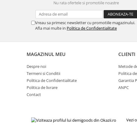
Nu rata ofertele si promotiile noastre
Gaming, Carti & Birotica
Birotica & Papetarie
Console, Jocuri & Accesorii
Vreau sa primesc newsletter cu promotiile magazinului.
Afla mai multe in
Politica de Confidentialitate
Ingrijire personala & Cosmetice
Accesorii aparate de ras electrice
Accesorii aparate hair styling
MAGAZINUL MEU
CLIENTI
Aparate & Accesorii ingrijire
personala
Despre noi
Metode de
Aparate cosmetice
Termeni si Conditii
Politica d
Articole Sanatate si Wellness
Politica de Confidentialitate
Garantia 
Consumabile sanitare
Politica de livrare
ANPC
Cosmetice si produse ingrijire
Contact
personala
Igiena dentara
Jucarii, Copii & Bebe
Vezi o
Camera copilului
Hrana bebelusi