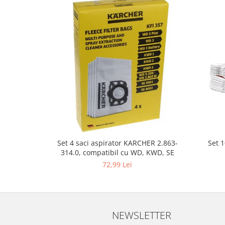
Fiare de calcat si masini de cusut
Ingrijire Locuinta
Purificatoare de aer
Fashion
Bijuterii
Ceasuri barbatesti
Ceasuri dama
Cutii, curele si accesorii ceasuri
Genti si accesorii barbati
Genti si accesorii femei
Imbracaminte barbati
Set 
Set 4 saci aspirator KARCHER 2.863-
314.0, compatibil cu WD, KWD, SE
Imbracaminte femei
72,99 Lei
Imbracaminte si Incaltaminte copii
Incaltaminte barbati
Incaltaminte femei
Ochelari de soare
NEWSLETTER
Ochelari de vedere