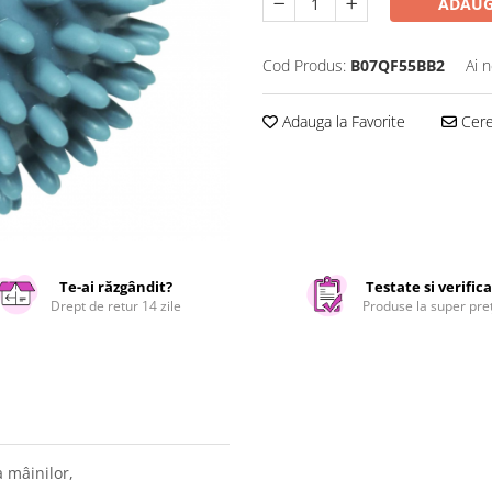
ADAUG
Cod Produs:
B07QF55BB2
Ai 
Adauga la Favorite
Cere 
Te-ai răzgândit?
Testate si verific
Drept de retur 14 zile
Produse la super pre
a mâinilor,