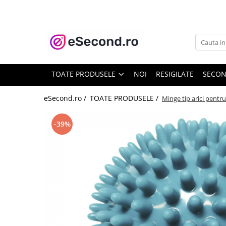
TOATE PRODUSELE
Auto Moto
Accesorii Auto
TOATE PRODUSELE
NOI
RESIGILATE
SECO
Anvelope & Jante
Covorase auto
eSecond.ro /
TOATE PRODUSELE /
Minge tip arici pentr
Echipamente pentru Atelier
Electronice Auto
-39%
Intretinere & Cosmetica auto
Moto
Reparatii si echipamente auto
Trotinete electrice
Casa, Gradina & Bricolaj
Accesorii usi
Bucatarie & Servire