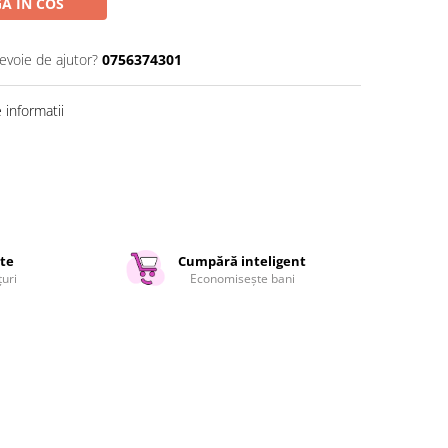
A IN COS
nevoie de ajutor?
0756374301
informatii
ate
Cumpără inteligent
țuri
Economisește bani