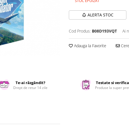
STOC EPUIZAT
ALERTA STOC
Cod Produs:
B08D193VQT
Ai 
Adauga la Favorite
Cere 
Te-ai răzgândit?
Testate si verific
Drept de retur 14 zile
Produse la super pre