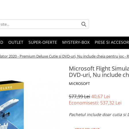
ND
OUTLET
SUPER-OFERTE
MYSTERY-BOX
PIESE SI ACCESO
lator 2020 - Premium Deluxe Cutie si DVD-uri, Nu include cheia pentru joc - 
Microsoft Flight Simul
DVD-uri, Nu include ch
MICROSOFT
577,99 Lei
40,67 Lei
Economisesti:
537,32
Lei
Pachetul include doar cutia si 