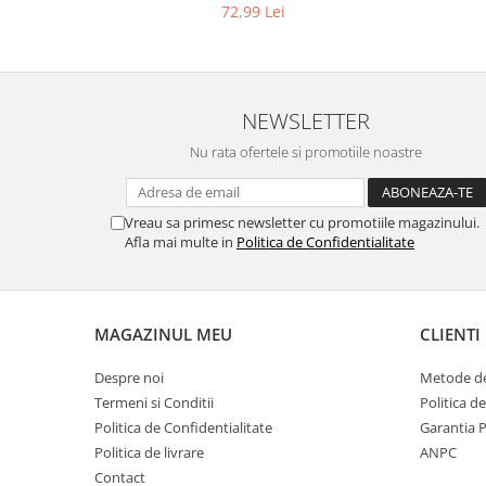
72,99 Lei
Gaming, Carti & Birotica
Birotica & Papetarie
Console, Jocuri & Accesorii
Ingrijire personala & Cosmetice
NEWSLETTER
Accesorii aparate de ras electrice
Nu rata ofertele si promotiile noastre
Accesorii aparate hair styling
Aparate & Accesorii ingrijire
personala
Vreau sa primesc newsletter cu promotiile magazinului.
Afla mai multe in
Politica de Confidentialitate
Aparate cosmetice
Articole Sanatate si Wellness
Consumabile sanitare
Cosmetice si produse ingrijire
MAGAZINUL MEU
CLIENTI
personala
Despre noi
Metode de
Igiena dentara
Termeni si Conditii
Politica d
Jucarii, Copii & Bebe
Politica de Confidentialitate
Garantia 
Camera copilului
Politica de livrare
ANPC
Hrana bebelusi
Contact