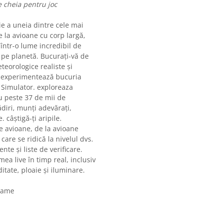
e cheia pentru joc
e a uneia dintre cele mai
 la avioane cu corp largă,
într-o lume incredibil de
e pe planetă. Bucurați-vă de
teorologice realiste și
i experimentează bucuria
 Simulator. exploreaza
u peste 37 de mii de
ădiri, munți adevărați,
. câștigă-ți aripile.
 de avioane, de la avioane
are se ridică la nivelul dvs.
nte și liste de verificare.
ea live în timp real, inclusiv
itate, ploaie și iluminare.
grame