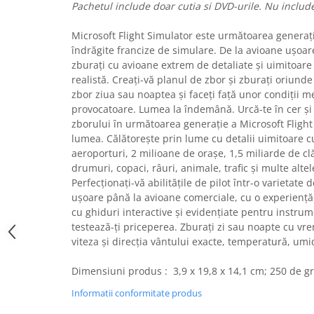
Pachetul include doar cutia si DVD-urile. Nu includ
Uscatoare rufe
Utilaje si materiale de constructii
Microsoft Flight Simulator este următoarea generați
îndrăgite francize de simulare. De la avioane ușoare
Laptop, Tablete & Telefoane
zburați cu avioane extrem de detaliate și uimitoare 
Accesorii tablete
realistă. Creați-vă planul de zbor și zburați oriund
Laptopuri si Accesorii
zbor ziua sau noaptea și faceți față unor condiții me
provocatoare. Lumea la îndemână. Urcă-te în cer ș
Telefoane Mobile & accesorii
zborului în următoarea generație a Microsoft Flight
Wearable & Gadgeturi
lumea. Călătorește prin lume cu detalii uimitoare c
Electrocasnice & Climatizare
aeroporturi, 2 milioane de orașe, 1,5 miliarde de cl
Accesorii si piese masini spalat
drumuri, copaci, râuri, animale, trafic și multe altele
rufe si uscatoare
Perfecționați-vă abilitățile de pilot într-o varietate
ușoare până la avioane comerciale, cu o experiență c
Accesorii si piese masini spalat
cu ghiduri interactive și evidențiate pentru instrume
vase
testează-ți priceperea. Zburați zi sau noapte cu vrem
Aparate Frigorifice
viteza și direcția vântului exacte, temperatură, umid
Aparate Racire Aer
Aragaze si cuptoare cu microunde
Dimensiuni produs : ‎ 3,9 x 19,8 x 14,1 cm; 250 de 
Climatizare & sisteme de incalzire
Informatii conformitate produs
Electrocasnice pentru Bucatarie