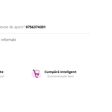
nevoie de ajutor?
0756374301
informatii
ate
Cumpără inteligent
țuri
Economisește bani