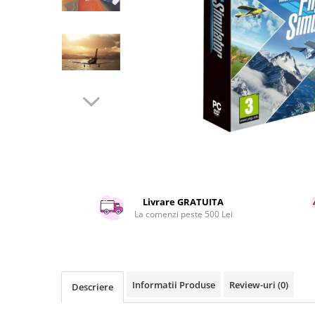
Curatenie si intretinere
Decoratiuni
Gradinarit
Hobby-uri creative
Iluminat & Electrice
Jaluzele
Kit-uri automatizari porti si usi
garaj
Mobila dormitor
Mobila gradina & terasa
Mobila Living & Dining
Organizare si depozitare
Livrare GRATUITA
La comenzi peste 500 Lei
Rafturi
Sanitare
Scule electrice si unelte
Silicon, spume si solutii tehnice
Informatii Produse
Review-uri
(0)
Descriere
Sisteme Incalzire
Textile si covoare