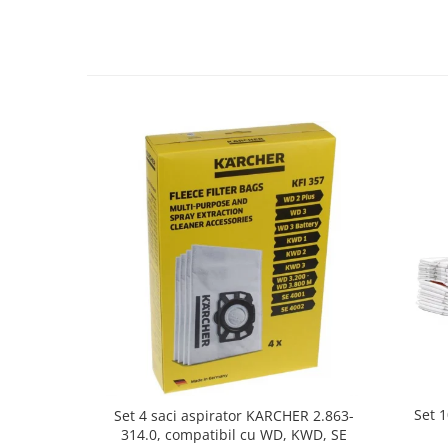
Fiare de calcat si masini de cusut
Ingrijire Locuinta
Purificatoare de aer
Fashion
Bijuterii
Ceasuri barbatesti
Ceasuri dama
Cutii, curele si accesorii ceasuri
Genti si accesorii barbati
Genti si accesorii femei
Imbracaminte barbati
Imbracaminte femei
Imbracaminte si Incaltaminte copii
Incaltaminte barbati
Incaltaminte femei
Ochelari de soare
Set 
Set 4 saci aspirator KARCHER 2.863-
314.0, compatibil cu WD, KWD, SE
Ochelari de vedere