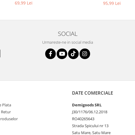
KARCHER 4.064-047.0, K2, K
69,99 Lei
95,99 Lei
SOCIAL
Urmareste-ne in social media
DATE COMERCIALE
 Plata
Demigoods SRL
e Retur
J30/1176/06.12.2018
Produselor
RO40265643
Strada Spicului nr 13
Satu Mare, Satu Mare