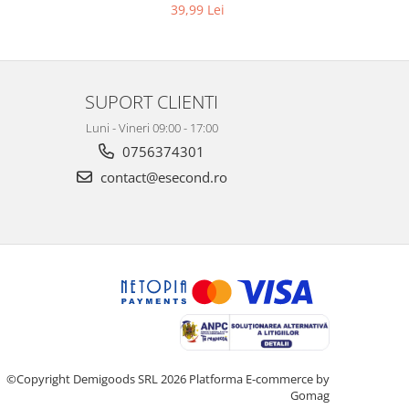
3, K4
picaturi, marimea M, 14 bucati
39,99 Lei
SUPORT CLIENTI
Luni - Vineri 09:00 - 17:00
0756374301
contact@esecond.ro
©Copyright Demigoods SRL 2026
Platforma E-commerce by
Gomag