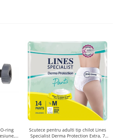
 O-ring
Scutece pentru adulti tip chilot Lines
Set 20 t
esiune,
Specialist Derma Protection Extra, 7
XS300010