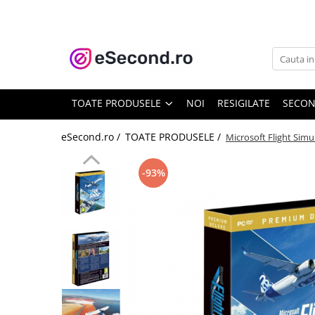
TOATE PRODUSELE
Auto Moto
Accesorii Auto
TOATE PRODUSELE
NOI
RESIGILATE
SECO
Anvelope & Jante
Covorase auto
eSecond.ro /
TOATE PRODUSELE /
Microsoft Flight Simu
Echipamente pentru Atelier
Electronice Auto
-93%
Intretinere & Cosmetica auto
Moto
Reparatii si echipamente auto
Trotinete electrice
Casa, Gradina & Bricolaj
Accesorii usi
Bucatarie & Servire