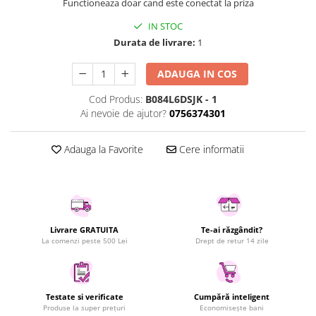
Functioneaza doar cand este conectat la priza
Uscatoare rufe
IN STOC
Utilaje si materiale de constructii
Durata de livrare:
1
Laptop, Tablete & Telefoane
Accesorii tablete
ADAUGA IN COS
Laptopuri si Accesorii
Cod Produs:
B084L6DSJK - 1
Telefoane Mobile & accesorii
Ai nevoie de ajutor?
0756374301
Wearable & Gadgeturi
Electrocasnice & Climatizare
Adauga la Favorite
Cere informatii
Accesorii si piese masini spalat
rufe si uscatoare
Accesorii si piese masini spalat
vase
Livrare GRATUITA
Te-ai răzgândit?
Aparate Frigorifice
La comenzi peste 500 Lei
Drept de retur 14 zile
Aparate Racire Aer
Aragaze si cuptoare cu microunde
Climatizare & sisteme de incalzire
Testate si verificate
Cumpără inteligent
Electrocasnice pentru Bucatarie
Produse la super prețuri
Economisește bani