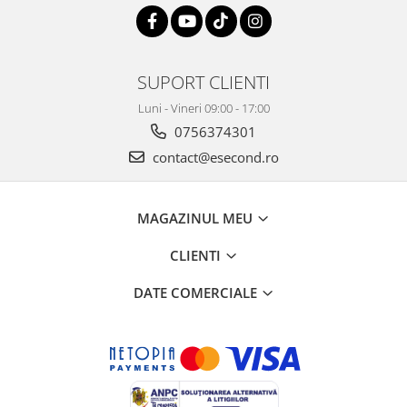
Retelistica & Supraveghere
Servere, Componente & UPS
Telecomenzi garaj
Sport & Activitati in aer liber
SUPORT CLIENTI
Accesorii antrenament
Luni - Vineri 09:00 - 17:00
Accesorii Fitness
0756374301
Accesorii sportive
contact@esecond.ro
Articole Voiaj
Camping
MAGAZINUL MEU
Ciclism
Sporturi acvatice
CLIENTI
Sporturi de interior
TV, Audio & Foto
DATE COMERCIALE
Aparate Foto & Accesorii
Audio HI-FI & Profesionale
Camere video si sport
Drone si Accesorii