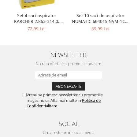
Igiena si ingrijire
Jucarii si Jocuri
Set 10 saci de aspirator
Set 4 saci aspirator
Maternitate
NUMATIC 604015 NVM-1CH,
KARCHER 2.863-314.0,
Petshop
9L
compatibil cu WD, KWD, SE
69,99 Lei
72,99 Lei
Accesorii animale de companie
Acvaristica
Castroane si adapatori animale
NEWSLETTER
Igiena animale de companie
Nu rata ofertele si promotiile noastre
Mobila si transport animale de
companie
Zgarzi, lese si hamuri
PC, Periferice & Software
Vreau sa primesc newsletter cu promotiile
Componente PC
magazinului. Afla mai multe in
Politica de
Confidentialitate
Desktop PC & Monitoare
Imprimante, Scanere &
Consumabile
SOCIAL
Periferice PC
Urmareste-ne in social media