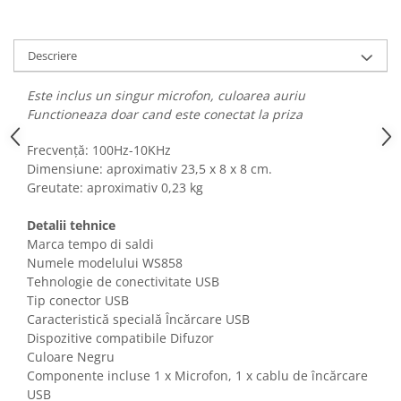
Fiare de calcat si masini de cusut
Ingrijire Locuinta
Descriere
Purificatoare de aer
Fashion
Este inclus un singur microfon, culoarea auriu
Bijuterii
Functioneaza doar cand este conectat la priza
Ceasuri barbatesti
Frecvență: 100Hz-10KHz
Ceasuri dama
Dimensiune: aproximativ 23,5 x 8 x 8 cm.
Cutii, curele si accesorii ceasuri
Greutate: aproximativ 0,23 kg
Genti si accesorii barbati
Detalii tehnice
Genti si accesorii femei
Marca tempo di saldi
Imbracaminte barbati
Numele modelului WS858
Imbracaminte femei
Tehnologie de conectivitate USB
Imbracaminte si Incaltaminte copii
Tip conector USB
Incaltaminte barbati
Caracteristică specială Încărcare USB
Dispozitive compatibile Difuzor
Incaltaminte femei
Culoare Negru
Ochelari de soare
Componente incluse 1 x Microfon, 1 x cablu de încărcare
Ochelari de vedere
USB