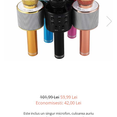
Curatenie si intretinere
Decoratiuni
Gradinarit
Hobby-uri creative
Iluminat & Electrice
Jaluzele
Kit-uri automatizari porti si usi
garaj
Mobila dormitor
Mobila gradina & terasa
Mobila Living & Dining
Organizare si depozitare
Rafturi
Sanitare
Scule electrice si unelte
101,99 Lei
59,99 Lei
Silicon, spume si solutii tehnice
Economisesti:
42,00
Lei
Sisteme Incalzire
Este inclus un singur microfon, culoarea auriu
Textile si covoare