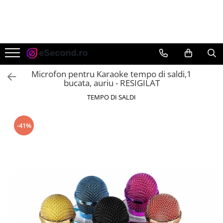
TOATE PRODUSELE
Auto Moto
Accesorii Auto
Microfon pentru Karaoke tempo di saldi,1
Anvelope & Jante
bucata, auriu - RESIGILAT
Covorase auto
TEMPO DI SALDI
Echipamente pentru Atelier
Electronice Auto
-41%
Intretinere & Cosmetica auto
Moto
Reparatii si echipamente auto
Trotinete electrice
Casa, Gradina & Bricolaj
Accesorii usi
Bucatarie & Servire