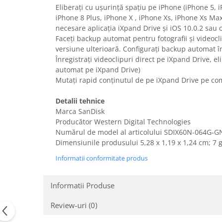
Eliberați cu ușurință spațiu pe iPhone (iPhone 5, 
Uscatoare rufe
iPhone 8 Plus, iPhone X , iPhone Xs, iPhone Xs Max,
Utilaje si materiale de constructii
necesare aplicația iXpand Drive și iOS 10.0.2 sau o
Laptop, Tablete & Telefoane
Faceți backup automat pentru fotografii și videocl
versiune ulterioară. Configurați backup automat în 
Accesorii tablete
Înregistrați videoclipuri direct pe iXpand Drive, e
Laptopuri si Accesorii
automat pe iXpand Drive)
Telefoane Mobile & accesorii
Mutați rapid conținutul de pe iXpand Drive pe co
Wearable & Gadgeturi
Detalii tehnice
Electrocasnice & Climatizare
Marca SanDisk
Accesorii si piese masini spalat
Producător Western Digital Technologies
rufe si uscatoare
Numărul de model al articolului ‎SDIX60N-064G-
Accesorii si piese masini spalat
Dimensiunile produsului ‎5,28 x 1,19 x 1,24 cm; 7
vase
Informatii conformitate produs
Aparate Frigorifice
Aparate Racire Aer
Informatii Produse
Aragaze si cuptoare cu microunde
Climatizare & sisteme de incalzire
Review-uri
(0)
Electrocasnice pentru Bucatarie