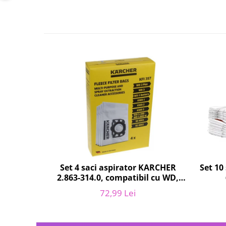
Fiare de calcat si masini de cusut
Ingrijire Locuinta
Purificatoare de aer
Fashion
Bijuterii
Ceasuri barbatesti
Ceasuri dama
Cutii, curele si accesorii ceasuri
Genti si accesorii barbati
Genti si accesorii femei
Imbracaminte barbati
Imbracaminte femei
Set 10
Set 4 saci aspirator KARCHER
Imbracaminte si Incaltaminte copii
2.863-314.0, compatibil cu WD,
Incaltaminte barbati
KWD, SE
72,99 Lei
Incaltaminte femei
Ochelari de soare
Ochelari de vedere