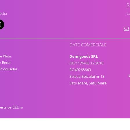
S
edia
Lu
DATE COMERCIALE
e Plata
Demigoods SRL
e Retur
J30/1176/06.12.2018
 Produselor
RO40265643
©
Strada Spicului nr 13
Satu Mare, Satu Mare
ferta pe CEL.ro