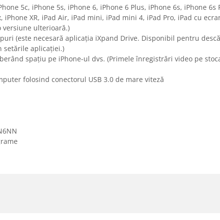
iPhone 5c, iPhone 5s, iPhone 6, iPhone 6 Plus, iPhone 6s, iPhone 6s 
 iPhone XR, iPad Air, iPad mini, iPad mini 4, iPad Pro, iPad cu ecra
 versiune ulterioară.)
ipuri (este necesară aplicația iXpand Drive. Disponibil pentru desc
setările aplicației.)
liberând spațiu pe iPhone-ul dvs. (Primele înregistrări video pe stoc
mputer folosind conectorul USB 3.0 de mare viteză
GN6NN
 grame