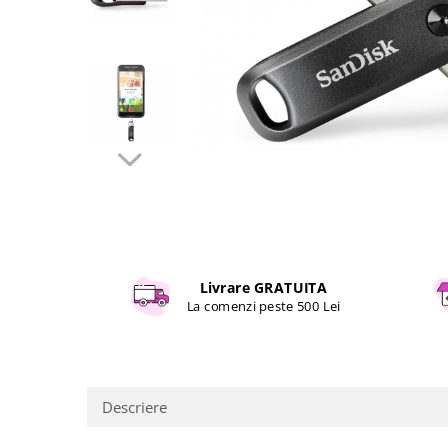
Curatenie si intretinere
Decoratiuni
Gradinarit
Hobby-uri creative
Iluminat & Electrice
Jaluzele
Kit-uri automatizari porti si usi
garaj
Mobila dormitor
Mobila gradina & terasa
Mobila Living & Dining
Livrare GRATUITA
Organizare si depozitare
La comenzi peste 500 Lei
Rafturi
Sanitare
Scule electrice si unelte
Silicon, spume si solutii tehnice
Descriere
Sisteme Incalzire
Textile si covoare