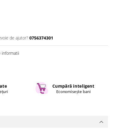
evoie de ajutor?
0756374301
informatii
cate
Cumpără inteligent
ețuri
Economisește bani