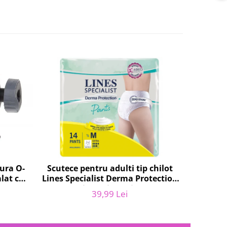
tura O-
Scutece pentru adulti tip chilot
Set 20 
lat cu
Lines Specialist Derma Protection
SEB XS30
047.0,
Extra, 7 picaturi, marimea M, 14
Kr
39,99 Lei
bucati