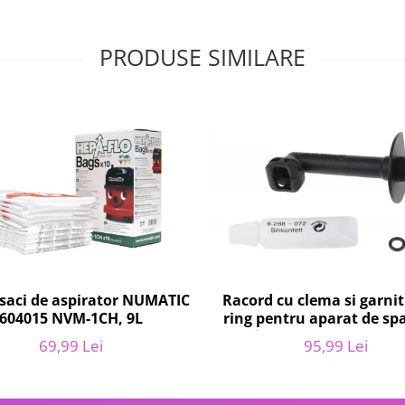
PRODUSE SIMILARE
 saci de aspirator NUMATIC
Racord cu clema si garni
604015 NVM-1CH, 9L
ring pentru aparat de spa
presiune, KARCHER 4.064-
69,99 Lei
95,99 Lei
K2, K3, K4