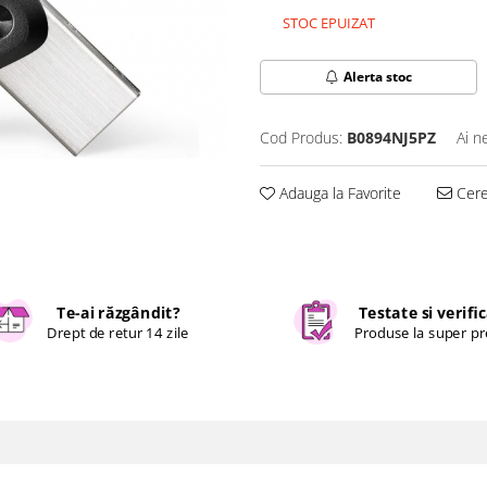
STOC EPUIZAT
Alerta stoc
Cod Produs:
B0894NJ5PZ
Ai n
Adauga la Favorite
Cere 
Te-ai răzgândit?
Testate si verifi
Drept de retur 14 zile
Produse la super pr