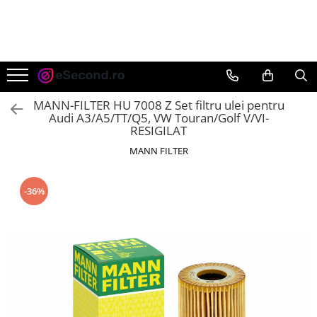
TOATE PRODUSELE
Auto Moto
Accesorii Auto
MANN-FILTER HU 7008 Z Set filtru ulei pentru
Anvelope & Jante
Audi A3/A5/TT/Q5, VW Touran/Golf V/VI-
RESIGILAT
Covorase auto
MANN FILTER
Echipamente pentru Atelier
Electronice Auto
Intretinere & Cosmetica auto
-36%
Moto
Reparatii si echipamente auto
Trotinete electrice
Casa, Gradina & Bricolaj
Accesorii usi
Bucatarie & Servire