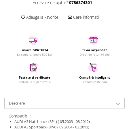
Ai nevoie de ajutor?
0756374301
Uscatoare rufe
Utilaje si materiale de constructii
Adauga la Favorite
Cere informatii
Laptop, Tablete & Telefoane
Accesorii tablete
Laptopuri si Accesorii
Telefoane Mobile & accesorii
Livrare GRATUITA
Te-ai răzgândit?
Wearable & Gadgeturi
La comenzi peste 500 Lei
Drept de retur 14 zile
Electrocasnice & Climatizare
Accesorii si piese masini spalat
rufe si uscatoare
Testate si verificate
Cumpără inteligent
Accesorii si piese masini spalat
Produse la super prețuri
Economisește bani
vase
Aparate Frigorifice
Aparate Racire Aer
Descriere
Aragaze si cuptoare cu microunde
Compatibil:
Climatizare & sisteme de incalzire
AUDI A3 Hatchback (8P1) ( 05.2003 - 08.2012)
Electrocasnice pentru Bucatarie
AUDI A3 Sportback (8PA) ( 09.2004 - 03.2013)