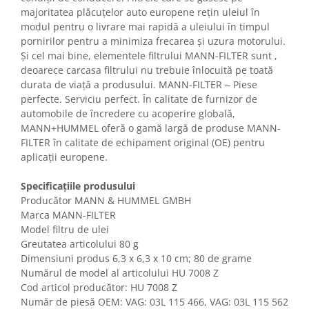
majoritatea plăcuțelor auto europene rețin uleiul în
modul pentru o livrare mai rapidă a uleiului în timpul
pornirilor pentru a minimiza frecarea și uzura motorului.
Și cel mai bine, elementele filtrului MANN-FILTER sunt ,
deoarece carcasa filtrului nu trebuie înlocuită pe toată
durata de viață a produsului. MANN-FILTER ‒ Piese
perfecte. Serviciu perfect. În calitate de furnizor de
automobile de încredere cu acoperire globală,
MANN+HUMMEL oferă o gamă largă de produse MANN-
FILTER în calitate de echipament original (OE) pentru
aplicații europene.
Specificațiile produsului
Producător MANN & HUMMEL GMBH
Marca MANN-FILTER
Model filtru de ulei
Greutatea articolului 80 g
Dimensiuni produs ‎6,3 x 6,3 x 10 cm; 80 de grame
Numărul de model al articolului ‎HU 7008 Z
Cod articol producător: HU 7008 Z
Număr de piesă OEM: VAG: 03L 115 466, VAG: 03L 115 562