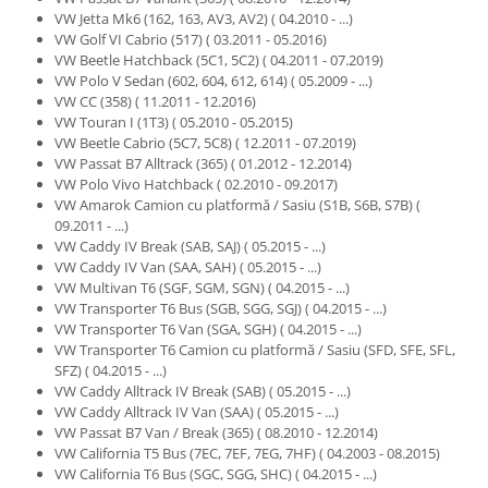
Retelistica & Supraveghere
VW Jetta Mk6 (162, 163, AV3, AV2) ( 04.2010 - ...)
Servere, Componente & UPS
VW Golf VI Cabrio (517) ( 03.2011 - 05.2016)
Telecomenzi garaj
VW Beetle Hatchback (5C1, 5C2) ( 04.2011 - 07.2019)
VW Polo V Sedan (602, 604, 612, 614) ( 05.2009 - ...)
Sport & Activitati in aer liber
VW CC (358) ( 11.2011 - 12.2016)
Accesorii antrenament
VW Touran I (1T3) ( 05.2010 - 05.2015)
VW Beetle Cabrio (5C7, 5C8) ( 12.2011 - 07.2019)
Accesorii Fitness
VW Passat B7 Alltrack (365) ( 01.2012 - 12.2014)
Accesorii sportive
VW Polo Vivo Hatchback ( 02.2010 - 09.2017)
VW Amarok Camion cu platformă / Sasiu (S1B, S6B, S7B) (
Articole Voiaj
09.2011 - ...)
Camping
VW Caddy IV Break (SAB, SAJ) ( 05.2015 - ...)
Ciclism
VW Caddy IV Van (SAA, SAH) ( 05.2015 - ...)
VW Multivan T6 (SGF, SGM, SGN) ( 04.2015 - ...)
Sporturi acvatice
VW Transporter T6 Bus (SGB, SGG, SGJ) ( 04.2015 - ...)
Sporturi de interior
VW Transporter T6 Van (SGA, SGH) ( 04.2015 - ...)
TV, Audio & Foto
VW Transporter T6 Camion cu platformă / Sasiu (SFD, SFE, SFL,
SFZ) ( 04.2015 - ...)
Aparate Foto & Accesorii
VW Caddy Alltrack IV Break (SAB) ( 05.2015 - ...)
Audio HI-FI & Profesionale
VW Caddy Alltrack IV Van (SAA) ( 05.2015 - ...)
VW Passat B7 Van / Break (365) ( 08.2010 - 12.2014)
Camere video si sport
VW California T5 Bus (7EC, 7EF, 7EG, 7HF) ( 04.2003 - 08.2015)
Drone si Accesorii
VW California T6 Bus (SGC, SGG, SHC) ( 04.2015 - ...)