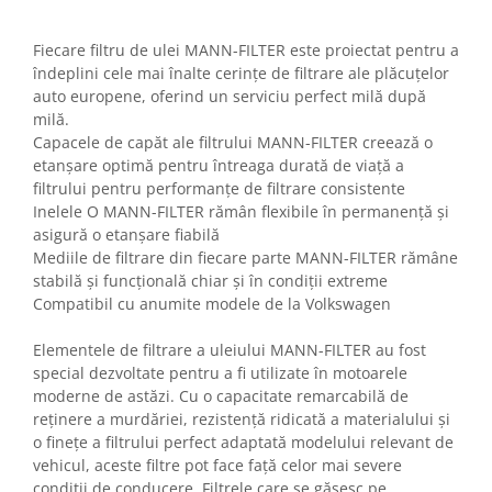
Home Cinema & Audio
Playere, Boxe & Casti
Fiecare filtru de ulei MANN-FILTER este proiectat pentru a
Telescoape & Optica
îndeplini cele mai înalte cerințe de filtrare ale plăcuțelor
Televizoare & accesorii
auto europene, oferind un serviciu perfect milă după
milă.
Bacanie
Capacele de capăt ale filtrului MANN-FILTER creează o
Ambalaje cadouri
etanșare optimă pentru întreaga durată de viață a
Cadouri
filtrului pentru performanțe de filtrare consistente
Inelele O MANN-FILTER rămân flexibile în permanență și
Curatenie si intretinere
asigură o etanșare fiabilă
Mediile de filtrare din fiecare parte MANN-FILTER rămâne
stabilă și funcțională chiar și în condiții extreme
Compatibil cu anumite modele de la Volkswagen
Elementele de filtrare a uleiului MANN-FILTER au fost
special dezvoltate pentru a fi utilizate în motoarele
moderne de astăzi. Cu o capacitate remarcabilă de
reținere a murdăriei, rezistență ridicată a materialului și
o finețe a filtrului perfect adaptată modelului relevant de
vehicul, aceste filtre pot face față celor mai severe
condiții de conducere. Filtrele care se găsesc pe