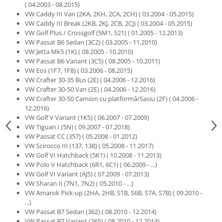
( 04.2003 - 08.2015)
Igiena si ingrijire
VW Caddy III Van (2KA, 2KH, 2CA, 2CH) ( 03.2004 - 05.2015)
Jucarii si Jocuri
VW Caddy III Break (2KB, 2KJ, 2CB, 2CJ) ( 03.2004 - 05.2015)
Maternitate
VW Golf Plus / Crossgolf (5M1, 521) ( 01.2005 - 12.2013)
VW Passat B6 Sedan (3C2) ( 03.2005 - 11.2010)
Petshop
VW Jetta Mk5 (1K) ( 08.2005 - 10.2010)
Accesorii animale de companie
VW Passat B6 Variant (3C5) ( 08.2005 - 10.2011)
VW Eos (1F7, 1F8) ( 03.2006 - 08.2015)
Acvaristica
VW Crafter 30-35 Bus (2E) ( 04.2006 - 12.2016)
Castroane si adapatori animale
VW Crafter 30-50 Van (2E) ( 04.2006 - 12.2016)
Igiena animale de companie
VW Crafter 30-50 Camion cu platformă/Sasiu (2F) ( 04.2006 -
12.2016)
Mobila si transport animale de
VW Golf V Variant (1K5) ( 06.2007 - 07.2009)
companie
VW Tiguan I (5N) ( 09.2007 - 07.2018)
Zgarzi, lese si hamuri
VW Passat CC (357) ( 05.2008 - 01.2012)
VW Scirocco III (137, 138) ( 05.2008 - 11.2017)
PC, Periferice & Software
VW Golf VI Hatchback (5K1) ( 10.2008 - 11.2013)
Componente PC
VW Polo V Hatchback (6R1, 6C1) ( 06.2009 - ...)
VW Golf VI Variant (AJ5) ( 07.2009 - 07.2013)
Desktop PC & Monitoare
VW Sharan II (7N1, 7N2) ( 05.2010 - ...)
Imprimante, Scanere &
VW Amarok Pick-up (2HA, 2HB, S1B, S6B, S7A, S7B) ( 09.2010 -
Consumabile
...)
Periferice PC
VW Passat B7 Sedan (362) ( 08.2010 - 12.2014)
VW Passat B7 Variant (365) ( 08.2010 - 12.2014)