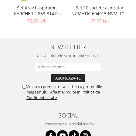
Set 10 saci de aspirator
Set 4 saci aspirator
NUMATIC 604015 NVM-1CH,
KARCHER 2.863-314.0,
9L
compatibil cu WD, KWD, SE
69,99 Lei
72,99 Lei
NEWSLETTER
Nu rata ofertele si promotiile noastre
Vreau sa primesc newsletter cu promotiile
magazinului. Afla mai multe in
Politica de
Confidentialitate
SOCIAL
Urmareste-ne in social media