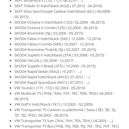
SEAT Alhambra II (710, 711) ( 06.2010 - ...)
Gaming, Carti & Birotica
SEAT Toledo IV Hatchback (KG3) ( 07.2012 - 04.2019)
SEAT Ibiza Sportcoupe Caseta/ Hatchback (6J1) ( 04.2008 -
Birotica & Papetarie
05.2015)
Console, Jocuri & Accesorii
SKODA Octavia II Hatchback (1Z3) ( 02.2004 - 06.2013)
Ingrijire personala & Cosmetice
SKODA Octavia II Combi (1Z5) ( 02.2004 - 06.2013)
SKODA Roomster (5J) ( 03.2006 - 05.2015)
Accesorii aparate de ras electrice
SKODA Fabia II Hatchback (542) ( 12.2006 - 12.2014)
Accesorii aparate hair styling
SKODA Fabia II Combi (545) ( 10.2007 - 12.2014)
SKODA Roomster Praktik (5J) ( 03.2007 - 05.2015)
Aparate & Accesorii ingrijire
SKODA Superb II Hatchback (3T4) ( 03.2008 - 05.2015)
personala
SKODA Yeti (5L) ( 05.2009 - 12.2017)
Aparate cosmetice
SKODA Superb II Break (3T5) ( 10.2009 - 05.2015)
SKODA Rapid Sedan (NA2) ( 10.2011 - ...)
Articole Sanatate si Wellness
SKODA Rapid Hatchback (NH3) ( 07.2012 - ...)
Consumabile sanitare
SKODA Rapid Spaceback (NH1) ( 07.2012 - ...)
Cosmetice si produse ingrijire
VW Touran I (1T1, 1T2) ( 02.2003 - 05.2010)
personala
VW Multivan T5 (7HM, 7HN, 7HF, 7EF, 7EM, 7EN) ( 04.2003 -
08.2015)
Igiena dentara
VW Golf V Hatchback (1K1) ( 10.2003 - 02.2009)
Jucarii, Copii & Bebe
VW Transporter T5 Camion cu platformă / Sasiu (7JD, 7JE, 7JL,
7JY, 7JZ, 7FD) ( 04.2003 - 08.2015)
Camera copilului
VW Transporter T5 Van (7HA, 7HH, 7EA, 7EH) ( 04.2003 - ...)
Hrana bebelusi
VW Transporter T5 Bus (7HB, 7HJ, 7EB, 7EJ, 7EF, 7EG, 7HF, 7EC)