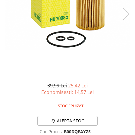
Curatenie si intretinere
Decoratiuni
Gradinarit
Hobby-uri creative
Iluminat & Electrice
Jaluzele
Kit-uri automatizari porti si usi
garaj
Mobila dormitor
Mobila gradina & terasa
Mobila Living & Dining
39,99 Lei
25,42 Lei
Organizare si depozitare
Economisesti:
14,57
Lei
Rafturi
Sanitare
STOC EPUIZAT
Scule electrice si unelte
Silicon, spume si solutii tehnice
ALERTA STOC
Sisteme Incalzire
Cod Produs:
B00DQEAYZS
Textile si covoare