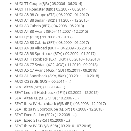
AUDI TT Coupe (8J3) ( 08.2006 - 06.2014)
Fiare de calcat si masini de cusut
AUDI TT Roadster (8J9) ( 03.2007 - 06.2014)
Ingrijire Locuinta
AUDI A5 B8 Coupe (8T3) ( 06.2007 - 01.2017)
Purificatoare de aer
AUDI A4 B8 Sedan (8K2) ( 11.2007 - 12.2015)
AUDI A3 Cabrio (8P7) ( 04.2008 - 05.2013)
Fashion
AUDI A4 B8 Avant (8K5) ( 11.2007 - 12.2015)
Bijuterii
AUDI Q5 (8RB) ( 11.2008 - 12.2017)
AUDI A5 B8 Cabrio (8F7) ( 03.2009 - 01.2017)
Ceasuri barbatesti
AUDI A4 B8 Allroad (8KH) ( 04.2009 - 05.2016)
Ceasuri dama
AUDI A5 B8 Sportback (8TA) ( 09.2009 - 01.2017)
Cutii, curele si accesorii ceasuri
AUDI A1 Hatchback (8X1, 8XK) ( 05.2010 - 10.2018)
AUDI A6 C7 Sedan (4G2, 4GC) ( 11.2010 - 09.2018)
Genti si accesorii barbati
AUDI A6 C7 Avant (4G5, 4GD) ( 05.2011 - 09.2018)
Genti si accesorii femei
AUDI A1 Sportback (8XA, 8XK) ( 09.2011 - 10.2018)
AUDI Q3 (8UB, 8UG) ( 06.2011 - ...)
Imbracaminte barbati
SEAT Altea (5P1) ( 03.2004 - ...)
Imbracaminte femei
SEAT Leon II Hatchback (1P1) ( 05.2005 - 12.2012)
Imbracaminte si Incaltaminte copii
SEAT Altea XL (5P5, 5P8) ( 10.2006 - ...)
SEAT Ibiza IV Hatchback (6J5, 6P1) ( 03.2008 - 12.2017)
Incaltaminte barbati
SEAT Ibiza IV Sportcoupe (6J, 6P) ( 07.2008 - 12.2018)
Incaltaminte femei
SEAT Exeo Sedan (3R2) ( 12.2008 - ...)
Ochelari de soare
SEAT Exeo ST (3R5) ( 05.2009 - ...)
SEAT Ibiza IV ST (6J8, 6P8) ( 03.2010 - 07.2016)
Ochelari de vedere