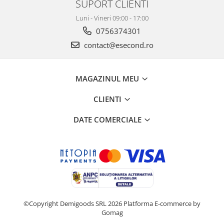
Retelistica & Supraveghere
SUPORT CLIENTI
Servere, Componente & UPS
Luni - Vineri 09:00 - 17:00
Telecomenzi garaj
0756374301
Sport & Activitati in aer liber
contact@esecond.ro
Accesorii antrenament
Accesorii Fitness
MAGAZINUL MEU
Accesorii sportive
Articole Voiaj
CLIENTI
Camping
DATE COMERCIALE
Ciclism
Sporturi acvatice
Sporturi de interior
TV, Audio & Foto
Aparate Foto & Accesorii
Audio HI-FI & Profesionale
Camere video si sport
©Copyright Demigoods SRL 2026
Platforma E-commerce by
Gomag
Drone si Accesorii