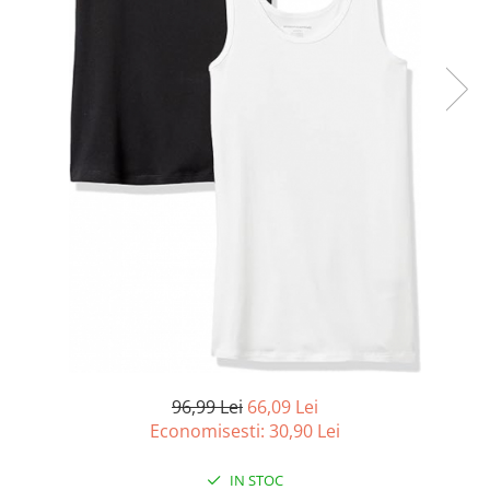
Curatenie si intretinere
Decoratiuni
Gradinarit
Hobby-uri creative
Iluminat & Electrice
Jaluzele
Kit-uri automatizari porti si usi
garaj
Mobila dormitor
Mobila gradina & terasa
Mobila Living & Dining
Organizare si depozitare
Rafturi
Sanitare
Scule electrice si unelte
96,99 Lei
66,09 Lei
Silicon, spume si solutii tehnice
Economisesti:
30,90
Lei
Sisteme Incalzire
IN STOC
Textile si covoare