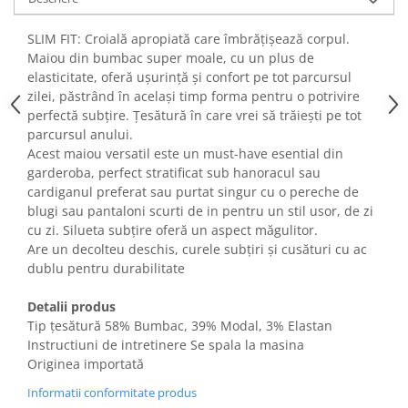
Fiare de calcat si masini de cusut
Ingrijire Locuinta
SLIM FIT: Croială apropiată care îmbrățișează corpul.
Maiou din bumbac super moale, cu un plus de
Purificatoare de aer
elasticitate, oferă ușurință și confort pe tot parcursul
Fashion
zilei, păstrând în același timp forma pentru o potrivire
Bijuterii
perfectă subțire. Țesătură în care vrei să trăiești pe tot
parcursul anului.
Ceasuri barbatesti
Acest maiou versatil este un must-have esential din
Ceasuri dama
garderoba, perfect stratificat sub hanoracul sau
Cutii, curele si accesorii ceasuri
cardiganul preferat sau purtat singur cu o pereche de
Genti si accesorii barbati
blugi sau pantaloni scurti de in pentru un stil usor, de zi
Genti si accesorii femei
cu zi. Silueta subțire oferă un aspect măgulitor.
Are un decolteu deschis, curele subțiri și cusături cu ac
Imbracaminte barbati
dublu pentru durabilitate
Imbracaminte femei
Imbracaminte si Incaltaminte copii
Detalii produs
Incaltaminte barbati
Tip țesătură 58% Bumbac, 39% Modal, 3% Elastan
Instructiuni de intretinere Se spala la masina
Incaltaminte femei
Originea importată
Ochelari de soare
Informatii conformitate produs
Ochelari de vedere