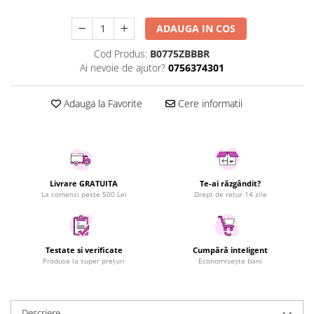
Uscatoare rufe
ADAUGA IN COS
Utilaje si materiale de constructii
Laptop, Tablete & Telefoane
Cod Produs:
B0775ZBBBR
Ai nevoie de ajutor?
0756374301
Accesorii tablete
Laptopuri si Accesorii
Adauga la Favorite
Cere informatii
Telefoane Mobile & accesorii
Wearable & Gadgeturi
Electrocasnice & Climatizare
Accesorii si piese masini spalat
rufe si uscatoare
Livrare GRATUITA
Te-ai răzgândit?
La comenzi peste 500 Lei
Drept de retur 14 zile
Accesorii si piese masini spalat
vase
Aparate Frigorifice
Aparate Racire Aer
Testate si verificate
Cumpără inteligent
Produse la super prețuri
Economisește bani
Aragaze si cuptoare cu microunde
Climatizare & sisteme de incalzire
Electrocasnice pentru Bucatarie
Descriere