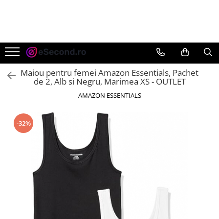
TOATE PRODUSELE
Auto Moto
Accesorii Auto
Maiou pentru femei Amazon Essentials, Pachet
Anvelope & Jante
de 2, Alb si Negru, Marimea XS - OUTLET
Covorase auto
AMAZON ESSENTIALS
Echipamente pentru Atelier
Electronice Auto
-32%
Intretinere & Cosmetica auto
Moto
Reparatii si echipamente auto
Trotinete electrice
Casa, Gradina & Bricolaj
Accesorii usi
Bucatarie & Servire