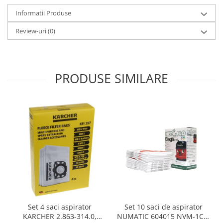
Gaming, Carti & Birotica
Informatii Produse
Birotica & Papetarie
Review-uri
(0)
Console, Jocuri & Accesorii
Ingrijire personala & Cosmetice
Accesorii aparate de ras electrice
PRODUSE SIMILARE
Accesorii aparate hair styling
Aparate & Accesorii ingrijire
personala
Aparate cosmetice
Articole Sanatate si Wellness
Consumabile sanitare
Cosmetice si produse ingrijire
personala
Igiena dentara
Jucarii, Copii & Bebe
Camera copilului
Set 10 saci de aspirator
Set 4 saci aspirator
Hrana bebelusi
NUMATIC 604015 NVM-1CH,
KARCHER 2.863-314.0,