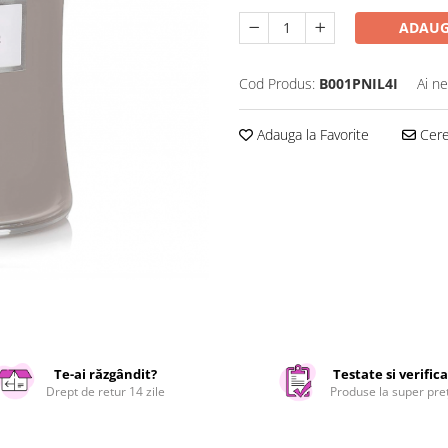
ADAUG
Cod Produs:
B001PNIL4I
Ai ne
Adauga la Favorite
Cere 
Te-ai răzgândit?
Testate si verific
Drept de retur 14 zile
Produse la super pre