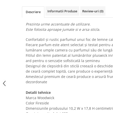
Uscatoare rufe
Informatii Produse
Review-uri
(0)
Utilaje si materiale de constructii
Descriere
Laptop, Tablete & Telefoane
Prezinta urme accentuate de utilizare.
Accesorii tablete
Este folosita aproape jumate si e arsa sticla.
Laptopuri si Accesorii
Telefoane Mobile & accesorii
Confortabil și rustic parfumul unui foc de lemne ca
Fiecare parfum este atent selectat și testat pentru 
Wearable & Gadgeturi
lumânare umple camera cu parfumul său de lungă 
Electrocasnice & Climatizare
Fitilul din lemn patentat al lumânărilor pluswick in
Accesorii si piese masini spalat
ard pentru o senzație sofisticată la șemineu
rufe si uscatoare
Designul de clepsidră din sticlă creează o deschid
de ceară complet topită, care produce o experienț
Accesorii si piese masini spalat
Amestecul premium de ceară produce o arsură frum
vase
dezordonate
Aparate Frigorifice
Aparate Racire Aer
Detalii tehnice
Aragaze si cuptoare cu microunde
Marca Woodwick
Color Fireside
Climatizare & sisteme de incalzire
Dimensiunile produsului 10,2 W x 17,8 H centimetri
Electrocasnice pentru Bucatarie