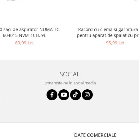
10 saci de aspirator NUMATIC
Racord cu clema si garnitura
604015 NVM-1CH, 9L
pentru aparat de spalat cu pr
KARCHER 4.064-047.0, K2, K
69,99 Lei
95,99 Lei
SOCIAL
Urmareste-ne in social media
DATE COMERCIALE