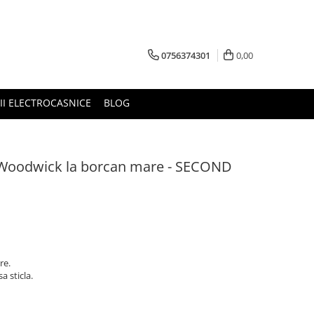
0756374301
0,00
RII ELECTROCASNICE
BLOG
Woodwick la borcan mare - SECOND
re.
a sticla.