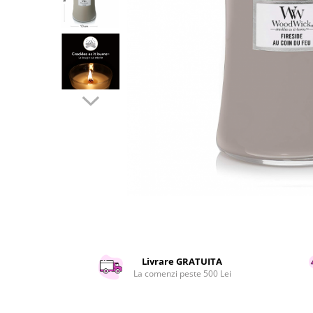
Curatenie si intretinere
Decoratiuni
Gradinarit
Hobby-uri creative
Iluminat & Electrice
Jaluzele
Kit-uri automatizari porti si usi
garaj
Mobila dormitor
Mobila gradina & terasa
Mobila Living & Dining
Organizare si depozitare
Rafturi
Sanitare
Scule electrice si unelte
Livrare GRATUITA
Silicon, spume si solutii tehnice
La comenzi peste 500 Lei
Sisteme Incalzire
Textile si covoare