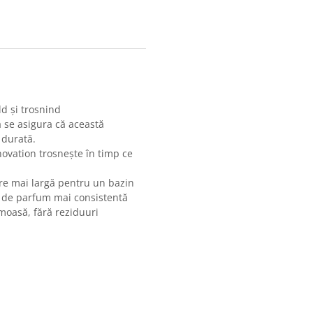
ld și trosnind
a se asigura că această
durată.
novation trosnește în timp ce
ere mai largă pentru un bazin
ă de parfum mai consistentă
oasă, fără reziduuri