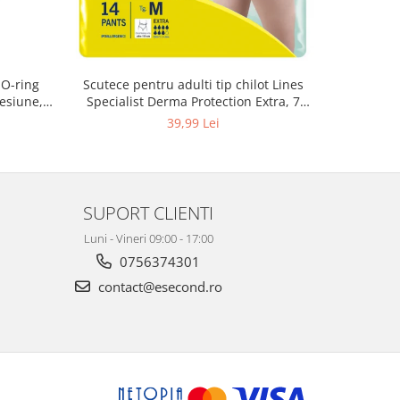
 O-ring
Scutece pentru adulti tip chilot Lines
Set 20 t
esiune,
Specialist Derma Protection Extra, 7
XS300010
3, K4
picaturi, marimea M, 14 bucati
39,99 Lei
SUPORT CLIENTI
Luni - Vineri 09:00 - 17:00
0756374301
contact@esecond.ro