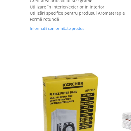
Greutatea articolului 609 grame
Fiare de calcat si masini de cusut
Utilizare în interior/exterior În interior
Ingrijire Locuinta
Utilizări specifice pentru produsul Aromaterapie
Purificatoare de aer
Formă rotundă
Fashion
Informatii conformitate produs
Bijuterii
Ceasuri barbatesti
Ceasuri dama
Cutii, curele si accesorii ceasuri
Genti si accesorii barbati
Genti si accesorii femei
Imbracaminte barbati
Imbracaminte femei
Imbracaminte si Incaltaminte copii
Incaltaminte barbati
Incaltaminte femei
Ochelari de soare
Ochelari de vedere