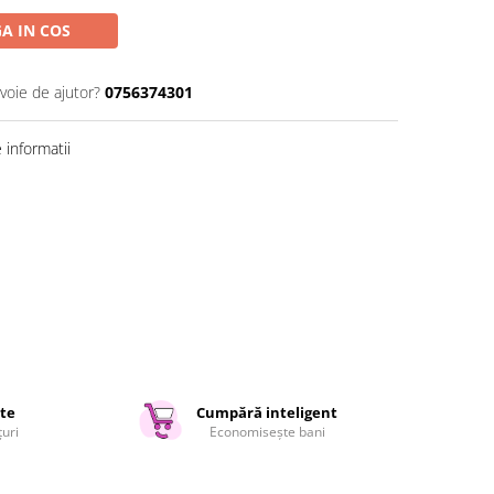
A IN COS
voie de ajutor?
0756374301
informatii
ate
Cumpără inteligent
țuri
Economisește bani