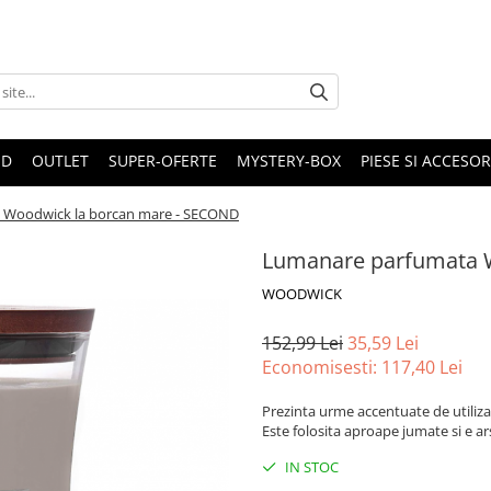
ND
OUTLET
SUPER-OFERTE
MYSTERY-BOX
PIESE SI ACCESO
 Woodwick la borcan mare - SECOND
Lumanare parfumata 
WOODWICK
152,99 Lei
35,59 Lei
Economisesti:
117,40
Lei
Prezinta urme accentuate de utiliza
Este folosita aproape jumate si e ars
IN STOC