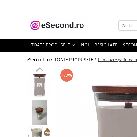
TOATE PRODUSELE
Auto Moto
Accesorii Auto
TOATE PRODUSELE
NOI
RESIGILATE
SECO
Anvelope & Jante
Covorase auto
eSecond.ro /
TOATE PRODUSELE /
Lumanare parfumata
Echipamente pentru Atelier
Electronice Auto
-77%
Intretinere & Cosmetica auto
Moto
Reparatii si echipamente auto
Trotinete electrice
Casa, Gradina & Bricolaj
Accesorii usi
Bucatarie & Servire