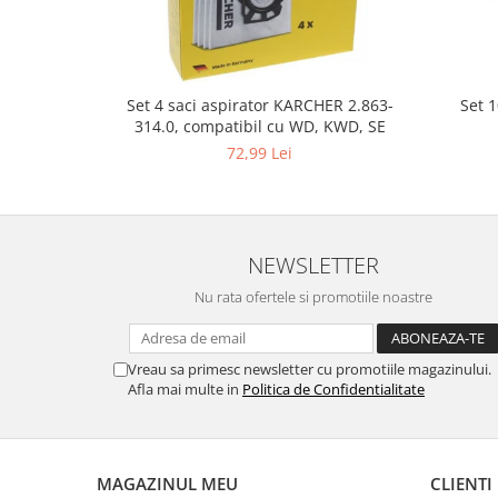
Gaming, Carti & Birotica
Birotica & Papetarie
Console, Jocuri & Accesorii
Set 
Set 4 saci aspirator KARCHER 2.863-
Ingrijire personala & Cosmetice
314.0, compatibil cu WD, KWD, SE
Accesorii aparate de ras electrice
72,99 Lei
Accesorii aparate hair styling
Aparate & Accesorii ingrijire
personala
Aparate cosmetice
NEWSLETTER
Articole Sanatate si Wellness
Nu rata ofertele si promotiile noastre
Consumabile sanitare
Cosmetice si produse ingrijire
personala
Vreau sa primesc newsletter cu promotiile magazinului.
Igiena dentara
Afla mai multe in
Politica de Confidentialitate
Jucarii, Copii & Bebe
Camera copilului
Hrana bebelusi
MAGAZINUL MEU
CLIENTI