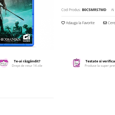
Cod Produs:
B0C5MRS7MD
Ai
Adauga la Favorite
Cere 
Te-ai răzgândit?
Testate si verific
Drept de retur 14 zile
Produse la super pre