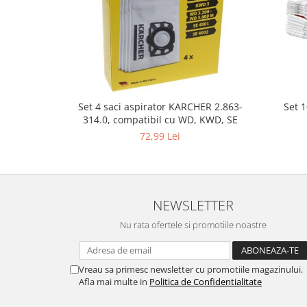
Fiare de calcat si masini de cusut
Ingrijire Locuinta
Purificatoare de aer
Fashion
Bijuterii
Ceasuri barbatesti
Set 
Set 4 saci aspirator KARCHER 2.863-
314.0, compatibil cu WD, KWD, SE
Ceasuri dama
72,99 Lei
Cutii, curele si accesorii ceasuri
Genti si accesorii barbati
Genti si accesorii femei
Imbracaminte barbati
NEWSLETTER
Imbracaminte femei
Nu rata ofertele si promotiile noastre
Imbracaminte si Incaltaminte copii
Incaltaminte barbati
Incaltaminte femei
Vreau sa primesc newsletter cu promotiile magazinului.
Ochelari de soare
Afla mai multe in
Politica de Confidentialitate
Ochelari de vedere