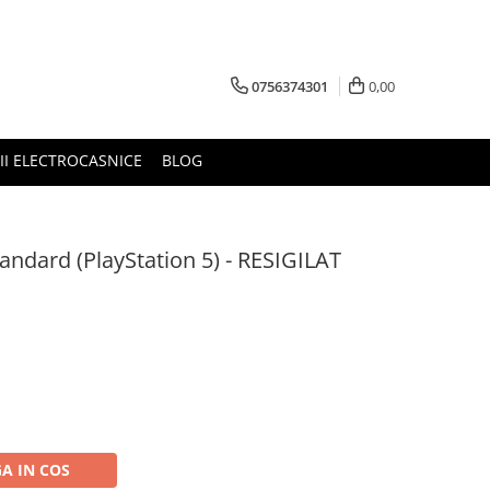
0756374301
0,00
RII ELECTROCASNICE
BLOG
tandard (PlayStation 5) - RESIGILAT
A IN COS