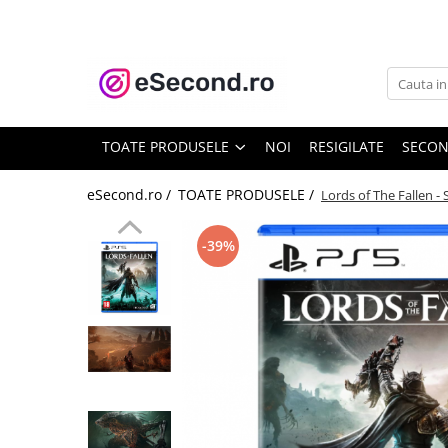
TOATE PRODUSELE
Auto Moto
Accesorii Auto
TOATE PRODUSELE
NOI
RESIGILATE
SECO
Anvelope & Jante
Covorase auto
eSecond.ro /
TOATE PRODUSELE /
Lords of The Fallen -
Echipamente pentru Atelier
Electronice Auto
-39%
Intretinere & Cosmetica auto
Moto
Reparatii si echipamente auto
Trotinete electrice
Casa, Gradina & Bricolaj
Accesorii usi
Bucatarie & Servire