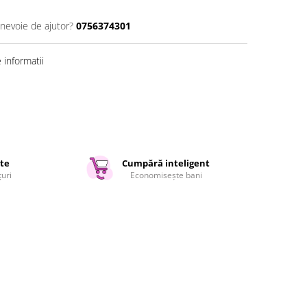
 nevoie de ajutor?
0756374301
informatii
ate
Cumpără inteligent
țuri
Economisește bani