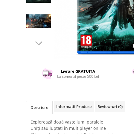
Curatenie si intretinere
Decoratiuni
Gradinarit
Hobby-uri creative
Iluminat & Electrice
Jaluzele
Kit-uri automatizari porti si usi
garaj
Mobila dormitor
Mobila gradina & terasa
Livrare GRATUITA
La comenzi peste 500 Lei
Mobila Living & Dining
Organizare si depozitare
Rafturi
Sanitare
Informatii Produse
Review-uri
(0)
Descriere
Scule electrice si unelte
Silicon, spume si solutii tehnice
Explorează două vaste lumi paralele
Sisteme Incalzire
Uniți sau luptați în multiplayer online
Textile si covoare