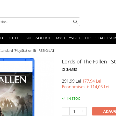
ND
OUTLET
SUPER-OFERTE
MYSTERY-BOX
PIESE SI ACCESO
 Standard (PlayStation 5) - RESIGILAT
Lords of The Fallen - S
CI GAMES
291,99 Lei
177,94 Lei
Economisesti:
114,05
Lei
IN STOC
ADAUG