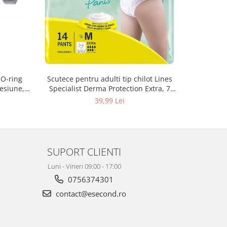
 O-ring
Scutece pentru adulti tip chilot Lines
Set 20 t
esiune,
Specialist Derma Protection Extra, 7
XS300010
3, K4
picaturi, marimea M, 14 bucati
39,99 Lei
SUPORT CLIENTI
Luni - Vineri 09:00 - 17:00
0756374301
contact@esecond.ro