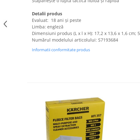
Stăpânește o luptă tactică fluidă și rapidă
Uscatoare rufe
Detalii produs
Utilaje si materiale de constructii
Evaluat: ‎ 18 ani și peste
Laptop, Tablete & Telefoane
Limba: engleză
Accesorii tablete
Dimensiuni produs (L x l x H): 17,2 x 13,6 x 1,6 cm;
Numărul modelului articolului: S7193684
Laptopuri si Accesorii
Telefoane Mobile & accesorii
Informatii conformitate produs
Wearable & Gadgeturi
Electrocasnice & Climatizare
Accesorii si piese masini spalat
rufe si uscatoare
Accesorii si piese masini spalat
vase
Aparate Frigorifice
Aparate Racire Aer
Aragaze si cuptoare cu microunde
Climatizare & sisteme de incalzire
Electrocasnice pentru Bucatarie