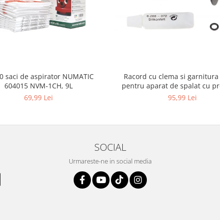
10 saci de aspirator NUMATIC
Racord cu clema si garnitura
604015 NVM-1CH, 9L
pentru aparat de spalat cu pr
KARCHER 4.064-047.0, K2, K
69,99 Lei
95,99 Lei
SOCIAL
Urmareste-ne in social media