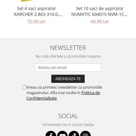
Retelistica & Supraveghere
Set 10 saci de aspirator
Set 4 saci aspirator
Servere, Componente & UPS
NUMATIC 604015 NVM-1CH,
KARCHER 2.863-314.0,
Telecomenzi garaj
9L
compatibil cu WD, KWD, SE
69,99 Lei
72,99 Lei
Sport & Activitati in aer liber
Accesorii antrenament
Accesorii Fitness
NEWSLETTER
Accesorii sportive
Nu rata ofertele si promotiile noastre
Articole Voiaj
Camping
Ciclism
Sporturi acvatice
Vreau sa primesc newsletter cu promotiile
Sporturi de interior
magazinului. Afla mai multe in
Politica de
TV, Audio & Foto
Confidentialitate
Aparate Foto & Accesorii
Audio HI-FI & Profesionale
SOCIAL
Camere video si sport
Urmareste-ne in social media
Drone si Accesorii