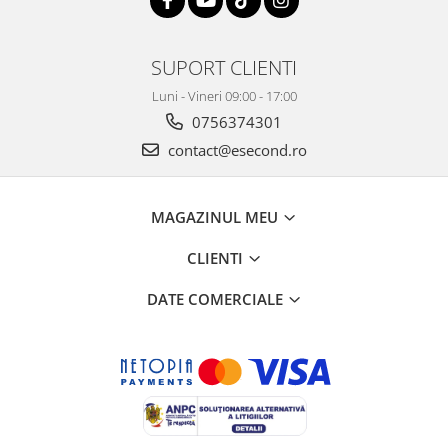
Home Cinema & Audio
Playere, Boxe & Casti
Telescoape & Optica
SUPORT CLIENTI
Televizoare & accesorii
Luni - Vineri 09:00 - 17:00
Bacanie
0756374301
Ambalaje cadouri
contact@esecond.ro
Cadouri
Curatenie si intretinere
MAGAZINUL MEU
CLIENTI
DATE COMERCIALE