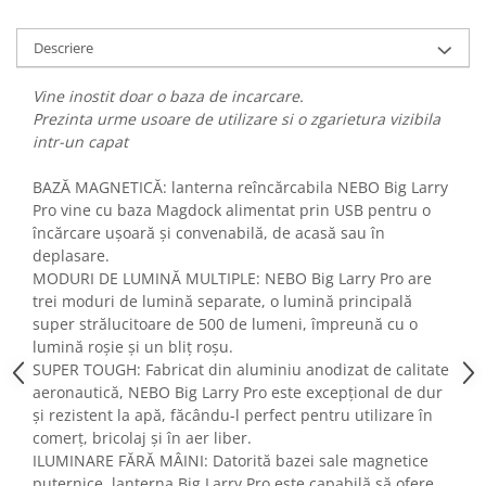
Fiare de calcat si masini de cusut
Ingrijire Locuinta
Descriere
Purificatoare de aer
Vine inostit doar o baza de incarcare.
Fashion
Prezinta urme usoare de utilizare si o zgarietura vizibila
Bijuterii
intr-un capat
Ceasuri barbatesti
BAZĂ MAGNETICĂ: lanterna reîncărcabila NEBO Big Larry
Ceasuri dama
Pro vine cu baza Magdock alimentat prin USB pentru o
Cutii, curele si accesorii ceasuri
încărcare ușoară și convenabilă, de acasă sau în
Genti si accesorii barbati
deplasare.
Genti si accesorii femei
MODURI DE LUMINĂ MULTIPLE: NEBO Big Larry Pro are
trei moduri de lumină separate, o lumină principală
Imbracaminte barbati
super strălucitoare de 500 de lumeni, împreună cu o
Imbracaminte femei
lumină roșie și un bliț roșu.
Imbracaminte si Incaltaminte copii
SUPER TOUGH: Fabricat din aluminiu anodizat de calitate
Incaltaminte barbati
aeronautică, NEBO Big Larry Pro este excepțional de dur
Incaltaminte femei
și rezistent la apă, făcându-l perfect pentru utilizare în
comerț, bricolaj și în aer liber.
Ochelari de soare
ILUMINARE FĂRĂ MÂINI: Datorită bazei sale magnetice
Ochelari de vedere
puternice, lanterna Big Larry Pro este capabilă să ofere