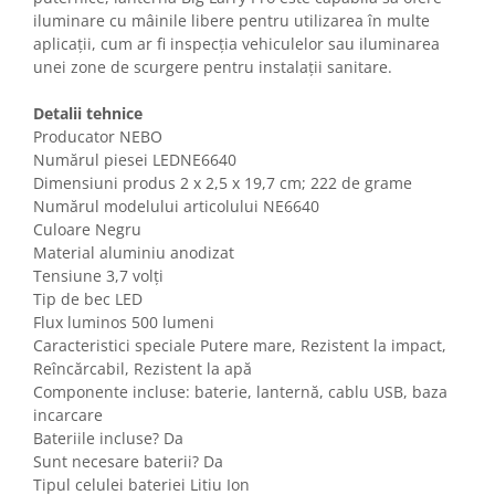
Gaming, Carti & Birotica
iluminare cu mâinile libere pentru utilizarea în multe
aplicații, cum ar fi inspecția vehiculelor sau iluminarea
Birotica & Papetarie
unei zone de scurgere pentru instalații sanitare.
Console, Jocuri & Accesorii
Ingrijire personala & Cosmetice
Detalii tehnice
Producator NEBO
Accesorii aparate de ras electrice
Numărul piesei LEDNE6640
Accesorii aparate hair styling
Dimensiuni produs ‎2 x 2,5 x 19,7 cm; 222 de grame
Aparate & Accesorii ingrijire
Numărul modelului articolului NE6640
personala
Culoare Negru
Aparate cosmetice
Material aluminiu anodizat
Tensiune 3,7 volți
Articole Sanatate si Wellness
Tip de bec LED
Consumabile sanitare
Flux luminos 500 lumeni
Cosmetice si produse ingrijire
Caracteristici speciale Putere mare, Rezistent la impact,
personala
Reîncărcabil, Rezistent la apă
Igiena dentara
Componente incluse: baterie, lanternă, cablu USB, baza
Jucarii, Copii & Bebe
incarcare
Bateriile incluse? Da
Camera copilului
Sunt necesare baterii? Da
Hrana bebelusi
Tipul celulei bateriei Litiu Ion