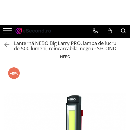
TOATE PRODUSELE
Auto Moto
Accesorii Auto
Lanternă NEBO Big Larry PRO, lampa de lucru
Anvelope & Jante
de 500 lumeni, reîncărcabilă, negru - SECOND
Covorase auto
NEBO
Echipamente pentru Atelier
Electronice Auto
-49%
Intretinere & Cosmetica auto
Moto
Reparatii si echipamente auto
Trotinete electrice
Casa, Gradina & Bricolaj
Accesorii usi
Bucatarie & Servire