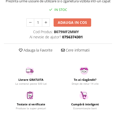
Prezinta urme usoare de utilizare si o zgarietura vizibila intr-un capat
Uscatoare rufe
IN STOC
Utilaje si materiale de constructii
Laptop, Tablete & Telefoane
ADAUGA IN COS
Accesorii tablete
Cod Produs:
B079MF2MMY
Laptopuri si Accesorii
Ai nevoie de ajutor?
0756374301
Telefoane Mobile & accesorii
Wearable & Gadgeturi
Adauga la Favorite
Cere informatii
Electrocasnice & Climatizare
Accesorii si piese masini spalat
rufe si uscatoare
Accesorii si piese masini spalat
vase
Livrare GRATUITA
Te-ai răzgândit?
La comenzi peste 500 Lei
Drept de retur 14 zile
Aparate Frigorifice
Aparate Racire Aer
Aragaze si cuptoare cu microunde
Testate si verificate
Cumpără inteligent
Climatizare & sisteme de incalzire
Produse la super prețuri
Economisește bani
Electrocasnice pentru Bucatarie