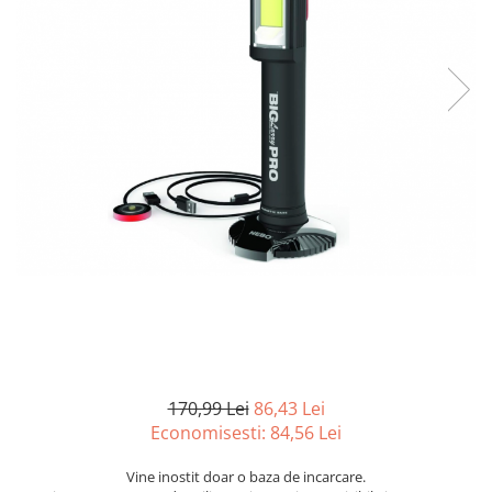
Curatenie si intretinere
Decoratiuni
Gradinarit
Hobby-uri creative
Iluminat & Electrice
Jaluzele
Kit-uri automatizari porti si usi
garaj
Mobila dormitor
Mobila gradina & terasa
Mobila Living & Dining
Organizare si depozitare
Rafturi
Sanitare
Scule electrice si unelte
170,99 Lei
86,43 Lei
Silicon, spume si solutii tehnice
Economisesti:
84,56
Lei
Sisteme Incalzire
Vine inostit doar o baza de incarcare.
Textile si covoare