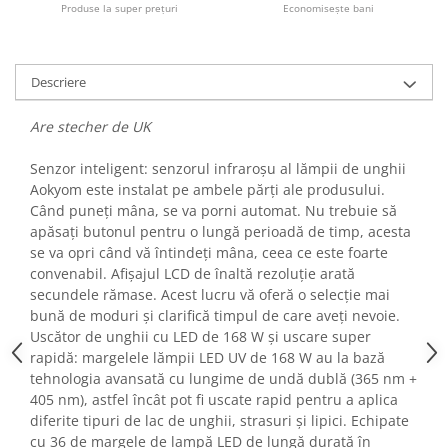
Produse la super prețuri
Economisește bani
Fiare de calcat si masini de cusut
Ingrijire Locuinta
Purificatoare de aer
Descriere
Fashion
Bijuterii
Are stecher de UK
Ceasuri barbatesti
Senzor inteligent: senzorul infraroșu al lămpii de unghii
Ceasuri dama
Aokyom este instalat pe ambele părți ale produsului.
Cutii, curele si accesorii ceasuri
Când puneți mâna, se va porni automat. Nu trebuie să
Genti si accesorii barbati
apăsați butonul pentru o lungă perioadă de timp, acesta
Genti si accesorii femei
se va opri când vă întindeți mâna, ceea ce este foarte
convenabil. Afișajul LCD de înaltă rezoluție arată
Imbracaminte barbati
secundele rămase. Acest lucru vă oferă o selecție mai
Imbracaminte femei
bună de moduri și clarifică timpul de care aveți nevoie.
Imbracaminte si Incaltaminte copii
Uscător de unghii cu LED de 168 W și uscare super
Incaltaminte barbati
rapidă: margelele lămpii LED UV de 168 W au la bază
tehnologia avansată cu lungime de undă dublă (365 nm +
Incaltaminte femei
405 nm), astfel încât pot fi uscate rapid pentru a aplica
Ochelari de soare
diferite tipuri de lac de unghii, strasuri și lipici. Echipate
Ochelari de vedere
cu 36 de margele de lampă LED de lungă durată în