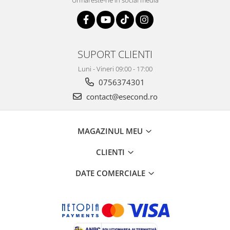
Urmareste-ne in social media
Home Cinema & Audio
Playere, Boxe & Casti
Telescoape & Optica
Televizoare & accesorii
SUPORT CLIENTI
Bacanie
Luni - Vineri 09:00 - 17:00
Ambalaje cadouri
0756374301
Cadouri
contact@esecond.ro
Curatenie si intretinere
MAGAZINUL MEU
CLIENTI
DATE COMERCIALE