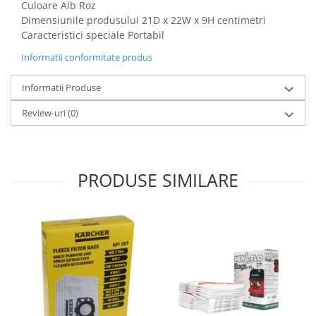
Culoare Alb Roz
Igiena si ingrijire
Dimensiunile produsului 21D x 22W x 9H centimetri
Jucarii si Jocuri
Caracteristici speciale Portabil
Maternitate
Informatii conformitate produs
Petshop
Accesorii animale de companie
Informatii Produse
Acvaristica
Review-uri
(0)
Castroane si adapatori animale
Igiena animale de companie
Mobila si transport animale de
companie
PRODUSE SIMILARE
Zgarzi, lese si hamuri
PC, Periferice & Software
Componente PC
Desktop PC & Monitoare
Imprimante, Scanere &
Consumabile
Periferice PC