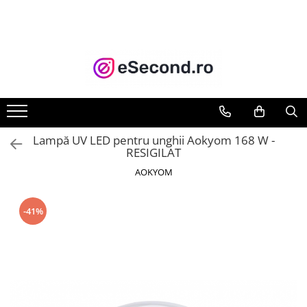
TOATE PRODUSELE
Auto Moto
Accesorii Auto
Anvelope & Jante
Covorase auto
Lampă UV LED pentru unghii Aokyom 168 W -
Echipamente pentru Atelier
RESIGILAT
Electronice Auto
AOKYOM
Intretinere & Cosmetica auto
Moto
-41%
Reparatii si echipamente auto
Trotinete electrice
Casa, Gradina & Bricolaj
Accesorii usi
Bucatarie & Servire