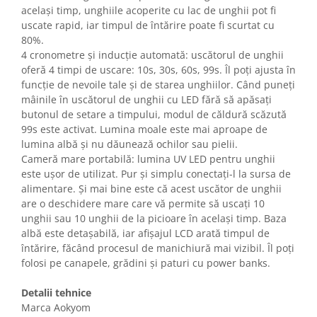
Gaming, Carti & Birotica
același timp, unghiile acoperite cu lac de unghii pot fi
uscate rapid, iar timpul de întărire poate fi scurtat cu
Birotica & Papetarie
80%.
Console, Jocuri & Accesorii
4 cronometre și inducție automată: uscătorul de unghii
Ingrijire personala & Cosmetice
oferă 4 timpi de uscare: 10s, 30s, 60s, 99s. Îl poți ajusta în
funcție de nevoile tale și de starea unghiilor. Când puneți
Accesorii aparate de ras electrice
mâinile în uscătorul de unghii cu LED fără să apăsați
Accesorii aparate hair styling
butonul de setare a timpului, modul de căldură scăzută
Aparate & Accesorii ingrijire
99s este activat. Lumina moale este mai aproape de
personala
lumina albă și nu dăunează ochilor sau pielii.
Aparate cosmetice
Cameră mare portabilă: lumina UV LED pentru unghii
este ușor de utilizat. Pur și simplu conectați-l la sursa de
Articole Sanatate si Wellness
alimentare. Și mai bine este că acest uscător de unghii
Consumabile sanitare
are o deschidere mare care vă permite să uscați 10
Cosmetice si produse ingrijire
unghii sau 10 unghii de la picioare în același timp. Baza
personala
albă este detașabilă, iar afișajul LCD arată timpul de
Igiena dentara
întărire, făcând procesul de manichiură mai vizibil. Îl poți
folosi pe canapele, grădini și paturi cu power banks.
Jucarii, Copii & Bebe
Camera copilului
Detalii tehnice
Hrana bebelusi
Marca Aokyom