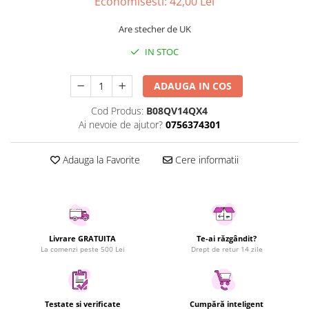
Economisesti:
42,00
Lei
Uscatoare rufe
Are stecher de UK
Utilaje si materiale de constructii
Laptop, Tablete & Telefoane
IN STOC
Accesorii tablete
ADAUGA IN COS
Laptopuri si Accesorii
Telefoane Mobile & accesorii
Cod Produs:
B08QV14QX4
Ai nevoie de ajutor?
0756374301
Wearable & Gadgeturi
Electrocasnice & Climatizare
Adauga la Favorite
Cere informatii
Accesorii si piese masini spalat
rufe si uscatoare
Accesorii si piese masini spalat
vase
Aparate Frigorifice
Livrare GRATUITA
Te-ai răzgândit?
Aparate Racire Aer
La comenzi peste 500 Lei
Drept de retur 14 zile
Aragaze si cuptoare cu microunde
Climatizare & sisteme de incalzire
Electrocasnice pentru Bucatarie
Testate si verificate
Cumpără inteligent