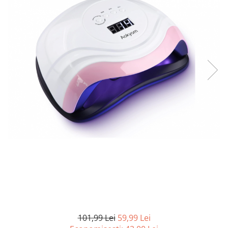
Curatenie si intretinere
Decoratiuni
Gradinarit
Hobby-uri creative
Iluminat & Electrice
Jaluzele
Kit-uri automatizari porti si usi
garaj
Mobila dormitor
Mobila gradina & terasa
Mobila Living & Dining
Organizare si depozitare
Rafturi
Sanitare
Scule electrice si unelte
Silicon, spume si solutii tehnice
Sisteme Incalzire
101,99 Lei
59,99 Lei
Textile si covoare