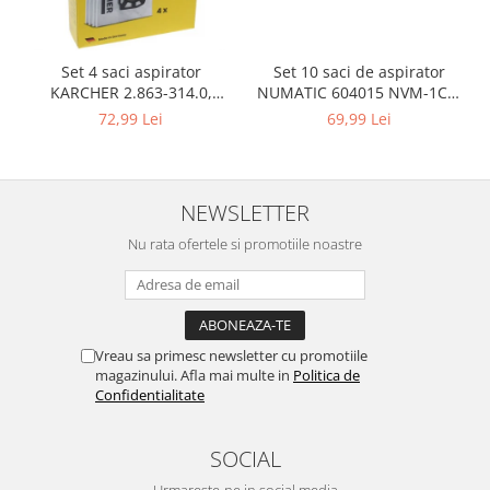
Retelistica & Supraveghere
Servere, Componente & UPS
Telecomenzi garaj
Set 10 saci de aspirator
Set 4 saci aspirator
Sport & Activitati in aer liber
NUMATIC 604015 NVM-1CH,
KARCHER 2.863-314.0,
9L
compatibil cu WD, KWD, SE
69,99 Lei
72,99 Lei
Accesorii antrenament
Accesorii Fitness
Accesorii sportive
Articole Voiaj
NEWSLETTER
Camping
Nu rata ofertele si promotiile noastre
Ciclism
Sporturi acvatice
Sporturi de interior
TV, Audio & Foto
Vreau sa primesc newsletter cu promotiile
magazinului. Afla mai multe in
Politica de
Aparate Foto & Accesorii
Confidentialitate
Audio HI-FI & Profesionale
Camere video si sport
SOCIAL
Drone si Accesorii