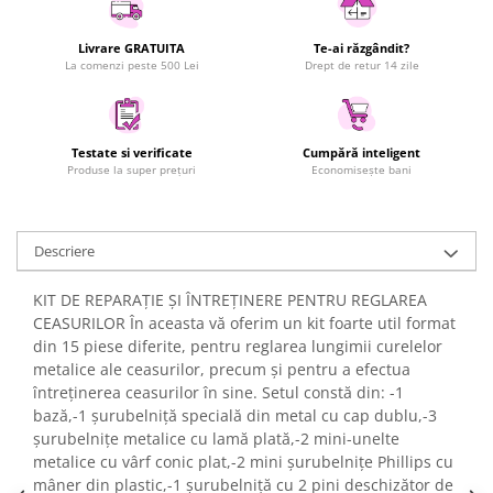
Uscatoare rufe
Livrare GRATUITA
Te-ai răzgândit?
Utilaje si materiale de constructii
La comenzi peste 500 Lei
Drept de retur 14 zile
Laptop, Tablete & Telefoane
Accesorii tablete
Laptopuri si Accesorii
Testate si verificate
Cumpără inteligent
Produse la super prețuri
Economisește bani
Telefoane Mobile & accesorii
Wearable & Gadgeturi
Electrocasnice & Climatizare
Descriere
Accesorii si piese masini spalat
rufe si uscatoare
KIT DE REPARAȚIE ȘI ÎNTREȚINERE PENTRU REGLAREA
Accesorii si piese masini spalat
CEASURILOR În aceasta vă oferim un kit foarte util format
vase
din 15 piese diferite, pentru reglarea lungimii curelelor
Aparate Frigorifice
metalice ale ceasurilor, precum și pentru a efectua
întreținerea ceasurilor în sine. Setul constă din: -1
Aparate Racire Aer
bază,-1 șurubelniță specială din metal cu cap dublu,-3
Aragaze si cuptoare cu microunde
șurubelnițe metalice cu lamă plată,-2 mini-unelte
Climatizare & sisteme de incalzire
metalice cu vârf conic plat,-2 mini șurubelnițe Phillips cu
Electrocasnice pentru Bucatarie
mâner din plastic,-1 șurubelniță cu 2 pini deschizător de