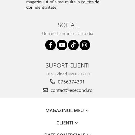
magazinului. Afla mai multe in
Politica de
Igiena si ingrijire
Confidentialitate
Jucarii si Jocuri
Maternitate
SOCIAL
Petshop
Urmareste-ne in social media
Accesorii animale de companie
Acvaristica
Castroane si adapatori animale
Igiena animale de companie
SUPORT CLIENTI
Mobila si transport animale de
companie
Luni - Vineri 09:00 - 17:00
Zgarzi, lese si hamuri
0756374301
PC, Periferice & Software
contact@esecond.ro
Componente PC
Desktop PC & Monitoare
MAGAZINUL MEU
Imprimante, Scanere &
Consumabile
CLIENTI
Periferice PC
DATE COMERCIALE