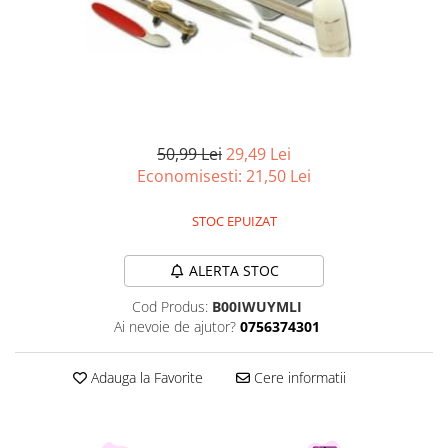
Curatenie si intretinere
Decoratiuni
Gradinarit
Hobby-uri creative
Iluminat & Electrice
Jaluzele
50,99 Lei
29,49 Lei
Kit-uri automatizari porti si usi
Economisesti:
21,50
Lei
garaj
Mobila dormitor
STOC EPUIZAT
Mobila gradina & terasa
Mobila Living & Dining
ALERTA STOC
Organizare si depozitare
Cod Produs:
B00IWUYMLI
Rafturi
Ai nevoie de ajutor?
0756374301
Sanitare
Scule electrice si unelte
Adauga la Favorite
Cere informatii
Silicon, spume si solutii tehnice
Sisteme Incalzire
Textile si covoare