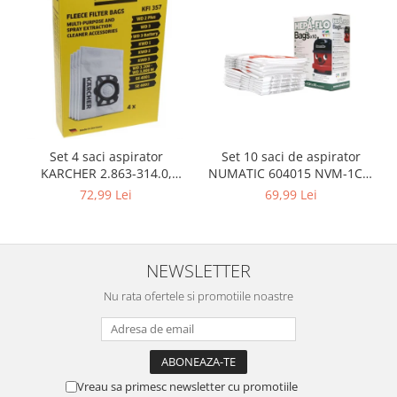
Gaming, Carti & Birotica
Birotica & Papetarie
Console, Jocuri & Accesorii
Ingrijire personala & Cosmetice
Accesorii aparate de ras electrice
Accesorii aparate hair styling
Set 10 saci de aspirator
Set 4 saci aspirator
Aparate & Accesorii ingrijire
NUMATIC 604015 NVM-1CH,
KARCHER 2.863-314.0,
personala
9L
compatibil cu WD, KWD, SE
69,99 Lei
72,99 Lei
Aparate cosmetice
Articole Sanatate si Wellness
Consumabile sanitare
NEWSLETTER
Cosmetice si produse ingrijire
personala
Nu rata ofertele si promotiile noastre
Igiena dentara
Jucarii, Copii & Bebe
Camera copilului
Hrana bebelusi
Vreau sa primesc newsletter cu promotiile