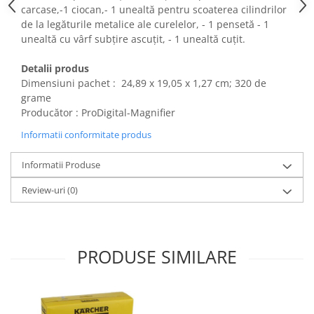
carcase,-1 ciocan,- 1 unealtă pentru scoaterea cilindrilor
Fiare de calcat si masini de cusut
de la legăturile metalice ale curelelor, - 1 pensetă - 1
Ingrijire Locuinta
unealtă cu vârf subțire ascuțit, - 1 unealtă cuțit.
Purificatoare de aer
Fashion
Detalii produs
Dimensiuni pachet : ‎ 24,89 x 19,05 x 1,27 cm; 320 de
Bijuterii
grame
Ceasuri barbatesti
Producător : ProDigital-Magnifier
Ceasuri dama
Informatii conformitate produs
Cutii, curele si accesorii ceasuri
Genti si accesorii barbati
Informatii Produse
Genti si accesorii femei
Review-uri
(0)
Imbracaminte barbati
Imbracaminte femei
Imbracaminte si Incaltaminte copii
Incaltaminte barbati
PRODUSE SIMILARE
Incaltaminte femei
Ochelari de soare
Ochelari de vedere