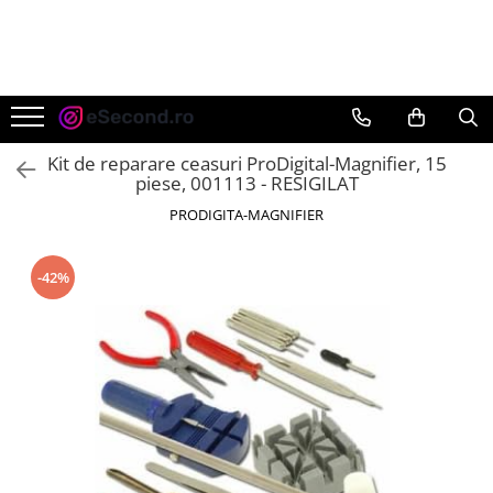
TOATE PRODUSELE
Auto Moto
Accesorii Auto
Kit de reparare ceasuri ProDigital-Magnifier, 15
Anvelope & Jante
piese, 001113 - RESIGILAT
Covorase auto
PRODIGITA-MAGNIFIER
Echipamente pentru Atelier
Electronice Auto
-42%
Intretinere & Cosmetica auto
Moto
Reparatii si echipamente auto
Trotinete electrice
Casa, Gradina & Bricolaj
Accesorii usi
Bucatarie & Servire