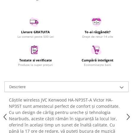
Uscatoare rufe
Utilaje si materiale de constructii
Laptop, Tablete & Telefoane
Accesorii tablete
Livrare GRATUITA
Te-ai răzgândit?
La comenzi peste 500 Lei
Drept de retur 14 zile
Laptopuri si Accesorii
Telefoane Mobile & accesorii
Wearable & Gadgeturi
Testate si verificate
Cumpără inteligent
Electrocasnice & Climatizare
Produse la super prețuri
Economisește bani
Accesorii si piese masini spalat
rufe si uscatoare
Accesorii si piese masini spalat
Descriere
vase
Aparate Frigorifice
Căștile wireless JVC Kenwood HA-NP35T-A Victor HA-
Aparate Racire Aer
NP35T sunt amestecul perfect de confort și comoditate.
Cu un design de cârlig pentru ureche și tehnologia
Aragaze si cuptoare cu microunde
Nearbuds, aceste căști rămân în siguranță la locul lor,
Climatizare & sisteme de incalzire
oferind în același timp un sunet de înaltă calitate. Cu
Electrocasnice pentru Bucatarie
până la 17 ore de redare, vă puteți bucura de muzică