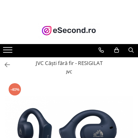
TOATE PRODUSELE
Auto Moto
Accesorii Auto
Anvelope & Jante
Covorase auto
JVC Căști fără fir - RESIGILAT
Echipamente pentru Atelier
JVC
Electronice Auto
Intretinere & Cosmetica auto
-40%
Moto
Reparatii si echipamente auto
Trotinete electrice
Casa, Gradina & Bricolaj
Accesorii usi
Bucatarie & Servire