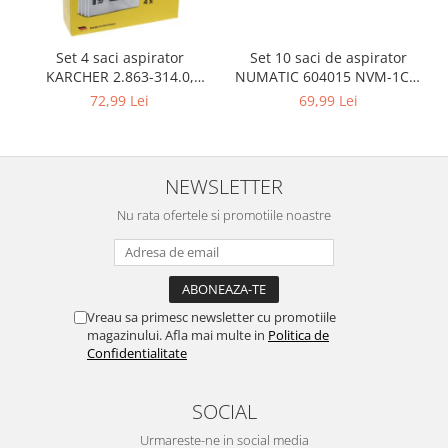
Gaming, Carti & Birotica
Birotica & Papetarie
Set 10 saci de aspirator
Set 4 saci aspirator
Console, Jocuri & Accesorii
NUMATIC 604015 NVM-1CH,
KARCHER 2.863-314.0,
9L
Ingrijire personala & Cosmetice
compatibil cu WD, KWD, SE
69,99 Lei
72,99 Lei
Accesorii aparate de ras electrice
Accesorii aparate hair styling
Aparate & Accesorii ingrijire
NEWSLETTER
personala
Nu rata ofertele si promotiile noastre
Aparate cosmetice
Articole Sanatate si Wellness
Consumabile sanitare
Cosmetice si produse ingrijire
Vreau sa primesc newsletter cu promotiile
personala
magazinului. Afla mai multe in
Politica de
Igiena dentara
Confidentialitate
Jucarii, Copii & Bebe
Camera copilului
SOCIAL
Hrana bebelusi
Urmareste-ne in social media