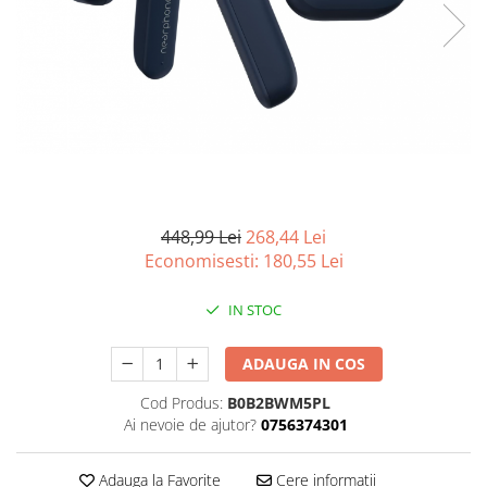
Curatenie si intretinere
Decoratiuni
Gradinarit
Hobby-uri creative
Iluminat & Electrice
Jaluzele
Kit-uri automatizari porti si usi
garaj
Mobila dormitor
448,99 Lei
268,44 Lei
Mobila gradina & terasa
Economisesti:
180,55
Lei
Mobila Living & Dining
IN STOC
Organizare si depozitare
Rafturi
ADAUGA IN COS
Sanitare
Scule electrice si unelte
Cod Produs:
B0B2BWM5PL
Ai nevoie de ajutor?
0756374301
Silicon, spume si solutii tehnice
Sisteme Incalzire
Adauga la Favorite
Cere informatii
Textile si covoare