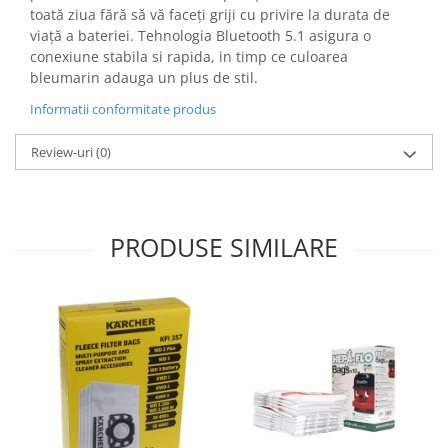
Fiare de calcat si masini de cusut
toată ziua fără să vă faceți griji cu privire la durata de
viață a bateriei. Tehnologia Bluetooth 5.1 asigura o
Ingrijire Locuinta
conexiune stabila si rapida, in timp ce culoarea
Purificatoare de aer
bleumarin adauga un plus de stil.
Fashion
Informatii conformitate produs
Bijuterii
Ceasuri barbatesti
Review-uri
(0)
Ceasuri dama
Cutii, curele si accesorii ceasuri
Genti si accesorii barbati
PRODUSE SIMILARE
Genti si accesorii femei
Imbracaminte barbati
Imbracaminte femei
Imbracaminte si Incaltaminte copii
Incaltaminte barbati
Incaltaminte femei
Ochelari de soare
Ochelari de vedere