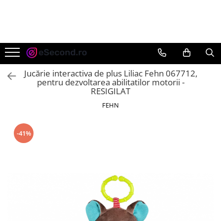
TOATE PRODUSELE
Auto Moto
Accesorii Auto
Jucărie interactiva de plus Liliac Fehn 067712,
Anvelope & Jante
pentru dezvoltarea abilitatilor motorii -
RESIGILAT
Covorase auto
FEHN
Echipamente pentru Atelier
Electronice Auto
Intretinere & Cosmetica auto
-41%
Moto
Reparatii si echipamente auto
Trotinete electrice
Casa, Gradina & Bricolaj
Accesorii usi
Bucatarie & Servire