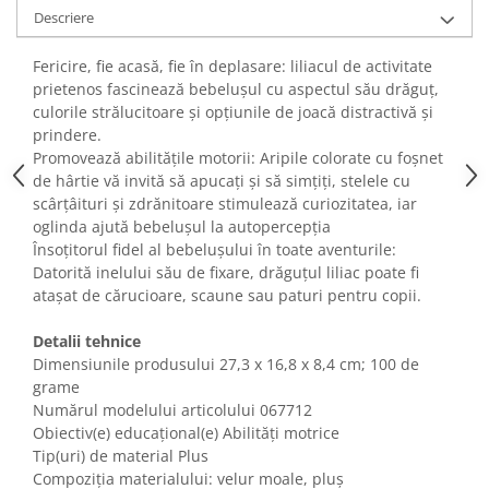
Fiare de calcat si masini de cusut
Descriere
Ingrijire Locuinta
Fericire, fie acasă, fie în deplasare: liliacul de activitate
Purificatoare de aer
prietenos fascinează bebelușul cu aspectul său drăguț,
Fashion
culorile strălucitoare și opțiunile de joacă distractivă și
Bijuterii
prindere.
Promovează abilitățile motorii: Aripile colorate cu foșnet
Ceasuri barbatesti
de hârtie vă invită să apucați și să simțiți, stelele cu
Ceasuri dama
scârțâituri și zdrănitoare stimulează curiozitatea, iar
Cutii, curele si accesorii ceasuri
oglinda ajută bebelușul la autopercepția
Genti si accesorii barbati
Însoțitorul fidel al bebelușului în toate aventurile:
Datorită inelului său de fixare, drăguțul liliac poate fi
Genti si accesorii femei
atașat de cărucioare, scaune sau paturi pentru copii.
Imbracaminte barbati
Imbracaminte femei
Detalii tehnice
Imbracaminte si Incaltaminte copii
Dimensiunile produsului ‎27,3 x 16,8 x 8,4 cm; 100 de
grame
Incaltaminte barbati
Numărul modelului articolului ‎067712
Incaltaminte femei
Obiectiv(e) educațional(e) Abilități motrice
Ochelari de soare
Tip(uri) de material Plus
Ochelari de vedere
Compoziția materialului: velur moale, pluș