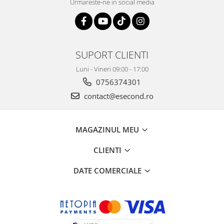
Retelistica & Supraveghere
Urmareste-ne in social media
Servere, Componente & UPS
Telecomenzi garaj
Sport & Activitati in aer liber
SUPORT CLIENTI
Accesorii antrenament
Accesorii Fitness
Luni - Vineri 09:00 - 17:00
Accesorii sportive
0756374301
Articole Voiaj
contact@esecond.ro
Camping
Ciclism
MAGAZINUL MEU
Sporturi acvatice
Sporturi de interior
CLIENTI
TV, Audio & Foto
DATE COMERCIALE
Aparate Foto & Accesorii
Audio HI-FI & Profesionale
Camere video si sport
Drone si Accesorii