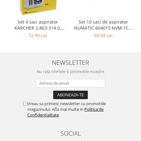
Igiena si ingrijire
Jucarii si Jocuri
Maternitate
Set 10 saci de aspirator
Set 4 saci aspirator
Petshop
NUMATIC 604015 NVM-1CH,
KARCHER 2.863-314.0,
9L
compatibil cu WD, KWD, SE
69,99 Lei
72,99 Lei
Accesorii animale de companie
Acvaristica
Castroane si adapatori animale
NEWSLETTER
Igiena animale de companie
Mobila si transport animale de
Nu rata ofertele si promotiile noastre
companie
Zgarzi, lese si hamuri
PC, Periferice & Software
Componente PC
Vreau sa primesc newsletter cu promotiile
magazinului. Afla mai multe in
Politica de
Desktop PC & Monitoare
Confidentialitate
Imprimante, Scanere &
Consumabile
SOCIAL
Periferice PC