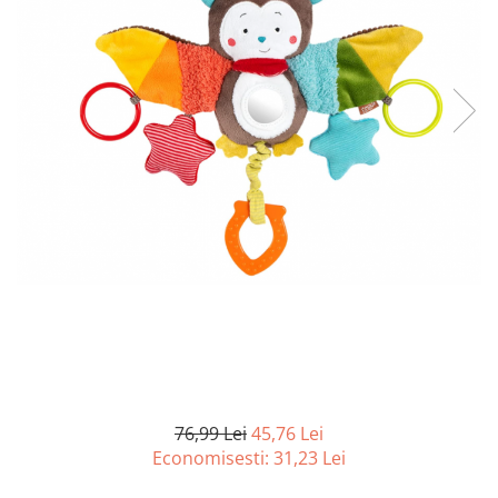
Curatenie si intretinere
Decoratiuni
Gradinarit
Hobby-uri creative
Iluminat & Electrice
Jaluzele
Kit-uri automatizari porti si usi
garaj
Mobila dormitor
Mobila gradina & terasa
Mobila Living & Dining
Organizare si depozitare
Rafturi
Sanitare
Scule electrice si unelte
76,99 Lei
45,76 Lei
Silicon, spume si solutii tehnice
Economisesti:
31,23
Lei
Sisteme Incalzire
Textile si covoare