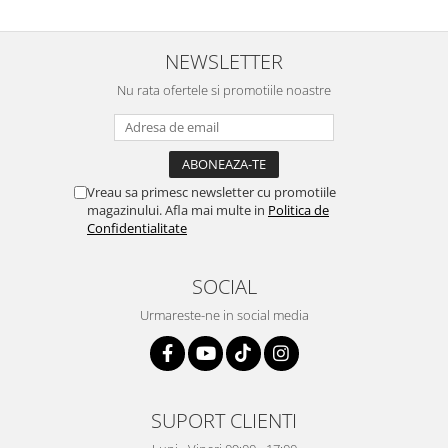
Igiena si ingrijire
Jucarii si Jocuri
NEWSLETTER
Maternitate
Petshop
Nu rata ofertele si promotiile noastre
Accesorii animale de companie
Acvaristica
Castroane si adapatori animale
Vreau sa primesc newsletter cu promotiile
Igiena animale de companie
magazinului. Afla mai multe in
Politica de
Mobila si transport animale de
Confidentialitate
companie
Zgarzi, lese si hamuri
SOCIAL
PC, Periferice & Software
Urmareste-ne in social media
Componente PC
Desktop PC & Monitoare
Imprimante, Scanere &
Consumabile
SUPORT CLIENTI
Periferice PC