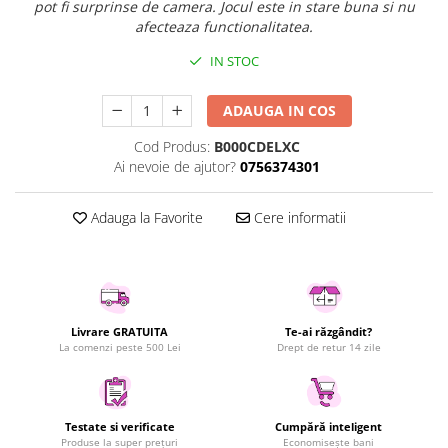
pot fi surprinse de camera. Jocul este in stare buna si nu
Uscatoare rufe
afecteaza functionalitatea.
Utilaje si materiale de constructii
IN STOC
Laptop, Tablete & Telefoane
Accesorii tablete
ADAUGA IN COS
Laptopuri si Accesorii
Cod Produs:
B000CDELXC
Telefoane Mobile & accesorii
Ai nevoie de ajutor?
0756374301
Wearable & Gadgeturi
Electrocasnice & Climatizare
Adauga la Favorite
Cere informatii
Accesorii si piese masini spalat
rufe si uscatoare
Accesorii si piese masini spalat
vase
Aparate Frigorifice
Livrare GRATUITA
Te-ai răzgândit?
La comenzi peste 500 Lei
Drept de retur 14 zile
Aparate Racire Aer
Aragaze si cuptoare cu microunde
Climatizare & sisteme de incalzire
Testate si verificate
Cumpără inteligent
Electrocasnice pentru Bucatarie
Produse la super prețuri
Economisește bani