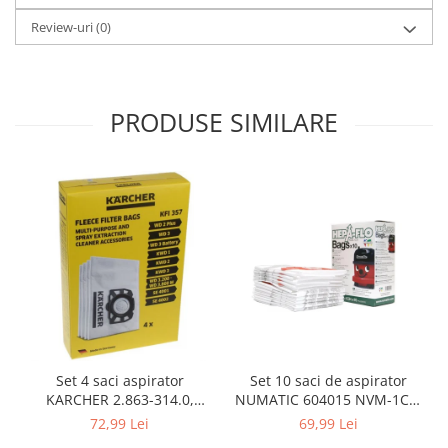
Gaming, Carti & Birotica
Review-uri
(0)
Birotica & Papetarie
Console, Jocuri & Accesorii
Ingrijire personala & Cosmetice
PRODUSE SIMILARE
Accesorii aparate de ras electrice
Accesorii aparate hair styling
Aparate & Accesorii ingrijire
personala
Aparate cosmetice
Articole Sanatate si Wellness
Consumabile sanitare
Cosmetice si produse ingrijire
personala
Igiena dentara
Jucarii, Copii & Bebe
Set 10 saci de aspirator
Set 4 saci aspirator
NUMATIC 604015 NVM-1CH,
KARCHER 2.863-314.0,
Camera copilului
9L
compatibil cu WD, KWD, SE
69,99 Lei
72,99 Lei
Hrana bebelusi