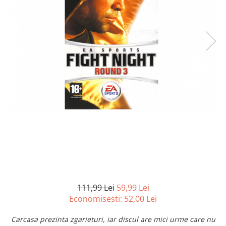
Curatenie si intretinere
Decoratiuni
Gradinarit
Hobby-uri creative
Iluminat & Electrice
Jaluzele
Kit-uri automatizari porti si usi
garaj
Mobila dormitor
Mobila gradina & terasa
Mobila Living & Dining
Organizare si depozitare
Rafturi
Sanitare
Scule electrice si unelte
111,99 Lei
59,99 Lei
Silicon, spume si solutii tehnice
Economisesti:
52,00
Lei
Sisteme Incalzire
Carcasa prezinta zgarieturi, iar discul are mici urme care nu
Textile si covoare