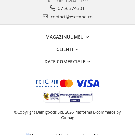
Luni - Vineri 09:00 - 17:00
Retelistica & Supraveghere
0756374301
Servere, Componente & UPS
Telecomenzi garaj
contact@esecond.ro
Sport & Activitati in aer liber
Accesorii antrenament
MAGAZINUL MEU
Accesorii Fitness
CLIENTI
Accesorii sportive
Articole Voiaj
DATE COMERCIALE
Camping
Ciclism
Sporturi acvatice
Sporturi de interior
TV, Audio & Foto
Aparate Foto & Accesorii
©Copyright Demigoods SRL 2026
Platforma E-commerce by
Audio HI-FI & Profesionale
Gomag
Camere video si sport
Drone si Accesorii