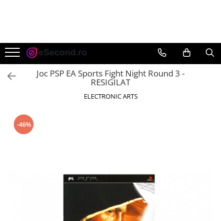
TOATE PRODUSELE
Auto Moto
Accesorii Auto
Joc PSP EA Sports Fight Night Round 3 -
Anvelope & Jante
RESIGILAT
Covorase auto
ELECTRONIC ARTS
Echipamente pentru Atelier
Electronice Auto
-46%
Intretinere & Cosmetica auto
Moto
Reparatii si echipamente auto
Trotinete electrice
Casa, Gradina & Bricolaj
Accesorii usi
Bucatarie & Servire