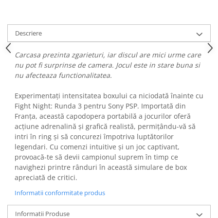
Fiare de calcat si masini de cusut
Ingrijire Locuinta
Purificatoare de aer
Descriere
Fashion
Carcasa prezinta zgarieturi, iar discul are mici urme care
Bijuterii
nu pot fi surprinse de camera. Jocul este in stare buna si
Ceasuri barbatesti
nu afecteaza functionalitatea.
Ceasuri dama
Experimentați intensitatea boxului ca niciodată înainte cu
Cutii, curele si accesorii ceasuri
Fight Night: Runda 3 pentru Sony PSP. Importată din
Genti si accesorii barbati
Franța, această capodopera portabilă a jocurilor oferă
Genti si accesorii femei
acțiune adrenalină și grafică realistă, permițându-vă să
Imbracaminte barbati
intri în ring și să concurezi împotriva luptătorilor
legendari. Cu comenzi intuitive și un joc captivant,
Imbracaminte femei
provoacă-te să devii campionul suprem în timp ce
Imbracaminte si Incaltaminte copii
navighezi printre rânduri în această simulare de box
Incaltaminte barbati
apreciată de critici.
Incaltaminte femei
Informatii conformitate produs
Ochelari de soare
Ochelari de vedere
Informatii Produse