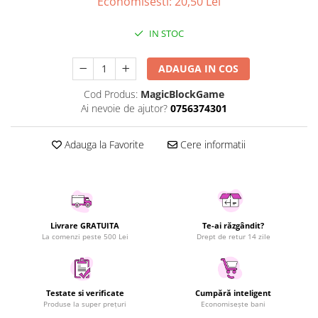
Economisesti:
20,50
Lei
Uscatoare rufe
Utilaje si materiale de constructii
IN STOC
Laptop, Tablete & Telefoane
ADAUGA IN COS
Accesorii tablete
Laptopuri si Accesorii
Cod Produs:
MagicBlockGame
Ai nevoie de ajutor?
0756374301
Telefoane Mobile & accesorii
Wearable & Gadgeturi
Adauga la Favorite
Cere informatii
Electrocasnice & Climatizare
Accesorii si piese masini spalat
rufe si uscatoare
Accesorii si piese masini spalat
vase
Livrare GRATUITA
Te-ai răzgândit?
Aparate Frigorifice
La comenzi peste 500 Lei
Drept de retur 14 zile
Aparate Racire Aer
Aragaze si cuptoare cu microunde
Climatizare & sisteme de incalzire
Testate si verificate
Cumpără inteligent
Produse la super prețuri
Economisește bani
Electrocasnice pentru Bucatarie