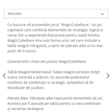
Fiare de calcat si masini de cusut
Ingrijire Locuinta
Descriere
Purificatoare de aer
Fashion
Cu bucurie vă prezentăm jocul "MagicCubeRace," un joc
captivant care combină elementele de strategie, logică și
Bijuterii
noroc într-o experiență distractivă pentru toată familia.
Ceasuri barbatesti
MagicCubeRace vine sub forma unui set care include o
Ceasuri dama
tablă neagră intrigantă, o serie de pătrate albe și nu mai
Cutii, curele si accesorii ceasuri
puțin de 9 zaruri.
Genti si accesorii barbati
Caracteristici cheie ale jocului MagicCubeRace:
Genti si accesorii femei
Imbracaminte barbati
Tablă Neagră Misterioasă: Tabla neagră servește drept
Imbracaminte femei
scena centrală a acțiunii. Ea ascunde potențialul
nesfârșit de combinații și strategii, așteptând să fie
Imbracaminte si Incaltaminte copii
dezvăluite de jucători.
Incaltaminte barbati
Incaltaminte femei
Pătrate Albe: Pătratele albe reprezintă elementele de joc.
Ochelari de soare
Acestea pot fi așezate pe tablă pentru a crea combinații
Ochelari de vedere
și secvențe strategice.