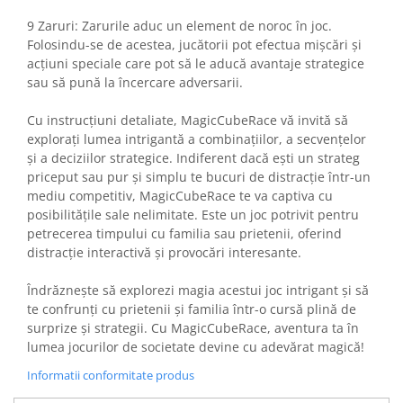
Gaming, Carti & Birotica
9 Zaruri: Zarurile aduc un element de noroc în joc.
Birotica & Papetarie
Folosindu-se de acestea, jucătorii pot efectua mișcări și
Console, Jocuri & Accesorii
acțiuni speciale care pot să le aducă avantaje strategice
sau să pună la încercare adversarii.
Ingrijire personala & Cosmetice
Accesorii aparate de ras electrice
Cu instrucțiuni detaliate, MagicCubeRace vă invită să
Accesorii aparate hair styling
explorați lumea intrigantă a combinațiilor, a secvențelor
și a deciziilor strategice. Indiferent dacă ești un strateg
Aparate & Accesorii ingrijire
priceput sau pur și simplu te bucuri de distracție într-un
personala
mediu competitiv, MagicCubeRace te va captiva cu
Aparate cosmetice
posibilitățile sale nelimitate. Este un joc potrivit pentru
Articole Sanatate si Wellness
petrecerea timpului cu familia sau prietenii, oferind
Consumabile sanitare
distracție interactivă și provocări interesante.
Cosmetice si produse ingrijire
personala
Îndrăznește să explorezi magia acestui joc intrigant și să
te confrunți cu prietenii și familia într-o cursă plină de
Igiena dentara
surprize și strategii. Cu MagicCubeRace, aventura ta în
Jucarii, Copii & Bebe
lumea jocurilor de societate devine cu adevărat magică!
Camera copilului
Informatii conformitate produs
Hrana bebelusi