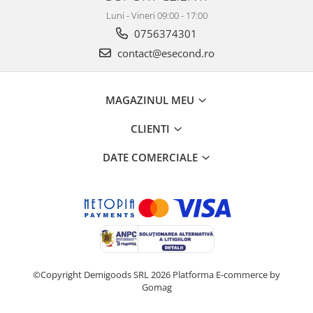
Home Cinema & Audio
Luni - Vineri 09:00 - 17:00
Playere, Boxe & Casti
0756374301
Telescoape & Optica
contact@esecond.ro
Televizoare & accesorii
Bacanie
Ambalaje cadouri
MAGAZINUL MEU
Cadouri
CLIENTI
Curatenie si intretinere
DATE COMERCIALE
©Copyright Demigoods SRL 2026
Platforma E-commerce by
Gomag