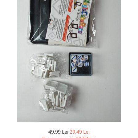
Curatenie si intretinere
Decoratiuni
Gradinarit
Hobby-uri creative
Iluminat & Electrice
Jaluzele
Kit-uri automatizari porti si usi
garaj
Mobila dormitor
Mobila gradina & terasa
Mobila Living & Dining
Organizare si depozitare
Rafturi
Sanitare
Scule electrice si unelte
Silicon, spume si solutii tehnice
Sisteme Incalzire
49,99 Lei
29,49 Lei
Textile si covoare