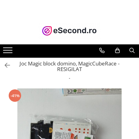
TOATE PRODUSELE
Auto Moto
Accesorii Auto
Anvelope & Jante
Covorase auto
Joc Magic block domino, MagicCubeRace -
Echipamente pentru Atelier
RESIGILAT
Electronice Auto
-
Intretinere & Cosmetica auto
Moto
-41%
Reparatii si echipamente auto
Trotinete electrice
Casa, Gradina & Bricolaj
Accesorii usi
Bucatarie & Servire