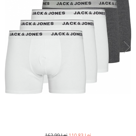
Curatenie si intretinere
Decoratiuni
Gradinarit
Hobby-uri creative
Iluminat & Electrice
Jaluzele
Kit-uri automatizari porti si usi
garaj
Mobila dormitor
Mobila gradina & terasa
Mobila Living & Dining
Organizare si depozitare
Rafturi
Sanitare
Scule electrice si unelte
Silicon, spume si solutii tehnice
Sisteme Incalzire
Textile si covoare
162,99 Lei
110,83 Lei