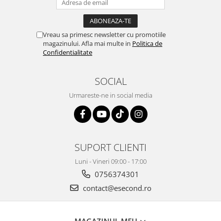
Igiena si ingrijire
Jucarii si Jocuri
Maternitate
Vreau sa primesc newsletter cu promotiile
Petshop
magazinului. Afla mai multe in
Politica de
Confidentialitate
Accesorii animale de companie
Acvaristica
SOCIAL
Castroane si adapatori animale
Urmareste-ne in social media
Igiena animale de companie
Mobila si transport animale de
companie
Zgarzi, lese si hamuri
SUPORT CLIENTI
PC, Periferice & Software
Componente PC
Luni - Vineri 09:00 - 17:00
Desktop PC & Monitoare
0756374301
Imprimante, Scanere &
contact@esecond.ro
Consumabile
Periferice PC