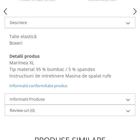
Fiare de calcat si masini de cusut
Ingrijire Locuinta
Purificatoare de aer
Descriere
Fashion
Talie elastică
Bijuterii
Boxeri
Ceasuri barbatesti
Ceasuri dama
Detalii produs
Cutii, curele si accesorii ceasuri
Marimea XL
Tip material 95 % bumbac / 5 % spandex
Genti si accesorii barbati
Instructiuni de intretinere Masina de spalat rufe
Genti si accesorii femei
Informatii conformitate produs
Imbracaminte barbati
Imbracaminte femei
Informatii Produse
Imbracaminte si Incaltaminte copii
Review-uri
(0)
Incaltaminte barbati
Incaltaminte femei
Ochelari de soare
Ochelari de vedere