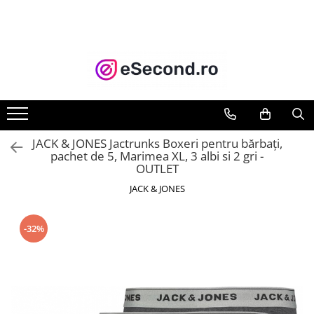
TOATE PRODUSELE
Auto Moto
Accesorii Auto
Anvelope & Jante
Covorase auto
JACK & JONES Jactrunks Boxeri pentru bărbați,
Echipamente pentru Atelier
pachet de 5, Marimea XL, 3 albi si 2 gri -
OUTLET
Electronice Auto
Intretinere & Cosmetica auto
JACK & JONES
Moto
Reparatii si echipamente auto
-32%
Trotinete electrice
Casa, Gradina & Bricolaj
Accesorii usi
Bucatarie & Servire