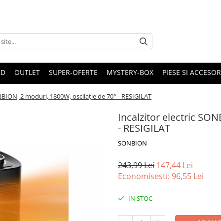
ND
OUTLET
SUPER-OFERTE
MYSTERY-BOX
PIESE SI ACCESO
ONBION, 2 moduri, 1800W, oscilație de 70° - RESIGILAT
Incalzitor electric SO
- RESIGILAT
SONBION
243,99 Lei
147,44 Lei
Economisesti:
96,55
Lei
IN STOC