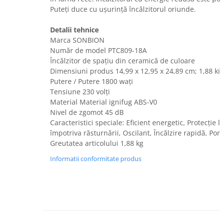
Fiare de calcat si masini de cusut
Puteți duce cu ușurință încălzitorul oriunde.
Ingrijire Locuinta
Detalii tehnice
Purificatoare de aer
Marca SONBION
Fashion
Număr de model PTC809-18A
Bijuterii
Încălzitor de spațiu din ceramică de culoare
Dimensiuni produs ‎14,99 x 12,95 x 24,89 cm; 1,88 
Ceasuri barbatesti
Putere / Putere 1800 wați
Ceasuri dama
Tensiune 230 volți
Cutii, curele si accesorii ceasuri
Material Material ignifug ABS-V0
Genti si accesorii barbati
Nivel de zgomot 45 dB
Caracteristici speciale: Eficient energetic, Protecție 
Genti si accesorii femei
împotriva răsturnării, Oscilant, Încălzire rapidă, Por
Imbracaminte barbati
Greutatea articolului 1,88 kg
Imbracaminte femei
Informatii conformitate produs
Imbracaminte si Incaltaminte copii
Incaltaminte barbati
Incaltaminte femei
Ochelari de soare
Ochelari de vedere