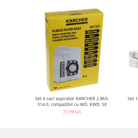
Gaming, Carti & Birotica
Birotica & Papetarie
Console, Jocuri & Accesorii
Ingrijire personala & Cosmetice
Accesorii aparate de ras electrice
Accesorii aparate hair styling
Aparate & Accesorii ingrijire
personala
Aparate cosmetice
Articole Sanatate si Wellness
Consumabile sanitare
Cosmetice si produse ingrijire
Set 
Set 4 saci aspirator KARCHER 2.863-
personala
314.0, compatibil cu WD, KWD, SE
Igiena dentara
72,99 Lei
Jucarii, Copii & Bebe
Camera copilului
Hrana bebelusi