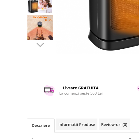
Curatenie si intretinere
Decoratiuni
Gradinarit
Hobby-uri creative
Iluminat & Electrice
Jaluzele
Kit-uri automatizari porti si usi
garaj
Mobila dormitor
Mobila gradina & terasa
Mobila Living & Dining
Livrare GRATUITA
Organizare si depozitare
La comenzi peste 500 Lei
Rafturi
Sanitare
Scule electrice si unelte
Silicon, spume si solutii tehnice
Informatii Produse
Review-uri
(0)
Descriere
Sisteme Incalzire
Textile si covoare