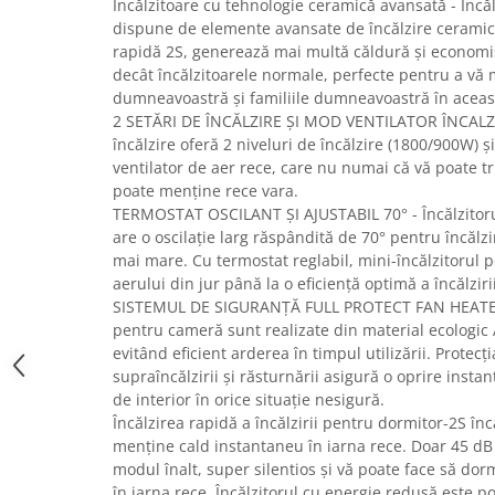
Încălzitoare cu tehnologie ceramică avansată - Încălz
Uscatoare rufe
dispune de elemente avansate de încălzire ceramice
rapidă 2S, generează mai multă căldură și economi
Utilaje si materiale de constructii
decât încălzitoarele normale, perfecte pentru a vă
Laptop, Tablete & Telefoane
dumneavoastră și familiile dumneavoastră în aceas
Accesorii tablete
2 SETĂRI DE ÎNCĂLZIRE ȘI MOD VENTILATOR ÎNCALZI
Laptopuri si Accesorii
încălzire oferă 2 niveluri de încălzire (1800/900W)
ventilator de aer rece, care nu numai că vă poate tr
Telefoane Mobile & accesorii
poate menține rece vara.
Wearable & Gadgeturi
TERMOSTAT OSCILANT ȘI AJUSTABIL 70° - Încălzitor
Electrocasnice & Climatizare
are o oscilație larg răspândită de 70° pentru încălzi
mai mare. Cu termostat reglabil, mini-încălzitorul
Accesorii si piese masini spalat
aerului din jur până la o eficiență optimă a încălzirii
rufe si uscatoare
SISTEMUL DE SIGURANȚĂ FULL PROTECT FAN HEATER
Accesorii si piese masini spalat
pentru cameră sunt realizate din material ecologic A
vase
evitând eficient arderea în timpul utilizării. Protec
Aparate Frigorifice
supraîncălzirii și răsturnării asigură o oprire insta
Aparate Racire Aer
de interior în orice situație nesigură.
Încălzirea rapidă a încălzirii pentru dormitor-2S în
Aragaze si cuptoare cu microunde
menține cald instantaneu în iarna rece. Doar 45 dB 
Climatizare & sisteme de incalzire
modul înalt, super silentios și vă poate face să dormiț
Electrocasnice pentru Bucatarie
în iarna rece. Încălzitorul cu energie redusă este po