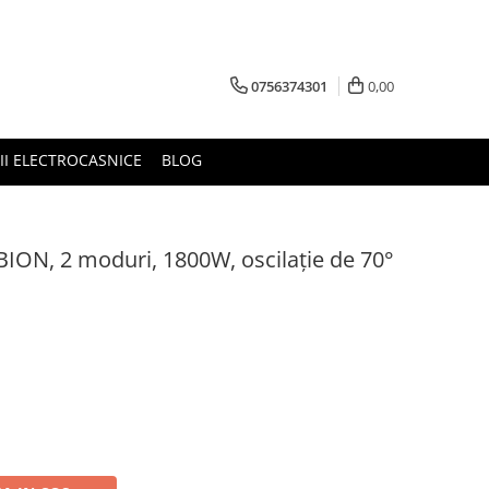
0756374301
0,00
RII ELECTROCASNICE
BLOG
NBION, 2 moduri, 1800W, oscilație de 70°