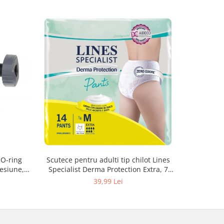
 O-ring
Scutece pentru adulti tip chilot Lines
Set 20 t
esiune,
Specialist Derma Protection Extra, 7
XS300010
3, K4
picaturi, marimea M, 14 bucati
39,99 Lei