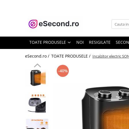
TOATE PRODUSELE
Auto Moto
Accesorii Auto
TOATE PRODUSELE
NOI
RESIGILATE
SECO
Anvelope & Jante
Covorase auto
eSecond.ro /
TOATE PRODUSELE /
Incalzitor electric S
Echipamente pentru Atelier
Electronice Auto
-40%
Intretinere & Cosmetica auto
Moto
Reparatii si echipamente auto
Trotinete electrice
Casa, Gradina & Bricolaj
Accesorii usi
Bucatarie & Servire