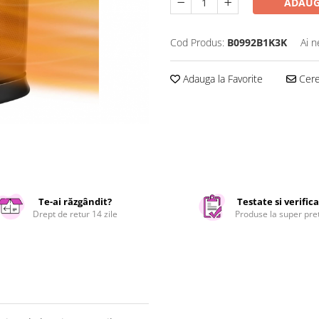
ADAUG
Cod Produs:
B0992B1K3K
Ai n
Adauga la Favorite
Cere 
Te-ai răzgândit?
Testate si verific
Drept de retur 14 zile
Produse la super pre