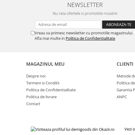
Igiena si ingrijire
NEWSLETTER
Jucarii si Jocuri
Nu rata ofertele si promotiile noastre
Maternitate
Petshop
Vreau sa primesc newsletter cu promotiile magazinului.
Accesorii animale de companie
Afla mai multe in
Politica de Confidentialitate
Acvaristica
Castroane si adapatori animale
Igiena animale de companie
MAGAZINUL MEU
CLIENTI
Mobila si transport animale de
companie
Despre noi
Metode de
Zgarzi, lese si hamuri
Termeni si Conditii
Politica d
PC, Periferice & Software
Politica de Confidentialitate
Garantia 
Politica de livrare
ANPC
Componente PC
Contact
Desktop PC & Monitoare
Imprimante, Scanere &
Consumabile
Periferice PC
Vezi o