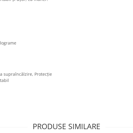
kilograme
la supraîncălzire, Protecție
tabil
PRODUSE SIMILARE