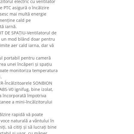
itorul electric cu ventilator
 PTC asigură o încălzire
sesc mai multă energie
 menține cald pe
tă iarnă.
T DE SPAȚIU-Ventilatorul de
 și un mod blând doar pentru
imite aer cald iarna, dar vă
ul portabil pentru cameră
rea unei încăperi și spațiu
 poate monitoriza temperatura
.
-Încălzitoarele SONBION
BS-V0 ignifug, bine izolat,
ția încorporată împotriva
ntanee a mini-încălzitorului
călzire rapidă vă poate
voce naturală a vântului în
i, să citiți și să lucrați bine
rtabil și ușor, cu mâner.