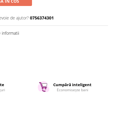
A IN COS
evoie de ajutor?
0756374301
informatii
ate
Cumpără inteligent
țuri
Economisește bani