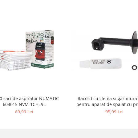
10 saci de aspirator NUMATIC
Racord cu clema si garnitura
604015 NVM-1CH, 9L
pentru aparat de spalat cu pr
KARCHER 4.064-047.0, K2, K
69,99 Lei
95,99 Lei