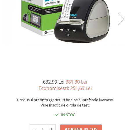
Curatenie si intretinere
Decoratiuni
Gradinarit
Hobby-uri creative
Iluminat & Electrice
Jaluzele
Kit-uri automatizari porti si usi
garaj
Mobila dormitor
Mobila gradina & terasa
Mobila Living & Dining
632,99 Lei
381,30 Lei
Organizare si depozitare
Economisesti:
251,69
Lei
Rafturi
Sanitare
Produsul prezinta zgarieturi fine pe suprafetele lucioase
Vine insotit de o rola de test.
Scule electrice si unelte
Silicon, spume si solutii tehnice
IN STOC
Sisteme Incalzire
Textile si covoare
ADAUGA IN COS