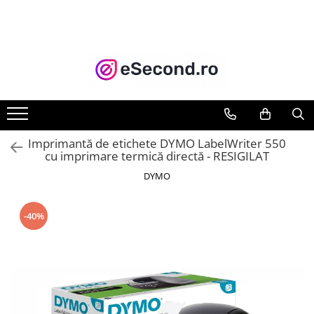
TOATE PRODUSELE
Auto Moto
Accesorii Auto
Anvelope & Jante
Covorase auto
Imprimantă de etichete DYMO LabelWriter 550
Echipamente pentru Atelier
cu imprimare termică directă - RESIGILAT
Electronice Auto
DYMO
Intretinere & Cosmetica auto
Moto
-40%
Reparatii si echipamente auto
Trotinete electrice
Casa, Gradina & Bricolaj
Accesorii usi
Bucatarie & Servire