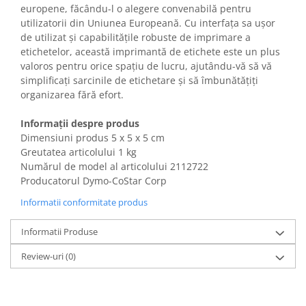
europene, făcându-l o alegere convenabilă pentru
Gaming, Carti & Birotica
utilizatorii din Uniunea Europeană. Cu interfața sa ușor
Birotica & Papetarie
de utilizat și capabilitățile robuste de imprimare a
Console, Jocuri & Accesorii
etichetelor, această imprimantă de etichete este un plus
Ingrijire personala & Cosmetice
valoros pentru orice spațiu de lucru, ajutându-vă să vă
simplificați sarcinile de etichetare și să îmbunătățiți
Accesorii aparate de ras electrice
organizarea fără efort.
Accesorii aparate hair styling
Aparate & Accesorii ingrijire
Informații despre produs
personala
Dimensiuni produs 5 x 5 x 5 cm
Greutatea articolului 1 kg
Aparate cosmetice
Numărul de model al articolului 2112722
Articole Sanatate si Wellness
Producatorul Dymo-CoStar Corp
Consumabile sanitare
Informatii conformitate produs
Cosmetice si produse ingrijire
personala
Informatii Produse
Igiena dentara
Jucarii, Copii & Bebe
Review-uri
(0)
Camera copilului
Hrana bebelusi