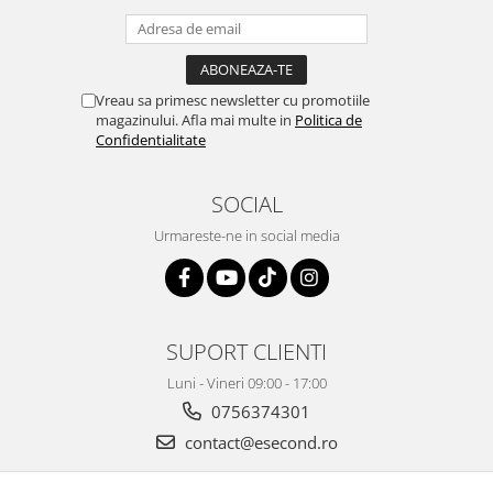
Retelistica & Supraveghere
Servere, Componente & UPS
Telecomenzi garaj
Sport & Activitati in aer liber
Vreau sa primesc newsletter cu promotiile
magazinului. Afla mai multe in
Politica de
Accesorii antrenament
Confidentialitate
Accesorii Fitness
Accesorii sportive
SOCIAL
Articole Voiaj
Camping
Urmareste-ne in social media
Ciclism
Sporturi acvatice
Sporturi de interior
SUPORT CLIENTI
TV, Audio & Foto
Luni - Vineri 09:00 - 17:00
Aparate Foto & Accesorii
0756374301
Audio HI-FI & Profesionale
Camere video si sport
contact@esecond.ro
Drone si Accesorii