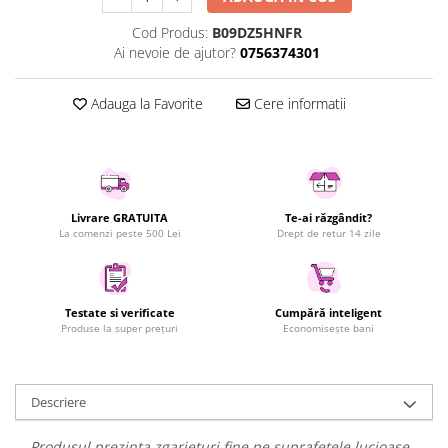
Uscatoare rufe
Cod Produs:
B09DZ5HNFR
Utilaje si materiale de constructii
Ai nevoie de ajutor?
0756374301
Laptop, Tablete & Telefoane
Adauga la Favorite
Cere informatii
Accesorii tablete
Laptopuri si Accesorii
Telefoane Mobile & accesorii
Wearable & Gadgeturi
Electrocasnice & Climatizare
Livrare GRATUITA
Te-ai răzgândit?
La comenzi peste 500 Lei
Drept de retur 14 zile
Accesorii si piese masini spalat
rufe si uscatoare
Accesorii si piese masini spalat
vase
Testate si verificate
Cumpără inteligent
Produse la super prețuri
Economisește bani
Aparate Frigorifice
Aparate Racire Aer
Aragaze si cuptoare cu microunde
Descriere
Climatizare & sisteme de incalzire
Electrocasnice pentru Bucatarie
Produsul prezinta zgarieturi fine pe suprafetele lucioase