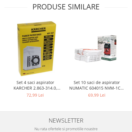
Igiena si ingrijire
PRODUSE SIMILARE
Jucarii si Jocuri
Maternitate
Petshop
Accesorii animale de companie
Acvaristica
Castroane si adapatori animale
Igiena animale de companie
Mobila si transport animale de
companie
Zgarzi, lese si hamuri
Set 10 saci de aspirator
Set 4 saci aspirator
PC, Periferice & Software
NUMATIC 604015 NVM-1CH,
KARCHER 2.863-314.0,
9L
compatibil cu WD, KWD, SE
69,99 Lei
72,99 Lei
Componente PC
Desktop PC & Monitoare
Imprimante, Scanere &
Consumabile
NEWSLETTER
Periferice PC
Nu rata ofertele si promotiile noastre