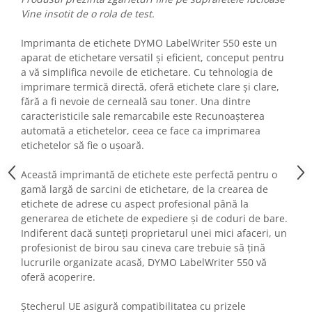
Fiare de calcat si masini de cusut
Vine insotit de o rola de test.
Ingrijire Locuinta
Imprimanta de etichete DYMO LabelWriter 550 este un
Purificatoare de aer
aparat de etichetare versatil și eficient, conceput pentru
Fashion
a vă simplifica nevoile de etichetare. Cu tehnologia de
Bijuterii
imprimare termică directă, oferă etichete clare și clare,
fără a fi nevoie de cerneală sau toner. Una dintre
Ceasuri barbatesti
caracteristicile sale remarcabile este Recunoașterea
Ceasuri dama
automată a etichetelor, ceea ce face ca imprimarea
Cutii, curele si accesorii ceasuri
etichetelor să fie o ușoară.
Genti si accesorii barbati
Această imprimantă de etichete este perfectă pentru o
Genti si accesorii femei
gamă largă de sarcini de etichetare, de la crearea de
Imbracaminte barbati
etichete de adrese cu aspect profesional până la
Imbracaminte femei
generarea de etichete de expediere și de coduri de bare.
Imbracaminte si Incaltaminte copii
Indiferent dacă sunteți proprietarul unei mici afaceri, un
profesionist de birou sau cineva care trebuie să țină
Incaltaminte barbati
lucrurile organizate acasă, DYMO LabelWriter 550 vă
Incaltaminte femei
oferă acoperire.
Ochelari de soare
Ochelari de vedere
Ștecherul UE asigură compatibilitatea cu prizele