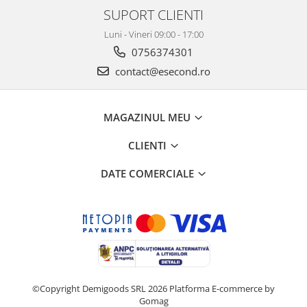
Retelistica & Supraveghere
SUPORT CLIENTI
Servere, Componente & UPS
Luni - Vineri 09:00 - 17:00
Telecomenzi garaj
0756374301
Sport & Activitati in aer liber
contact@esecond.ro
Accesorii antrenament
Accesorii Fitness
Accesorii sportive
MAGAZINUL MEU
Articole Voiaj
CLIENTI
Camping
Ciclism
DATE COMERCIALE
Sporturi acvatice
Sporturi de interior
TV, Audio & Foto
Aparate Foto & Accesorii
Audio HI-FI & Profesionale
Camere video si sport
©Copyright Demigoods SRL 2026
Platforma E-commerce by
Drone si Accesorii
Gomag