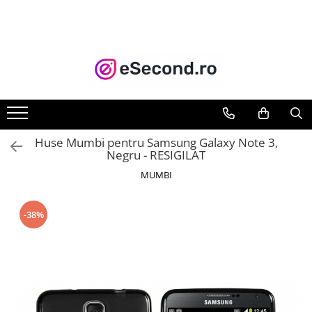
TOATE PRODUSELE
Auto Moto
Accesorii Auto
Anvelope & Jante
Covorase auto
Huse Mumbi pentru Samsung Galaxy Note 3,
Echipamente pentru Atelier
Negru - RESIGILAT
Electronice Auto
MUMBI
Intretinere & Cosmetica auto
Moto
-38%
Reparatii si echipamente auto
Trotinete electrice
Casa, Gradina & Bricolaj
Accesorii usi
Bucatarie & Servire