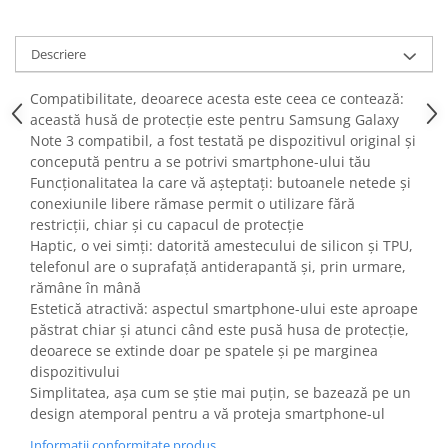
Fiare de calcat si masini de cusut
Ingrijire Locuinta
Descriere
Purificatoare de aer
Fashion
Compatibilitate, deoarece acesta este ceea ce contează:
această husă de protecție este pentru Samsung Galaxy
Bijuterii
Note 3 compatibil, a fost testată pe dispozitivul original și
Ceasuri barbatesti
concepută pentru a se potrivi smartphone-ului tău
Ceasuri dama
Funcționalitatea la care vă așteptați: butoanele netede și
Cutii, curele si accesorii ceasuri
conexiunile libere rămase permit o utilizare fără
restricții, chiar și cu capacul de protecție
Genti si accesorii barbati
Haptic, o vei simți: datorită amestecului de silicon și TPU,
Genti si accesorii femei
telefonul are o suprafață antiderapantă și, prin urmare,
Imbracaminte barbati
rămâne în mână
Imbracaminte femei
Estetică atractivă: aspectul smartphone-ului este aproape
păstrat chiar și atunci când este pusă husa de protecție,
Imbracaminte si Incaltaminte copii
deoarece se extinde doar pe spatele și pe marginea
Incaltaminte barbati
dispozitivului
Incaltaminte femei
Simplitatea, așa cum se știe mai puțin, se bazează pe un
Ochelari de soare
design atemporal pentru a vă proteja smartphone-ul
Ochelari de vedere
Informatii conformitate produs