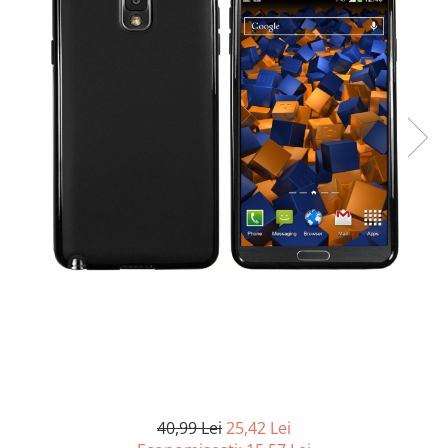
Curatenie si intretinere
Decoratiuni
Gradinarit
Hobby-uri creative
Iluminat & Electrice
Jaluzele
Kit-uri automatizari porti si usi
garaj
Mobila dormitor
Mobila gradina & terasa
Mobila Living & Dining
Organizare si depozitare
Rafturi
Sanitare
Scule electrice si unelte
Silicon, spume si solutii tehnice
Sisteme Incalzire
40,99 Lei
25,42 Lei
Textile si covoare