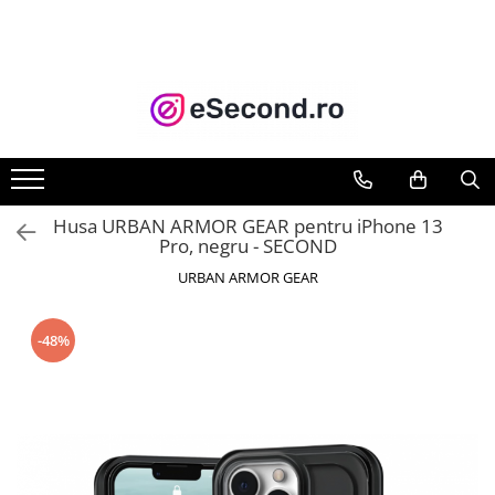
TOATE PRODUSELE
Auto Moto
Accesorii Auto
Anvelope & Jante
Covorase auto
Husa URBAN ARMOR GEAR pentru iPhone 13
Echipamente pentru Atelier
Pro, negru - SECOND
Electronice Auto
URBAN ARMOR GEAR
Intretinere & Cosmetica auto
Moto
-48%
Reparatii si echipamente auto
Trotinete electrice
Casa, Gradina & Bricolaj
Accesorii usi
Bucatarie & Servire