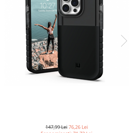
Curatenie si intretinere
Decoratiuni
Gradinarit
Hobby-uri creative
Iluminat & Electrice
Jaluzele
Kit-uri automatizari porti si usi
garaj
Mobila dormitor
Mobila gradina & terasa
Mobila Living & Dining
Organizare si depozitare
Rafturi
Sanitare
Scule electrice si unelte
Silicon, spume si solutii tehnice
Sisteme Incalzire
147,99 Lei
76,26 Lei
Textile si covoare