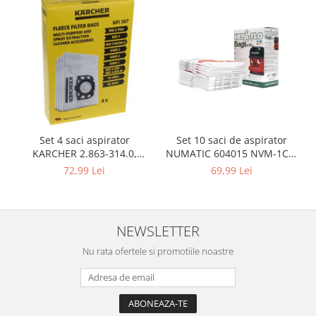
Igiena si ingrijire
Jucarii si Jocuri
Maternitate
Petshop
Accesorii animale de companie
Acvaristica
Castroane si adapatori animale
Igiena animale de companie
Set 10 saci de aspirator
Set 4 saci aspirator
NUMATIC 604015 NVM-1CH,
KARCHER 2.863-314.0,
Mobila si transport animale de
9L
compatibil cu WD, KWD, SE
69,99 Lei
72,99 Lei
companie
Zgarzi, lese si hamuri
PC, Periferice & Software
NEWSLETTER
Componente PC
Desktop PC & Monitoare
Nu rata ofertele si promotiile noastre
Imprimante, Scanere &
Consumabile
Periferice PC