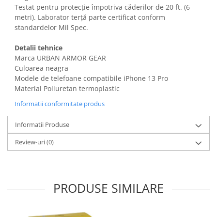
Gaming, Carti & Birotica
Testat pentru protecție împotriva căderilor de 20 ft. (6
metri). Laborator terță parte certificat conform
Birotica & Papetarie
standardelor Mil Spec.
Console, Jocuri & Accesorii
Ingrijire personala & Cosmetice
Detalii tehnice
Marca URBAN ARMOR GEAR
Accesorii aparate de ras electrice
Culoarea neagra
Accesorii aparate hair styling
Modele de telefoane compatibile iPhone 13 Pro
Aparate & Accesorii ingrijire
Material Poliuretan termoplastic
personala
Informatii conformitate produs
Aparate cosmetice
Articole Sanatate si Wellness
Informatii Produse
Consumabile sanitare
Review-uri
(0)
Cosmetice si produse ingrijire
personala
Igiena dentara
Jucarii, Copii & Bebe
PRODUSE SIMILARE
Camera copilului
Hrana bebelusi