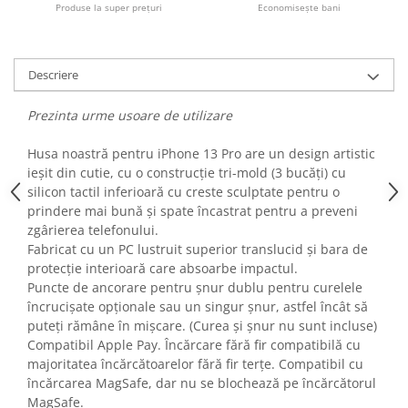
Produse la super prețuri
Economisește bani
Fiare de calcat si masini de cusut
Ingrijire Locuinta
Purificatoare de aer
Descriere
Fashion
Bijuterii
Prezinta urme usoare de utilizare
Ceasuri barbatesti
Husa noastră pentru iPhone 13 Pro are un design artistic
Ceasuri dama
ieșit din cutie, cu o construcție tri-mold (3 bucăți) cu
Cutii, curele si accesorii ceasuri
silicon tactil inferioară cu creste sculptate pentru o
Genti si accesorii barbati
prindere mai bună și spate încastrat pentru a preveni
Genti si accesorii femei
zgârierea telefonului.
Fabricat cu un PC lustruit superior translucid și bara de
Imbracaminte barbati
protecție interioară care absoarbe impactul.
Imbracaminte femei
Puncte de ancorare pentru șnur dublu pentru curelele
Imbracaminte si Incaltaminte copii
încrucișate opționale sau un singur șnur, astfel încât să
Incaltaminte barbati
puteți rămâne în mișcare. (Curea și șnur nu sunt incluse)
Compatibil Apple Pay. Încărcare fără fir compatibilă cu
Incaltaminte femei
majoritatea încărcătoarelor fără fir terțe. Compatibil cu
Ochelari de soare
încărcarea MagSafe, dar nu se blochează pe încărcătorul
Ochelari de vedere
MagSafe.