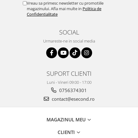
Retelistica & Supraveghere
Vreau sa primesc newsletter cu promotiile
Servere, Componente & UPS
magazinului. Afla mai multe in
Politica de
Confidentialitate
Telecomenzi garaj
Sport & Activitati in aer liber
SOCIAL
Accesorii antrenament
Urmareste-ne in social media
Accesorii Fitness
Accesorii sportive
Articole Voiaj
Camping
SUPORT CLIENTI
Ciclism
Sporturi acvatice
Luni - Vineri 09:00 - 17:00
Sporturi de interior
0756374301
TV, Audio & Foto
contact@esecond.ro
Aparate Foto & Accesorii
Audio HI-FI & Profesionale
MAGAZINUL MEU
Camere video si sport
Drone si Accesorii
CLIENTI