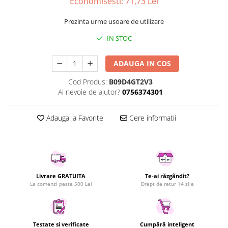
Economisesti:
71,73
Lei
Uscatoare rufe
Prezinta urme usoare de utilizare
Utilaje si materiale de constructii
Laptop, Tablete & Telefoane
IN STOC
Accesorii tablete
ADAUGA IN COS
Laptopuri si Accesorii
Telefoane Mobile & accesorii
Cod Produs:
B09D4GT2V3
Ai nevoie de ajutor?
0756374301
Wearable & Gadgeturi
Electrocasnice & Climatizare
Adauga la Favorite
Cere informatii
Accesorii si piese masini spalat
rufe si uscatoare
Accesorii si piese masini spalat
vase
Aparate Frigorifice
Livrare GRATUITA
Te-ai răzgândit?
Aparate Racire Aer
La comenzi peste 500 Lei
Drept de retur 14 zile
Aragaze si cuptoare cu microunde
Climatizare & sisteme de incalzire
Electrocasnice pentru Bucatarie
Testate si verificate
Cumpără inteligent