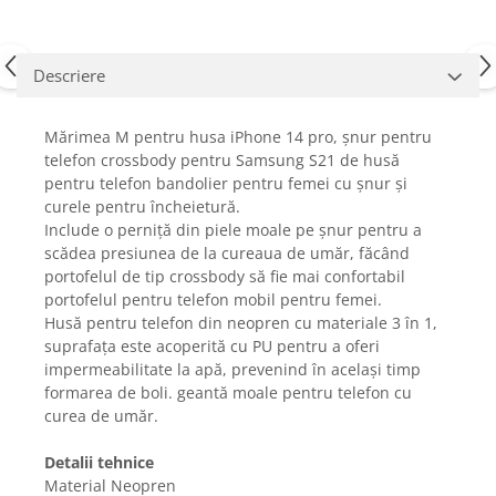
Fiare de calcat si masini de cusut
Ingrijire Locuinta
Purificatoare de aer
Descriere
Fashion
Bijuterii
Mărimea M pentru husa iPhone 14 pro, șnur pentru
telefon crossbody pentru Samsung S21 de husă
Ceasuri barbatesti
pentru telefon bandolier pentru femei cu șnur și
Ceasuri dama
curele pentru încheietură.
Cutii, curele si accesorii ceasuri
Include o perniță din piele moale pe șnur pentru a
Genti si accesorii barbati
scădea presiunea de la cureaua de umăr, făcând
portofelul de tip crossbody să fie mai confortabil
Genti si accesorii femei
portofelul pentru telefon mobil pentru femei.
Imbracaminte barbati
Husă pentru telefon din neopren cu materiale 3 în 1,
Imbracaminte femei
suprafața este acoperită cu PU pentru a oferi
Imbracaminte si Incaltaminte copii
impermeabilitate la apă, prevenind în același timp
formarea de boli. geantă moale pentru telefon cu
Incaltaminte barbati
curea de umăr.
Incaltaminte femei
Ochelari de soare
Detalii tehnice
Ochelari de vedere
Material Neopren