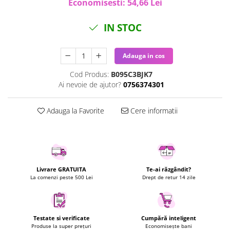
Economisesti:
54,66
Lei
Uscatoare rufe
Utilaje si materiale de constructii
IN STOC
Laptop, Tablete & Telefoane
Accesorii tablete
Adauga in cos
Laptopuri si Accesorii
Cod Produs:
B095C3BJK7
Telefoane Mobile & accesorii
Ai nevoie de ajutor?
0756374301
Wearable & Gadgeturi
Electrocasnice & Climatizare
Adauga la Favorite
Cere informatii
Accesorii si piese masini spalat
rufe si uscatoare
Accesorii si piese masini spalat
vase
Livrare GRATUITA
Te-ai răzgândit?
Aparate Frigorifice
La comenzi peste 500 Lei
Drept de retur 14 zile
Aparate Racire Aer
Aragaze si cuptoare cu microunde
Climatizare & sisteme de incalzire
Testate si verificate
Cumpără inteligent
Electrocasnice pentru Bucatarie
Produse la super prețuri
Economisește bani