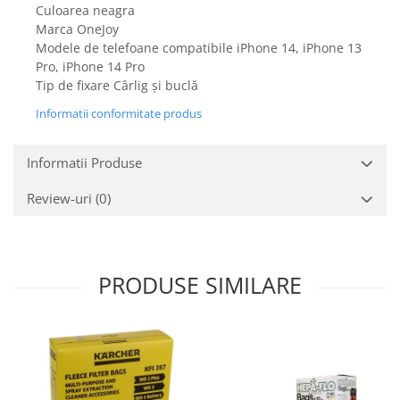
Culoarea neagra
Gaming, Carti & Birotica
Marca OneJoy
Birotica & Papetarie
Modele de telefoane compatibile iPhone 14, iPhone 13
Console, Jocuri & Accesorii
Pro, iPhone 14 Pro
Tip de fixare Cârlig și buclă
Ingrijire personala & Cosmetice
Accesorii aparate de ras electrice
Informatii conformitate produs
Accesorii aparate hair styling
Aparate & Accesorii ingrijire
Informatii Produse
personala
Review-uri
(0)
Aparate cosmetice
Articole Sanatate si Wellness
Consumabile sanitare
Cosmetice si produse ingrijire
PRODUSE SIMILARE
personala
Igiena dentara
Jucarii, Copii & Bebe
Camera copilului
Hrana bebelusi