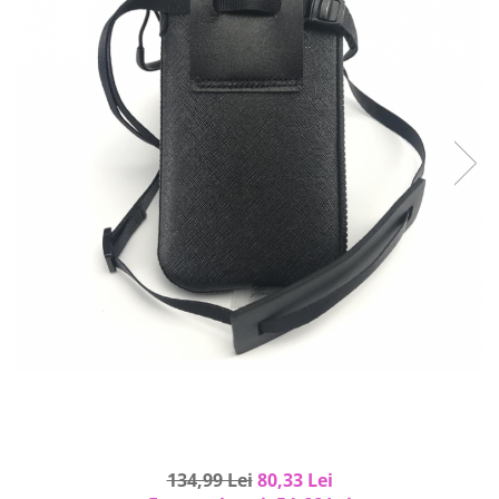
Curatenie si intretinere
Decoratiuni
Gradinarit
Hobby-uri creative
Iluminat & Electrice
Jaluzele
Kit-uri automatizari porti si usi
garaj
Mobila dormitor
Mobila gradina & terasa
Mobila Living & Dining
Organizare si depozitare
Rafturi
Sanitare
Scule electrice si unelte
Silicon, spume si solutii tehnice
Sisteme Incalzire
134,99 Lei
80,33 Lei
Textile si covoare