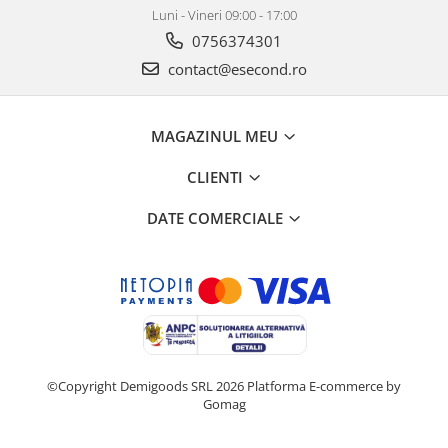
Retelistica & Supraveghere
Luni - Vineri 09:00 - 17:00
Servere, Componente & UPS
0756374301
Telecomenzi garaj
contact@esecond.ro
Sport & Activitati in aer liber
Accesorii antrenament
MAGAZINUL MEU
Accesorii Fitness
Accesorii sportive
CLIENTI
Articole Voiaj
Camping
DATE COMERCIALE
Ciclism
Sporturi acvatice
Sporturi de interior
TV, Audio & Foto
Aparate Foto & Accesorii
Audio HI-FI & Profesionale
©Copyright Demigoods SRL 2026
Platforma E-commerce by
Camere video si sport
Gomag
Drone si Accesorii