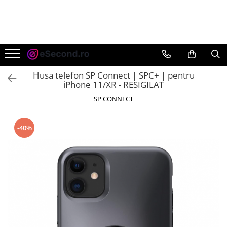
TOATE PRODUSELE
Auto Moto
Accesorii Auto
Husa telefon SP Connect | SPC+ | pentru
Anvelope & Jante
iPhone 11/XR - RESIGILAT
Covorase auto
SP CONNECT
Echipamente pentru Atelier
Electronice Auto
-40%
Intretinere & Cosmetica auto
Moto
Reparatii si echipamente auto
Trotinete electrice
Casa, Gradina & Bricolaj
Accesorii usi
Bucatarie & Servire