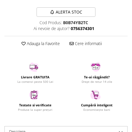
Uscatoare rufe
ALERTA STOC
Utilaje si materiale de constructii
Laptop, Tablete & Telefoane
Cod Produs:
B0B74YB2TC
Ai nevoie de ajutor?
0756374301
Accesorii tablete
Laptopuri si Accesorii
Adauga la Favorite
Cere informatii
Telefoane Mobile & accesorii
Wearable & Gadgeturi
Electrocasnice & Climatizare
Accesorii si piese masini spalat
rufe si uscatoare
Livrare GRATUITA
Te-ai răzgândit?
La comenzi peste 500 Lei
Drept de retur 14 zile
Accesorii si piese masini spalat
vase
Aparate Frigorifice
Aparate Racire Aer
Testate si verificate
Cumpără inteligent
Produse la super prețuri
Economisește bani
Aragaze si cuptoare cu microunde
Climatizare & sisteme de incalzire
Electrocasnice pentru Bucatarie
Descriere