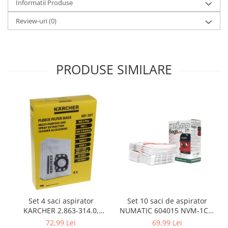
Informatii Produse
Gaming, Carti & Birotica
Review-uri
(0)
Birotica & Papetarie
Console, Jocuri & Accesorii
Ingrijire personala & Cosmetice
Accesorii aparate de ras electrice
PRODUSE SIMILARE
Accesorii aparate hair styling
Aparate & Accesorii ingrijire
personala
Aparate cosmetice
Articole Sanatate si Wellness
Consumabile sanitare
Cosmetice si produse ingrijire
personala
Igiena dentara
Jucarii, Copii & Bebe
Set 10 saci de aspirator
Set 4 saci aspirator
Camera copilului
NUMATIC 604015 NVM-1CH,
KARCHER 2.863-314.0,
Hrana bebelusi
9L
compatibil cu WD, KWD, SE
69,99 Lei
72,99 Lei