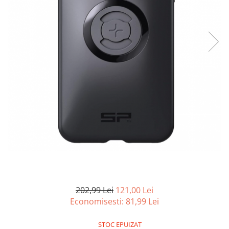
Curatenie si intretinere
Decoratiuni
Gradinarit
Hobby-uri creative
Iluminat & Electrice
Jaluzele
Kit-uri automatizari porti si usi
garaj
Mobila dormitor
Mobila gradina & terasa
Mobila Living & Dining
Organizare si depozitare
Rafturi
Sanitare
Scule electrice si unelte
202,99 Lei
121,00 Lei
Silicon, spume si solutii tehnice
Economisesti:
81,99
Lei
Sisteme Incalzire
STOC EPUIZAT
Textile si covoare