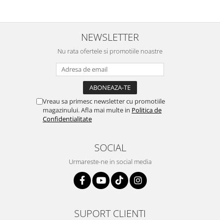
Igiena si ingrijire
Jucarii si Jocuri
Maternitate
NEWSLETTER
Petshop
Nu rata ofertele si promotiile noastre
Accesorii animale de companie
Acvaristica
Castroane si adapatori animale
Igiena animale de companie
Vreau sa primesc newsletter cu promotiile
Mobila si transport animale de
magazinului. Afla mai multe in
Politica de
Confidentialitate
companie
Zgarzi, lese si hamuri
PC, Periferice & Software
SOCIAL
Componente PC
Urmareste-ne in social media
Desktop PC & Monitoare
Imprimante, Scanere &
Consumabile
Periferice PC
SUPORT CLIENTI