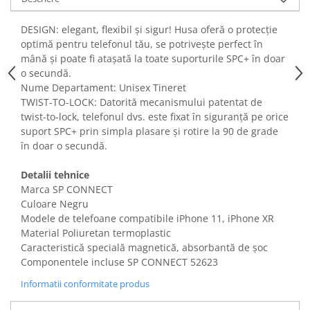
Fiare de calcat si masini de cusut
Ingrijire Locuinta
DESIGN: elegant, flexibil și sigur! Husa oferă o protecție
optimă pentru telefonul tău, se potrivește perfect în
Purificatoare de aer
mână și poate fi atașată la toate suporturile SPC+ în doar
Fashion
o secundă.
Bijuterii
Nume Departament: Unisex Tineret
TWIST-TO-LOCK: Datorită mecanismului patentat de
Ceasuri barbatesti
twist-to-lock, telefonul dvs. este fixat în siguranță pe orice
Ceasuri dama
suport SPC+ prin simpla plasare și rotire la 90 de grade
Cutii, curele si accesorii ceasuri
în doar o secundă.
Genti si accesorii barbati
Genti si accesorii femei
Detalii tehnice
Marca SP CONNECT
Imbracaminte barbati
Culoare Negru
Imbracaminte femei
Modele de telefoane compatibile iPhone 11, iPhone XR
Imbracaminte si Incaltaminte copii
Material Poliuretan termoplastic
Incaltaminte barbati
Caracteristică specială magnetică, absorbantă de șoc
Componentele incluse SP CONNECT 52623
Incaltaminte femei
Ochelari de soare
Informatii conformitate produs
Ochelari de vedere