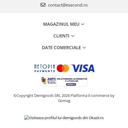
Home Cinema & Audio
contact@esecond.ro
Playere, Boxe & Casti
Telescoape & Optica
Televizoare & accesorii
MAGAZINUL MEU
Bacanie
CLIENTI
Ambalaje cadouri
DATE COMERCIALE
Cadouri
Curatenie si intretinere
©Copyright Demigoods SRL 2026
Platforma E-commerce by
Gomag