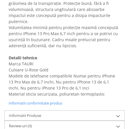
grăsimea de la transpirație. Protecție bună, fără a fi
Gaming, Carti & Birotica
voluminoasă, structura unghiulară care absoarbe
Birotica & Papetarie
impactul este concepută pentru a disipa impacturile
Console, Jocuri & Accesorii
puternice.
Ingrijire personala & Cosmetice
Volumitatea minimă pentru protecție maximă concepută
pentru iPhone 13 Pro Max 6,7 inch pentru a se potrivi cu
Accesorii aparate de ras electrice
ușurință în buzunare. Cadru moale prelucrat pentru
Accesorii aparate hair styling
aderență suficientă, dar nu lipicios.
Aparate & Accesorii ingrijire
personala
Detalii tehnice
Marca TAURI
Aparate cosmetice
Culoare U-Rose Gold
Articole Sanatate si Wellness
Modele de telefoane compatibile Numai pentru iPhone
Consumabile sanitare
13 Pro Max de 6,7 inchi, Nu pentru iPhone 13 de 6,1
Cosmetice si produse ingrijire
inchi, Nu pentru iPhone 13 Pro de 6,1 inci
personala
Material sticla securizata, poliuretan termoplastic
Igiena dentara
Informatii conformitate produs
Jucarii, Copii & Bebe
Informatii Produse
Camera copilului
Hrana bebelusi
Review-uri
(0)