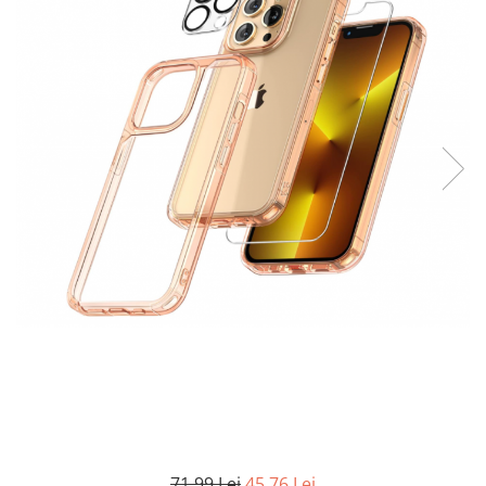
Curatenie si intretinere
Decoratiuni
Gradinarit
Hobby-uri creative
Iluminat & Electrice
Jaluzele
Kit-uri automatizari porti si usi
garaj
Mobila dormitor
Mobila gradina & terasa
Mobila Living & Dining
Organizare si depozitare
Rafturi
Sanitare
Scule electrice si unelte
Silicon, spume si solutii tehnice
Sisteme Incalzire
Textile si covoare
71,99 Lei
45,76 Lei