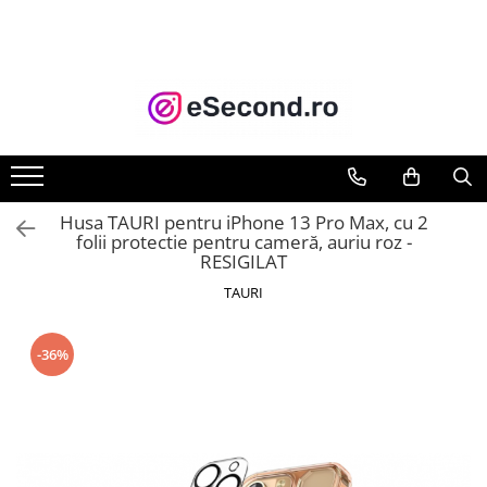
TOATE PRODUSELE
Auto Moto
Accesorii Auto
Anvelope & Jante
Covorase auto
Husa TAURI pentru iPhone 13 Pro Max, cu 2
Echipamente pentru Atelier
folii protectie pentru cameră, auriu roz -
RESIGILAT
Electronice Auto
Intretinere & Cosmetica auto
TAURI
Moto
Reparatii si echipamente auto
-36%
Trotinete electrice
Casa, Gradina & Bricolaj
Accesorii usi
Bucatarie & Servire