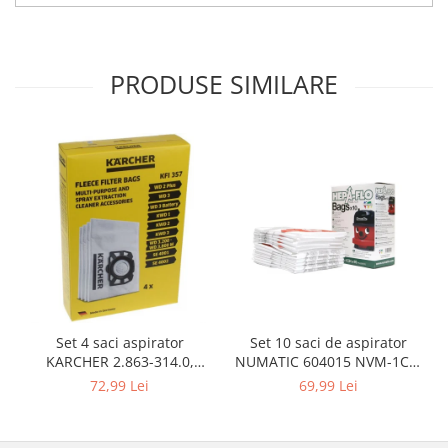
Igiena si ingrijire
Jucarii si Jocuri
Maternitate
PRODUSE SIMILARE
Petshop
Accesorii animale de companie
Acvaristica
Castroane si adapatori animale
Igiena animale de companie
Mobila si transport animale de
companie
Zgarzi, lese si hamuri
PC, Periferice & Software
Componente PC
Set 10 saci de aspirator
Set 4 saci aspirator
Desktop PC & Monitoare
NUMATIC 604015 NVM-1CH,
KARCHER 2.863-314.0,
Imprimante, Scanere &
9L
compatibil cu WD, KWD, SE
69,99 Lei
72,99 Lei
Consumabile
Periferice PC