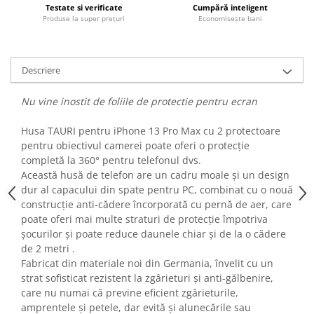
Testate si verificate
Cumpără inteligent
Fiare de calcat si masini de cusut
Produse la super prețuri
Economisește bani
Ingrijire Locuinta
Purificatoare de aer
Fashion
Descriere
Bijuterii
Nu vine inostit de foliile de protectie pentru ecran
Ceasuri barbatesti
Ceasuri dama
Husa TAURI pentru iPhone 13 Pro Max cu 2 protectoare
Cutii, curele si accesorii ceasuri
pentru obiectivul camerei poate oferi o protecție
Genti si accesorii barbati
completă la 360° pentru telefonul dvs.
Această husă de telefon are un cadru moale și un design
Genti si accesorii femei
dur al capacului din spate pentru PC, combinat cu o nouă
Imbracaminte barbati
construcție anti-cădere încorporată cu pernă de aer, care
Imbracaminte femei
poate oferi mai multe straturi de protecție împotriva
Imbracaminte si Incaltaminte copii
șocurilor și poate reduce daunele chiar și de la o cădere
de 2 metri .
Incaltaminte barbati
Fabricat din materiale noi din Germania, învelit cu un
Incaltaminte femei
strat sofisticat rezistent la zgârieturi și anti-gălbenire,
Ochelari de soare
care nu numai că previne eficient zgârieturile,
Ochelari de vedere
amprentele și petele, dar evită și alunecările sau