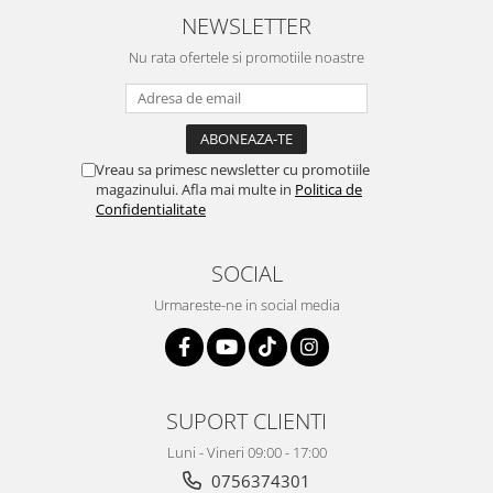
Retelistica & Supraveghere
NEWSLETTER
Servere, Componente & UPS
Nu rata ofertele si promotiile noastre
Telecomenzi garaj
Sport & Activitati in aer liber
Accesorii antrenament
Accesorii Fitness
Vreau sa primesc newsletter cu promotiile
Accesorii sportive
magazinului. Afla mai multe in
Politica de
Articole Voiaj
Confidentialitate
Camping
Ciclism
SOCIAL
Sporturi acvatice
Urmareste-ne in social media
Sporturi de interior
TV, Audio & Foto
Aparate Foto & Accesorii
Audio HI-FI & Profesionale
SUPORT CLIENTI
Camere video si sport
Luni - Vineri 09:00 - 17:00
Drone si Accesorii
0756374301