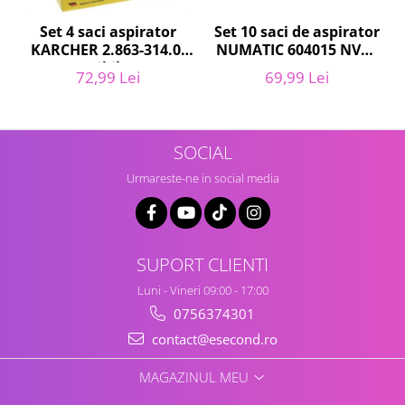
Igiena si ingrijire
Set 10 saci de aspirator
Set 4 saci aspirator
Jucarii si Jocuri
NUMATIC 604015 NVM-
KARCHER 2.863-314.0,
Maternitate
1CH, 9L
compatibil cu WD,
69,99 Lei
72,99 Lei
Petshop
KWD, SE
Accesorii animale de companie
Acvaristica
SOCIAL
Castroane si adapatori animale
Igiena animale de companie
Urmareste-ne in social media
Mobila si transport animale de
companie
Zgarzi, lese si hamuri
SUPORT CLIENTI
PC, Periferice & Software
Luni - Vineri 09:00 - 17:00
Componente PC
0756374301
Desktop PC & Monitoare
contact@esecond.ro
Imprimante, Scanere &
Consumabile
MAGAZINUL MEU
Periferice PC