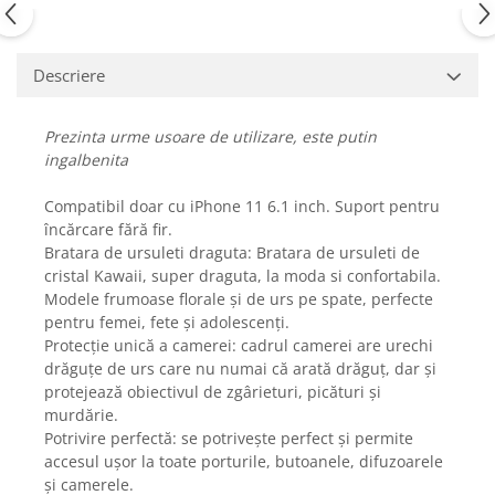
Fiare de calcat si masini de cusut
Ingrijire Locuinta
Purificatoare de aer
Descriere
Fashion
Bijuterii
Prezinta urme usoare de utilizare, este putin
ingalbenita
Ceasuri barbatesti
Ceasuri dama
Compatibil doar cu iPhone 11 6.1 inch. Suport pentru
Cutii, curele si accesorii ceasuri
încărcare fără fir.
Genti si accesorii barbati
Bratara de ursuleti draguta: Bratara de ursuleti de
cristal Kawaii, super draguta, la moda si confortabila.
Genti si accesorii femei
Modele frumoase florale și de urs pe spate, perfecte
Imbracaminte barbati
pentru femei, fete și adolescenți.
Imbracaminte femei
Protecție unică a camerei: cadrul camerei are urechi
Imbracaminte si Incaltaminte copii
drăguțe de urs care nu numai că arată drăguț, dar și
protejează obiectivul de zgârieturi, picături și
Incaltaminte barbati
murdărie.
Incaltaminte femei
Potrivire perfectă: se potrivește perfect și permite
Ochelari de soare
accesul ușor la toate porturile, butoanele, difuzoarele
Ochelari de vedere
și camerele.