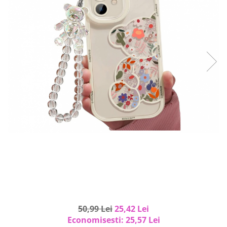
Curatenie si intretinere
Decoratiuni
Gradinarit
Hobby-uri creative
Iluminat & Electrice
Jaluzele
Kit-uri automatizari porti si usi
garaj
Mobila dormitor
Mobila gradina & terasa
Mobila Living & Dining
Organizare si depozitare
Rafturi
Sanitare
Scule electrice si unelte
Silicon, spume si solutii tehnice
50,99 Lei
25,42 Lei
Sisteme Incalzire
Economisesti:
25,57
Lei
Textile si covoare