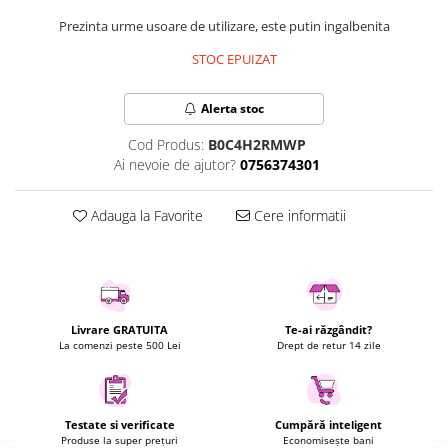
Uscatoare rufe
Prezinta urme usoare de utilizare, este putin ingalbenita
Utilaje si materiale de constructii
STOC EPUIZAT
Laptop, Tablete & Telefoane
Accesorii tablete
Alerta stoc
Laptopuri si Accesorii
Cod Produs:
B0C4H2RMWP
Telefoane Mobile & accesorii
Ai nevoie de ajutor?
0756374301
Wearable & Gadgeturi
Electrocasnice & Climatizare
Adauga la Favorite
Cere informatii
Accesorii si piese masini spalat
rufe si uscatoare
Accesorii si piese masini spalat
vase
Aparate Frigorifice
Livrare GRATUITA
Te-ai răzgândit?
La comenzi peste 500 Lei
Drept de retur 14 zile
Aparate Racire Aer
Aragaze si cuptoare cu microunde
Climatizare & sisteme de incalzire
Testate si verificate
Cumpără inteligent
Electrocasnice pentru Bucatarie
Produse la super prețuri
Economisește bani