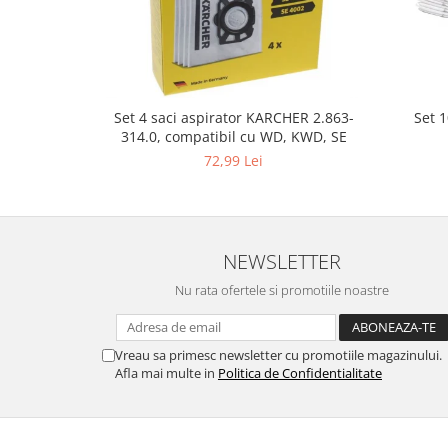
Gaming, Carti & Birotica
Birotica & Papetarie
Console, Jocuri & Accesorii
Ingrijire personala & Cosmetice
Set 
Set 4 saci aspirator KARCHER 2.863-
Accesorii aparate de ras electrice
314.0, compatibil cu WD, KWD, SE
Accesorii aparate hair styling
72,99 Lei
Aparate & Accesorii ingrijire
personala
Aparate cosmetice
Articole Sanatate si Wellness
NEWSLETTER
Consumabile sanitare
Nu rata ofertele si promotiile noastre
Cosmetice si produse ingrijire
personala
Igiena dentara
Vreau sa primesc newsletter cu promotiile magazinului.
Afla mai multe in
Politica de Confidentialitate
Jucarii, Copii & Bebe
Camera copilului
Hrana bebelusi