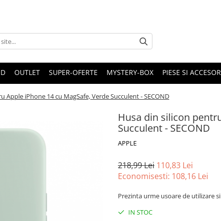
ND
OUTLET
SUPER-OFERTE
MYSTERY-BOX
PIESE SI ACCESO
ru Apple iPhone 14 cu MagSafe, Verde Succulent​​​​​ - SECOND
Husa din silicon pent
Succulent​​​​​ - SECOND
APPLE
218,99 Lei
110,83 Lei
Economisesti:
108,16
Lei
Prezinta urme usoare de utilizare si
IN STOC