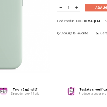
ADAUG
Cod Produs:
B0BDHM4QFM
A
Adauga la Favorite
Cere 
Te-ai răzgândit?
Testate si verific
Drept de retur 14 zile
Produse la super pre