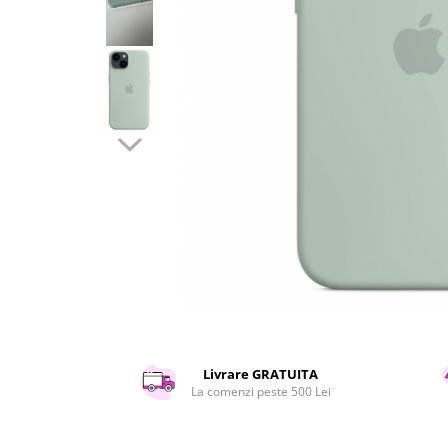
Curatenie si intretinere
Decoratiuni
Gradinarit
Hobby-uri creative
Iluminat & Electrice
Jaluzele
Kit-uri automatizari porti si usi
garaj
Mobila dormitor
Mobila gradina & terasa
Mobila Living & Dining
Organizare si depozitare
Rafturi
Sanitare
Scule electrice si unelte
Livrare GRATUITA
Silicon, spume si solutii tehnice
La comenzi peste 500 Lei
Sisteme Incalzire
Textile si covoare