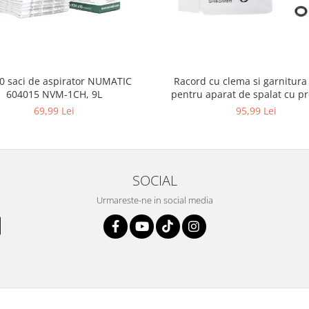
10 saci de aspirator NUMATIC
Racord cu clema si garnitura
604015 NVM-1CH, 9L
pentru aparat de spalat cu pr
KARCHER 4.064-047.0, K2, K
69,99 Lei
95,99 Lei
SOCIAL
Urmareste-ne in social media