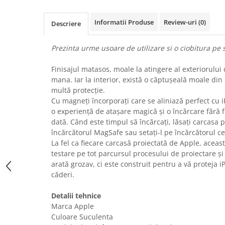
Uscatoare rufe
Informatii Produse
Review-uri
(0)
Utilaje si materiale de constructii
Descriere
Laptop, Tablete & Telefoane
Prezinta urme usoare de utilizare si o ciobitura pe 
Accesorii tablete
Laptopuri si Accesorii
Finisajul matasos, moale la atingere al exteriorului 
Telefoane Mobile & accesorii
mana. Iar la interior, există o căptușeală moale din
multă protecție.
Wearable & Gadgeturi
Cu magneți încorporați care se aliniază perfect cu 
Electrocasnice & Climatizare
o experiență de atașare magică și o încărcare fără f
Accesorii si piese masini spalat
dată. Când este timpul să încărcați, lăsați carcasa pe
rufe si uscatoare
încărcătorul MagSafe sau setați-l pe încărcătorul cer
La fel ca fiecare carcasă proiectată de Apple, aceas
Accesorii si piese masini spalat
vase
testare pe tot parcursul procesului de proiectare și
arată grozav, ci este construit pentru a vă proteja i
Aparate Frigorifice
căderi.
Aparate Racire Aer
Aragaze si cuptoare cu microunde
Detalii tehnice
Climatizare & sisteme de incalzire
Marca Apple
Culoare Suculenta
Electrocasnice pentru Bucatarie