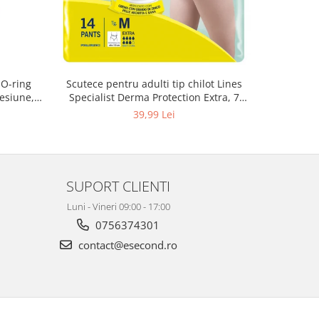
 O-ring
Scutece pentru adulti tip chilot Lines
Set 20 t
esiune,
Specialist Derma Protection Extra, 7
XS300010
3, K4
picaturi, marimea M, 14 bucati
39,99 Lei
SUPORT CLIENTI
Luni - Vineri 09:00 - 17:00
0756374301
contact@esecond.ro