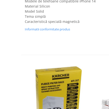
Modele de telefoane compatibile iPhone 14
Fiare de calcat si masini de cusut
Material Silicon
Ingrijire Locuinta
Model Solid
Purificatoare de aer
Tema simplă
Caracteristică specială magnetică
Fashion
Informatii conformitate produs
Bijuterii
Ceasuri barbatesti
Ceasuri dama
Cutii, curele si accesorii ceasuri
Genti si accesorii barbati
Genti si accesorii femei
Imbracaminte barbati
Imbracaminte femei
Imbracaminte si Incaltaminte copii
Incaltaminte barbati
Incaltaminte femei
Ochelari de soare
Ochelari de vedere