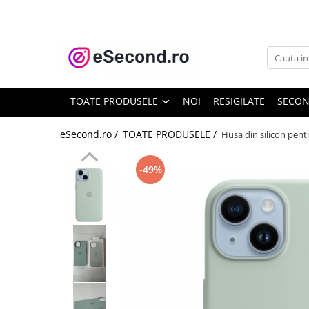
TOATE PRODUSELE
Auto Moto
Accesorii Auto
TOATE PRODUSELE
NOI
RESIGILATE
SECO
Anvelope & Jante
Covorase auto
eSecond.ro /
TOATE PRODUSELE /
Husa din silicon pent
Echipamente pentru Atelier
Electronice Auto
-49%
Intretinere & Cosmetica auto
Moto
Reparatii si echipamente auto
Trotinete electrice
Casa, Gradina & Bricolaj
Accesorii usi
Bucatarie & Servire