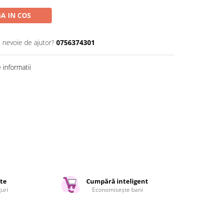
A IN COS
i nevoie de ajutor?
0756374301
informatii
ate
Cumpără inteligent
țuri
Economisește bani