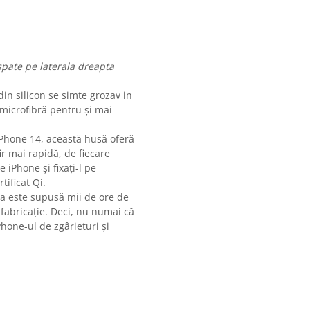
spate pe laterala dreapta
din silicon se simte grozav in
 microfibră pentru și mai
iPhone 14, această husă oferă
ir mai rapidă, de fiecare
 iPhone și fixați-l pe
tificat Qi.
ta este supusă mii de ore de
 fabricație. Deci, nu numai că
Phone-ul de zgârieturi și