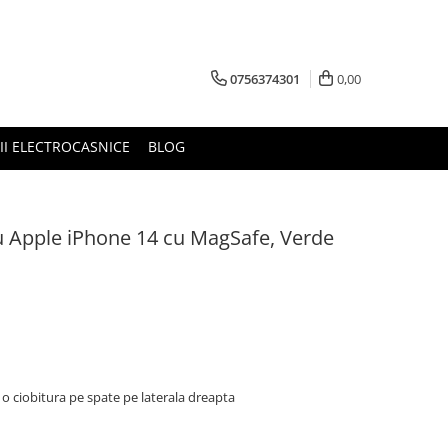
0756374301
0,00
RII ELECTROCASNICE
BLOG
ru Apple iPhone 14 cu MagSafe, Verde
 o ciobitura pe spate pe laterala dreapta