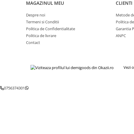
MAGAZINUL MEU
CLIENTI
Igiena si ingrijire
Jucarii si Jocuri
Despre noi
Metode de
Maternitate
Termeni si Conditii
Politica d
Petshop
Politica de Confidentialitate
Garantia 
Accesorii animale de companie
Politica de livrare
ANPC
Contact
Acvaristica
Castroane si adapatori animale
Igiena animale de companie
Mobila si transport animale de
Vezi o
companie
Zgarzi, lese si hamuri
PC, Periferice & Software
0756374301
Componente PC
Desktop PC & Monitoare
Imprimante, Scanere &
Consumabile
Periferice PC