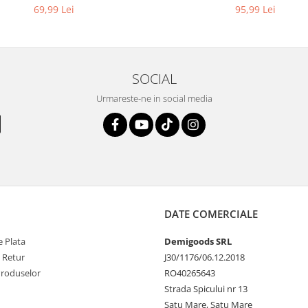
KARCHER 4.064-047.0, K2, K
69,99 Lei
95,99 Lei
SOCIAL
Urmareste-ne in social media
DATE COMERCIALE
 Plata
Demigoods SRL
e Retur
J30/1176/06.12.2018
Produselor
RO40265643
Strada Spicului nr 13
Satu Mare, Satu Mare