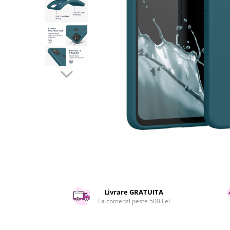
Curatenie si intretinere
Decoratiuni
Gradinarit
Hobby-uri creative
Iluminat & Electrice
Jaluzele
Kit-uri automatizari porti si usi
garaj
Mobila dormitor
Mobila gradina & terasa
Mobila Living & Dining
Organizare si depozitare
Rafturi
Sanitare
Scule electrice si unelte
Livrare GRATUITA
Silicon, spume si solutii tehnice
La comenzi peste 500 Lei
Sisteme Incalzire
Textile si covoare