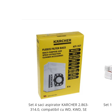
Fiare de calcat si masini de cusut
Ingrijire Locuinta
Purificatoare de aer
Fashion
Bijuterii
Ceasuri barbatesti
Ceasuri dama
Cutii, curele si accesorii ceasuri
Genti si accesorii barbati
Genti si accesorii femei
Imbracaminte barbati
Imbracaminte femei
Imbracaminte si Incaltaminte copii
Incaltaminte barbati
Incaltaminte femei
Ochelari de soare
Set 
Set 4 saci aspirator KARCHER 2.863-
Ochelari de vedere
314.0, compatibil cu WD, KWD, SE