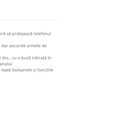
ibră vă protejează telefonul
re, dar ascunde urmele de
 dvs., cu o buză ridicată în
ranului
toate butoanele și funcțiile