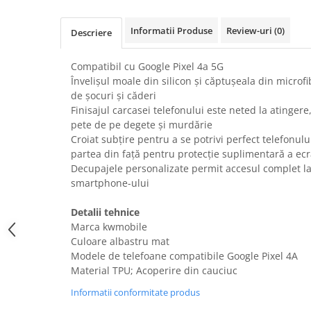
Uscatoare rufe
Informatii Produse
Review-uri
(0)
Utilaje si materiale de constructii
Descriere
Laptop, Tablete & Telefoane
Compatibil cu Google Pixel 4a 5G
Accesorii tablete
Învelișul moale din silicon și căptușeala din microf
Laptopuri si Accesorii
de șocuri și căderi
Telefoane Mobile & accesorii
Finisajul carcasei telefonului este neted la atinge
pete de pe degete și murdărie
Wearable & Gadgeturi
Croiat subțire pentru a se potrivi perfect telefonului
Electrocasnice & Climatizare
partea din față pentru protecție suplimentară a ec
Accesorii si piese masini spalat
Decupajele personalizate permit accesul complet la 
rufe si uscatoare
smartphone-ului
Accesorii si piese masini spalat
vase
Detalii tehnice
Marca kwmobile
Aparate Frigorifice
Culoare albastru mat
Aparate Racire Aer
Modele de telefoane compatibile Google Pixel 4A
Aragaze si cuptoare cu microunde
Material TPU; Acoperire din cauciuc
Climatizare & sisteme de incalzire
Informatii conformitate produs
Electrocasnice pentru Bucatarie