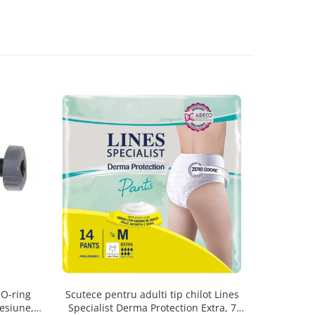
 O-ring
Scutece pentru adulti tip chilot Lines
Set 20 t
esiune,
Specialist Derma Protection Extra, 7
XS300010