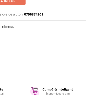
A IN COS
evoie de ajutor?
0756374301
informatii
ate
Cumpără inteligent
țuri
Economisește bani