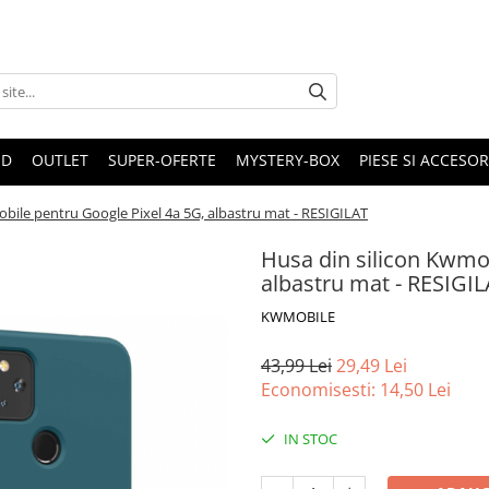
ND
OUTLET
SUPER-OFERTE
MYSTERY-BOX
PIESE SI ACCESO
bile pentru Google Pixel 4a 5G, albastru mat - RESIGILAT
Husa din silicon Kwmob
albastru mat - RESIGI
KWMOBILE
43,99 Lei
29,49 Lei
Economisesti:
14,50
Lei
IN STOC