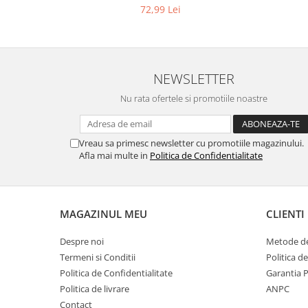
Gaming, Carti & Birotica
72,99 Lei
Birotica & Papetarie
Console, Jocuri & Accesorii
Ingrijire personala & Cosmetice
NEWSLETTER
Accesorii aparate de ras electrice
Nu rata ofertele si promotiile noastre
Accesorii aparate hair styling
Aparate & Accesorii ingrijire
personala
Vreau sa primesc newsletter cu promotiile magazinului.
Aparate cosmetice
Afla mai multe in
Politica de Confidentialitate
Articole Sanatate si Wellness
Consumabile sanitare
Cosmetice si produse ingrijire
MAGAZINUL MEU
CLIENTI
personala
Igiena dentara
Despre noi
Metode de
Termeni si Conditii
Politica d
Jucarii, Copii & Bebe
Politica de Confidentialitate
Garantia 
Camera copilului
Politica de livrare
ANPC
Hrana bebelusi
Contact