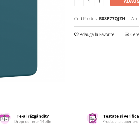
ADAUG
Cod Produs:
B08P77QJZH
Ai n
Adauga la Favorite
Cere 
Te-ai răzgândit?
Testate si verific
Drept de retur 14 zile
Produse la super pre