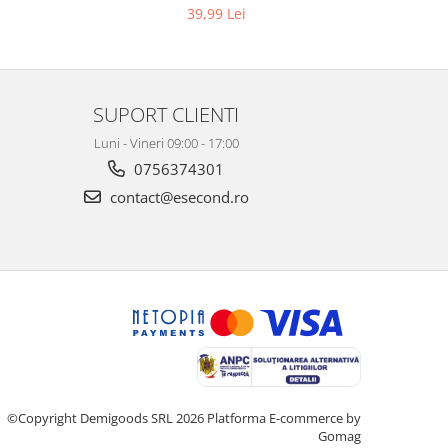
3, K4
picaturi, marimea M, 14 bucati
39,99 Lei
SUPORT CLIENTI
Luni - Vineri 09:00 - 17:00
0756374301
contact@esecond.ro
©Copyright Demigoods SRL 2026
Platforma E-commerce by
Gomag