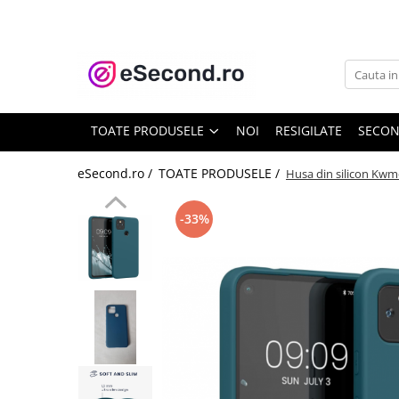
TOATE PRODUSELE
Auto Moto
Accesorii Auto
TOATE PRODUSELE
NOI
RESIGILATE
SECO
Anvelope & Jante
Covorase auto
eSecond.ro /
TOATE PRODUSELE /
Husa din silicon Kwmo
Echipamente pentru Atelier
Electronice Auto
-33%
Intretinere & Cosmetica auto
Moto
Reparatii si echipamente auto
Trotinete electrice
Casa, Gradina & Bricolaj
Accesorii usi
Bucatarie & Servire