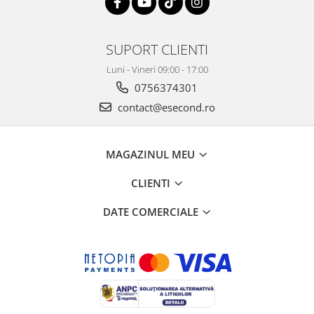
Retelistica & Supraveghere
Servere, Componente & UPS
Telecomenzi garaj
SUPORT CLIENTI
Sport & Activitati in aer liber
Luni - Vineri 09:00 - 17:00
Accesorii antrenament
0756374301
Accesorii Fitness
contact@esecond.ro
Accesorii sportive
Articole Voiaj
Camping
MAGAZINUL MEU
Ciclism
CLIENTI
Sporturi acvatice
Sporturi de interior
DATE COMERCIALE
TV, Audio & Foto
Aparate Foto & Accesorii
Audio HI-FI & Profesionale
Camere video si sport
Drone si Accesorii