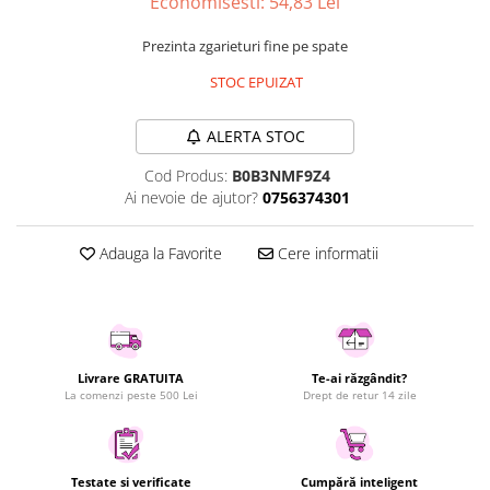
Economisesti:
54,83
Lei
Uscatoare rufe
Prezinta zgarieturi fine pe spate
Utilaje si materiale de constructii
Laptop, Tablete & Telefoane
STOC EPUIZAT
Accesorii tablete
ALERTA STOC
Laptopuri si Accesorii
Telefoane Mobile & accesorii
Cod Produs:
B0B3NMF9Z4
Ai nevoie de ajutor?
0756374301
Wearable & Gadgeturi
Electrocasnice & Climatizare
Adauga la Favorite
Cere informatii
Accesorii si piese masini spalat
rufe si uscatoare
Accesorii si piese masini spalat
vase
Aparate Frigorifice
Livrare GRATUITA
Te-ai răzgândit?
Aparate Racire Aer
La comenzi peste 500 Lei
Drept de retur 14 zile
Aragaze si cuptoare cu microunde
Climatizare & sisteme de incalzire
Electrocasnice pentru Bucatarie
Testate si verificate
Cumpără inteligent