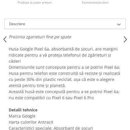
Produse la super prețuri
Economisește bani
Fiare de calcat si masini de cusut
Ingrijire Locuinta
Purificatoare de aer
Descriere
Fashion
Bijuterii
Prezinta zgarieturi fine pe spate
Ceasuri barbatesti
Husa Google Pixel 6a, absorbantă de șocuri, are margini
Ceasuri dama
ridicate pentru a vă proteja telefonul de zgârieturi și
Cutii, curele si accesorii ceasuri
căderi
Genti si accesorii barbati
Dimensiunile sunt concepute pentru a se potrivi Pixel 6a;
Genti si accesorii femei
Husa pentru telefon este construită să reziste și realizată
cu peste 30% din plastic reciclat, așa că este o alegere
Imbracaminte barbati
atentă pentru tine și planetă.
Imbracaminte femei
Această husă este concepută pentru a se potrivi Pixel 6a;
Imbracaminte si Incaltaminte copii
nu este compatibil cu Pixel 6 sau Pixel 6 Pro
Incaltaminte barbati
Detalii tehnice
Incaltaminte femei
Marca Google
Ochelari de soare
Harta culorilor Antracit
Ochelari de vedere
Caracteristici speciale: Absorbant de șocuri