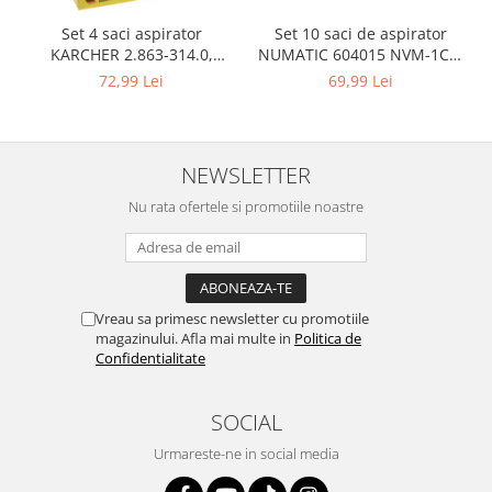
Igiena si ingrijire
Set 10 saci de aspirator
Set 4 saci aspirator
Jucarii si Jocuri
NUMATIC 604015 NVM-1CH,
KARCHER 2.863-314.0,
Maternitate
9L
compatibil cu WD, KWD, SE
69,99 Lei
72,99 Lei
Petshop
Accesorii animale de companie
Acvaristica
NEWSLETTER
Castroane si adapatori animale
Nu rata ofertele si promotiile noastre
Igiena animale de companie
Mobila si transport animale de
companie
Zgarzi, lese si hamuri
Vreau sa primesc newsletter cu promotiile
PC, Periferice & Software
magazinului. Afla mai multe in
Politica de
Componente PC
Confidentialitate
Desktop PC & Monitoare
Imprimante, Scanere &
SOCIAL
Consumabile
Urmareste-ne in social media
Periferice PC