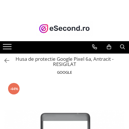
TOATE PRODUSELE
Auto Moto
Accesorii Auto
Anvelope & Jante
Covorase auto
Husa de protectie Google Pixel 6a, Antracit -
Echipamente pentru Atelier
RESIGILAT
Electronice Auto
GOOGLE
Intretinere & Cosmetica auto
Moto
-44%
Reparatii si echipamente auto
Trotinete electrice
Casa, Gradina & Bricolaj
Accesorii usi
Bucatarie & Servire