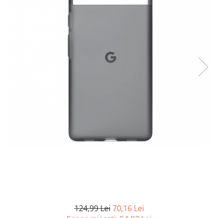
Curatenie si intretinere
Decoratiuni
Gradinarit
Hobby-uri creative
Iluminat & Electrice
Jaluzele
Kit-uri automatizari porti si usi
garaj
Mobila dormitor
Mobila gradina & terasa
Mobila Living & Dining
Organizare si depozitare
Rafturi
Sanitare
Scule electrice si unelte
Silicon, spume si solutii tehnice
Sisteme Incalzire
124,99 Lei
70,16 Lei
Textile si covoare