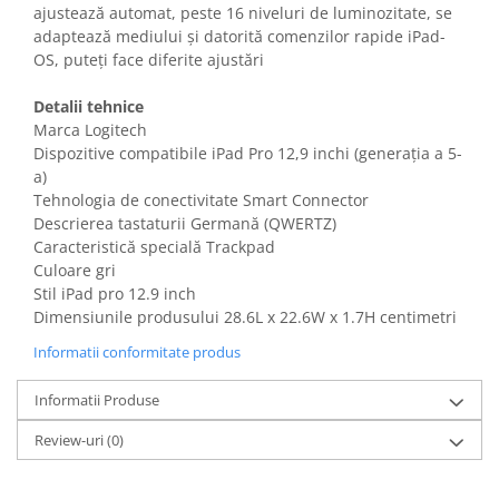
ajustează automat, peste 16 niveluri de luminozitate, se
Gaming, Carti & Birotica
adaptează mediului și datorită comenzilor rapide iPad-
Birotica & Papetarie
OS, puteți face diferite ajustări
Console, Jocuri & Accesorii
Ingrijire personala & Cosmetice
Detalii tehnice
Marca Logitech
Accesorii aparate de ras electrice
Dispozitive compatibile iPad Pro 12,9 inchi (generația a 5-
Accesorii aparate hair styling
a)
Aparate & Accesorii ingrijire
Tehnologia de conectivitate Smart Connector
personala
Descrierea tastaturii Germană (QWERTZ)
Caracteristică specială Trackpad
Aparate cosmetice
Culoare gri
Articole Sanatate si Wellness
Stil iPad pro 12.9 inch
Consumabile sanitare
Dimensiunile produsului 28.6L x 22.6W x 1.7H centimetri
Cosmetice si produse ingrijire
Informatii conformitate produs
personala
Igiena dentara
Informatii Produse
Jucarii, Copii & Bebe
Review-uri
(0)
Camera copilului
Hrana bebelusi