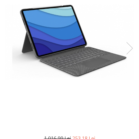
Curatenie si intretinere
Decoratiuni
Gradinarit
Hobby-uri creative
Iluminat & Electrice
Jaluzele
Kit-uri automatizari porti si usi
garaj
Mobila dormitor
Mobila gradina & terasa
Mobila Living & Dining
Organizare si depozitare
Rafturi
Sanitare
Scule electrice si unelte
Silicon, spume si solutii tehnice
Sisteme Incalzire
Textile si covoare
1.016,99 Lei
253,18 Lei