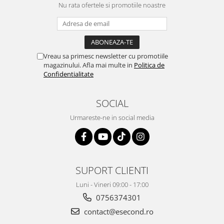
Retelistica & Supraveghere
Nu rata ofertele si promotiile noastre
Servere, Componente & UPS
Telecomenzi garaj
Sport & Activitati in aer liber
Accesorii antrenament
Vreau sa primesc newsletter cu promotiile
magazinului. Afla mai multe in
Politica de
Accesorii Fitness
Confidentialitate
Accesorii sportive
Articole Voiaj
SOCIAL
Camping
Urmareste-ne in social media
Ciclism
Sporturi acvatice
Sporturi de interior
TV, Audio & Foto
SUPORT CLIENTI
Aparate Foto & Accesorii
Luni - Vineri 09:00 - 17:00
Audio HI-FI & Profesionale
0756374301
Camere video si sport
contact@esecond.ro
Drone si Accesorii