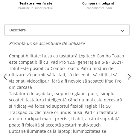
Testate si verificate
Cumpără inteligent
Fiare de calcat si masini de cusut
Produse la super prețuri
Economisește bani
Ingrijire Locuinta
Purificatoare de aer
Fashion
Descriere
Bijuterii
Prezinta urme accentuate de utilizare
Ceasuri barbatesti
Ceasuri dama
Compatibilitate: husa cu tastatură Logitech Combo Touch
Cutii, curele si accesorii ceasuri
este compatibilă cu iPad Pro 12.9 (generația a 5-a - 2021)
Genti si accesorii barbati
Totul este posibil cu Combo Touch: Patru moduri de
utilizare vă permit să tastați, să desenați, să citiți și să
Genti si accesorii femei
vizionați videoclipuri fără a fi nevoie să scoateți iPad Pro
Imbracaminte barbati
din carcasă
Imbracaminte femei
Tastatură detașabilă și suport reglabil: pur și simplu
Imbracaminte si Incaltaminte copii
scoateți tastatura inteligentă când nu mai este necesară
și ridicați-vă folosind suportul flexibil reglabil la 50°
Incaltaminte barbati
Trackpad cu clic mare oriunde: husa iPad cu tastatură
Incaltaminte femei
are un trackpad mare, precis și fiabil, a cărui suprafață
Ochelari de soare
poate fi folosită și acceptă gesturi multi-touch
Ochelari de vedere
Butoane iluminate ca la laptop: luminozitatea se