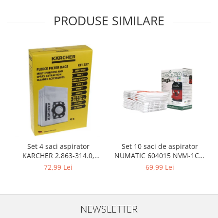
Igiena si ingrijire
PRODUSE SIMILARE
Jucarii si Jocuri
Maternitate
Petshop
Accesorii animale de companie
Acvaristica
Castroane si adapatori animale
Igiena animale de companie
Mobila si transport animale de
companie
Zgarzi, lese si hamuri
PC, Periferice & Software
Set 10 saci de aspirator
Set 4 saci aspirator
NUMATIC 604015 NVM-1CH,
KARCHER 2.863-314.0,
Componente PC
9L
compatibil cu WD, KWD, SE
69,99 Lei
72,99 Lei
Desktop PC & Monitoare
Imprimante, Scanere &
Consumabile
Periferice PC
NEWSLETTER