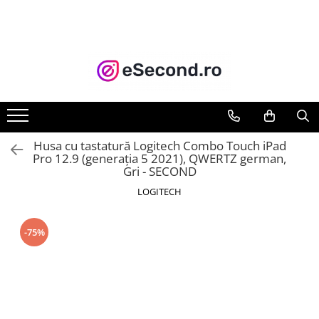
TOATE PRODUSELE
Auto Moto
Accesorii Auto
Anvelope & Jante
Covorase auto
Husa cu tastatură Logitech Combo Touch iPad
Echipamente pentru Atelier
Pro 12.9 (generația 5 2021), QWERTZ german,
Gri - SECOND
Electronice Auto
Intretinere & Cosmetica auto
LOGITECH
Moto
Reparatii si echipamente auto
-75%
Trotinete electrice
Casa, Gradina & Bricolaj
Accesorii usi
Bucatarie & Servire