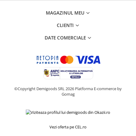
Home Cinema & Audio
Playere, Boxe & Casti
MAGAZINUL MEU
Telescoape & Optica
CLIENTI
Televizoare & accesorii
Bacanie
DATE COMERCIALE
Ambalaje cadouri
Cadouri
Curatenie si intretinere
©Copyright Demigoods SRL 2026
Platforma E-commerce by
Gomag
Vezi oferta pe CEL.ro