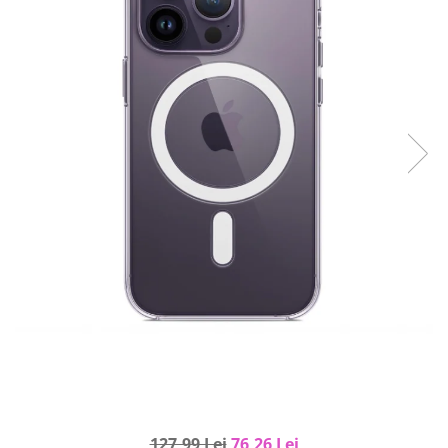
Curatenie si intretinere
Decoratiuni
Gradinarit
Hobby-uri creative
Iluminat & Electrice
Jaluzele
Kit-uri automatizari porti si usi
garaj
Mobila dormitor
Mobila gradina & terasa
Mobila Living & Dining
Organizare si depozitare
Rafturi
Sanitare
Scule electrice si unelte
Silicon, spume si solutii tehnice
Sisteme Incalzire
127,99 Lei
76,26 Lei
Textile si covoare