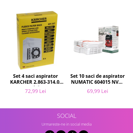
Igiena si ingrijire
Jucarii si Jocuri
Maternitate
Petshop
Accesorii animale de companie
Acvaristica
Castroane si adapatori animale
Igiena animale de companie
Mobila si transport animale de
companie
Set 10 saci de aspirator
Set 4 saci aspirator
Zgarzi, lese si hamuri
NUMATIC 604015 NVM-
KARCHER 2.863-314.0,
1CH, 9L
PC, Periferice & Software
compatibil cu WD,
69,99 Lei
72,99 Lei
KWD, SE
Componente PC
Desktop PC & Monitoare
Imprimante, Scanere &
SOCIAL
Consumabile
Urmareste-ne in social media
Periferice PC