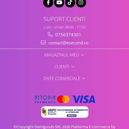
Retelistica & Supraveghere
Servere, Componente & UPS
Telecomenzi garaj
SUPORT CLIENTI
Sport & Activitati in aer liber
Luni - Vineri 09:00 - 17:00
Accesorii antrenament
0756374301
Accesorii Fitness
contact@esecond.ro
Accesorii sportive
Articole Voiaj
MAGAZINUL MEU
Camping
CLIENTI
Ciclism
Sporturi acvatice
DATE COMERCIALE
Sporturi de interior
TV, Audio & Foto
Aparate Foto & Accesorii
Audio HI-FI & Profesionale
Camere video si sport
Drone si Accesorii
©Copyright Demigoods SRL 2026
Platforma E-commerce by