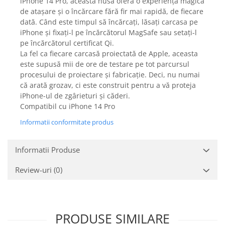
iPhone 14 Pro, această husă oferă o experiență magică
Gaming, Carti & Birotica
de atașare și o încărcare fără fir mai rapidă, de fiecare
Birotica & Papetarie
dată. Când este timpul să încărcați, lăsați carcasa pe
iPhone și fixați-l pe încărcătorul MagSafe sau setați-l
Console, Jocuri & Accesorii
pe încărcătorul certificat Qi.
Ingrijire personala & Cosmetice
La fel ca fiecare carcasă proiectată de Apple, aceasta
Accesorii aparate de ras electrice
este supusă mii de ore de testare pe tot parcursul
procesului de proiectare și fabricație. Deci, nu numai
Accesorii aparate hair styling
că arată grozav, ci este construit pentru a vă proteja
Aparate & Accesorii ingrijire
iPhone-ul de zgârieturi și căderi.
personala
Compatibil cu iPhone 14 Pro
Aparate cosmetice
Informatii conformitate produs
Articole Sanatate si Wellness
Consumabile sanitare
Informatii Produse
Cosmetice si produse ingrijire
personala
Review-uri
(0)
Igiena dentara
Jucarii, Copii & Bebe
Camera copilului
PRODUSE SIMILARE
Hrana bebelusi