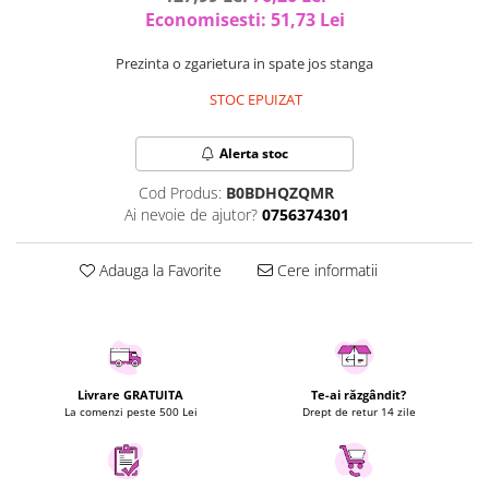
Economisesti:
51,73
Lei
Uscatoare rufe
Utilaje si materiale de constructii
Prezinta o zgarietura in spate jos stanga
Laptop, Tablete & Telefoane
STOC EPUIZAT
Accesorii tablete
Laptopuri si Accesorii
Alerta stoc
Telefoane Mobile & accesorii
Cod Produs:
B0BDHQZQMR
Wearable & Gadgeturi
Ai nevoie de ajutor?
0756374301
Electrocasnice & Climatizare
Accesorii si piese masini spalat
Adauga la Favorite
Cere informatii
rufe si uscatoare
Accesorii si piese masini spalat
vase
Aparate Frigorifice
Aparate Racire Aer
Livrare GRATUITA
Te-ai răzgândit?
La comenzi peste 500 Lei
Drept de retur 14 zile
Aragaze si cuptoare cu microunde
Climatizare & sisteme de incalzire
Electrocasnice pentru Bucatarie