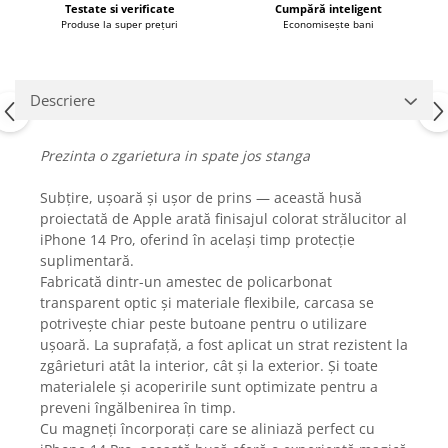
Testate si verificate
Cumpără inteligent
Fiare de calcat si masini de cusut
Produse la super prețuri
Economisește bani
Ingrijire Locuinta
Purificatoare de aer
Fashion
Descriere
Bijuterii
Ceasuri barbatesti
Prezinta o zgarietura in spate jos stanga
Ceasuri dama
Subțire, ușoară și ușor de prins — această husă
Cutii, curele si accesorii ceasuri
proiectată de Apple arată finisajul colorat strălucitor al
Genti si accesorii barbati
iPhone 14 Pro, oferind în același timp protecție
Genti si accesorii femei
suplimentară.
Imbracaminte barbati
Fabricată dintr-un amestec de policarbonat
transparent optic și materiale flexibile, carcasa se
Imbracaminte femei
potrivește chiar peste butoane pentru o utilizare
Imbracaminte si Incaltaminte copii
ușoară. La suprafață, a fost aplicat un strat rezistent la
Incaltaminte barbati
zgârieturi atât la interior, cât și la exterior. Și toate
Incaltaminte femei
materialele și acoperirile sunt optimizate pentru a
preveni îngălbenirea în timp.
Ochelari de soare
Cu magneți încorporați care se aliniază perfect cu
Ochelari de vedere