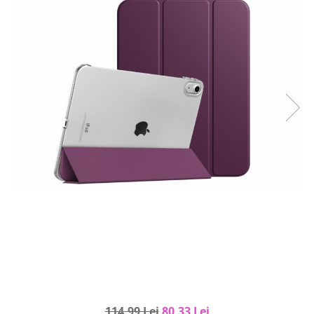
Curatenie si intretinere
Decoratiuni
Gradinarit
Hobby-uri creative
Iluminat & Electrice
Jaluzele
Kit-uri automatizari porti si usi
garaj
Mobila dormitor
Mobila gradina & terasa
Mobila Living & Dining
Organizare si depozitare
Rafturi
Sanitare
Scule electrice si unelte
Silicon, spume si solutii tehnice
Sisteme Incalzire
114,99 Lei
80,33 Lei
Textile si covoare