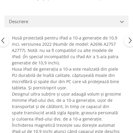
Fiare de calcat si masini de cusut
Ingrijire Locuinta
Purificatoare de aer
Descriere
Fashion
Bijuterii
Husă proiectată pentru iPad a 10-a generație de 10,9
Ceasuri barbatesti
inci, versiunea 2022 (Număr de model: A2696 A2757
A2777). Notă: nu va fi compatibil cu alte modele de
Ceasuri dama
iPad. (În special incompatibil cu iPad Air a 5-a/a patra
Cutii, curele si accesorii ceasuri
generație de 10,9 inchi).
Genti si accesorii barbati
Husa iPad de generația a 10-a este realizată din piele
Genti si accesorii femei
PU durabilă de înaltă calitate, căptușeală moale din
microfibră și spate dur din PC care vă protejează bine
Imbracaminte barbati
tableta. Și pornit/oprit ușor.
Imbracaminte femei
Designul ultra subțire și ușor adaugă volum și grosime
Imbracaminte si Incaltaminte copii
minime iPad-ului dvs. de a 10-a generație, ușor de
Incaltaminte barbati
transportat și de călătorit, în timp ce capacul din
spate translucid arată sigla Apple, gravura personală
Incaltaminte femei
și culoarea iPad-ului dvs. de a 10-a generație.
Ochelari de soare
Închiderea magnetică trezește sau dorește automat
Ochelari de vedere
iPad-ul de 10,9 inchi atunci când capacul este deschis