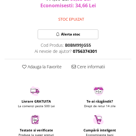
Economisesti:
34,66
Lei
Uscatoare rufe
Utilaje si materiale de constructii
STOC EPUIZAT
Laptop, Tablete & Telefoane
Accesorii tablete
Alerta stoc
Laptopuri si Accesorii
Cod Produs:
B0BM99JG55
Telefoane Mobile & accesorii
Ai nevoie de ajutor?
0756374301
Wearable & Gadgeturi
Electrocasnice & Climatizare
Adauga la Favorite
Cere informatii
Accesorii si piese masini spalat
rufe si uscatoare
Accesorii si piese masini spalat
vase
Aparate Frigorifice
Livrare GRATUITA
Te-ai răzgândit?
La comenzi peste 500 Lei
Drept de retur 14 zile
Aparate Racire Aer
Aragaze si cuptoare cu microunde
Climatizare & sisteme de incalzire
Testate si verificate
Cumpără inteligent
Electrocasnice pentru Bucatarie
Produse la super prețuri
Economisește bani