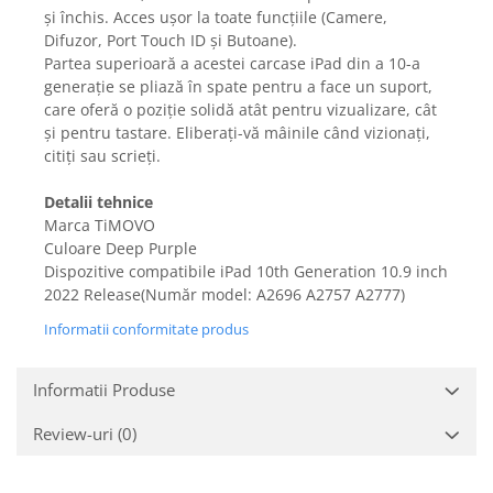
Gaming, Carti & Birotica
și închis. Acces ușor la toate funcțiile (Camere,
Difuzor, Port Touch ID și Butoane).
Birotica & Papetarie
Partea superioară a acestei carcase iPad din a 10-a
Console, Jocuri & Accesorii
generație se pliază în spate pentru a face un suport,
Ingrijire personala & Cosmetice
care oferă o poziție solidă atât pentru vizualizare, cât
și pentru tastare. Eliberați-vă mâinile când vizionați,
Accesorii aparate de ras electrice
citiți sau scrieți.
Accesorii aparate hair styling
Aparate & Accesorii ingrijire
Detalii tehnice
personala
Marca TiMOVO
Aparate cosmetice
Culoare Deep Purple
Dispozitive compatibile iPad 10th Generation 10.9 inch
Articole Sanatate si Wellness
2022 Release(Număr model: A2696 A2757 A2777)
Consumabile sanitare
Informatii conformitate produs
Cosmetice si produse ingrijire
personala
Igiena dentara
Informatii Produse
Jucarii, Copii & Bebe
Review-uri
(0)
Camera copilului
Hrana bebelusi