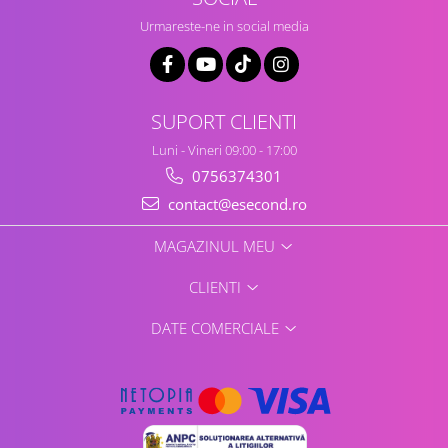
Retelistica & Supraveghere
Urmareste-ne in social media
Servere, Componente & UPS
Telecomenzi garaj
Sport & Activitati in aer liber
Accesorii antrenament
SUPORT CLIENTI
Accesorii Fitness
Luni - Vineri 09:00 - 17:00
Accesorii sportive
0756374301
Articole Voiaj
contact@esecond.ro
Camping
Ciclism
MAGAZINUL MEU
Sporturi acvatice
CLIENTI
Sporturi de interior
TV, Audio & Foto
DATE COMERCIALE
Aparate Foto & Accesorii
Audio HI-FI & Profesionale
Camere video si sport
Drone si Accesorii