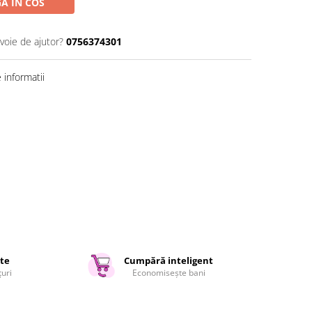
A IN COS
voie de ajutor?
0756374301
informatii
ate
Cumpără inteligent
țuri
Economisește bani