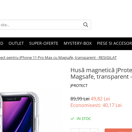
ND
OUTLET
SUPER-OFERTE
MYSTERY-BOX
PIESE SI ACCESO
ect pentru iPhone 11 Pro Max cu Magsafe, transparent - RESIGILAT
Husă magnetică JProte
Magsafe, transparent 
JPROTECT
89,99 Lei
49,82 Lei
Economisesti:
40,17
Lei
IN STOC