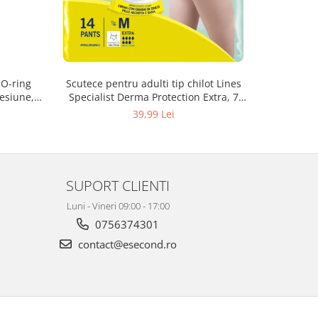
 O-ring
Scutece pentru adulti tip chilot Lines
Set antic
esiune,
Specialist Derma Protection Extra, 7
spa
3, K4
picaturi, marimea M, 14 bucati
48
39,99 Lei
SUPORT CLIENTI
Luni - Vineri 09:00 - 17:00
0756374301
contact@esecond.ro