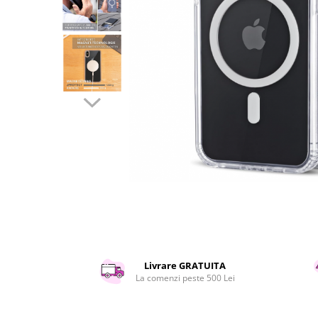
Curatenie si intretinere
Decoratiuni
Gradinarit
Hobby-uri creative
Iluminat & Electrice
Jaluzele
Kit-uri automatizari porti si usi
garaj
Mobila dormitor
Mobila gradina & terasa
Mobila Living & Dining
Organizare si depozitare
Rafturi
Sanitare
Scule electrice si unelte
Livrare GRATUITA
Silicon, spume si solutii tehnice
La comenzi peste 500 Lei
Sisteme Incalzire
Textile si covoare