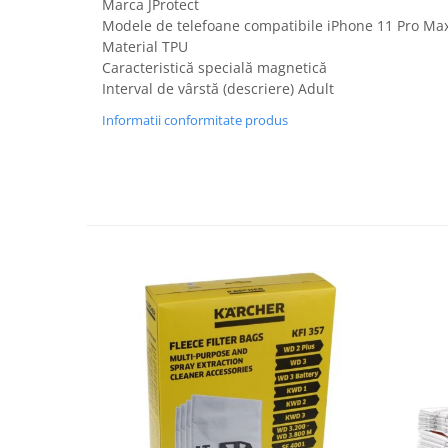
Marca JProtect
Fiare de calcat si masini de cusut
Modele de telefoane compatibile iPhone 11 Pro Ma
Ingrijire Locuinta
Material TPU
Purificatoare de aer
Caracteristică specială magnetică
Interval de vârstă (descriere) Adult
Fashion
Informatii conformitate produs
Bijuterii
Ceasuri barbatesti
Ceasuri dama
Cutii, curele si accesorii ceasuri
Genti si accesorii barbati
Genti si accesorii femei
Imbracaminte barbati
Imbracaminte femei
Imbracaminte si Incaltaminte copii
Incaltaminte barbati
Incaltaminte femei
Ochelari de soare
Ochelari de vedere