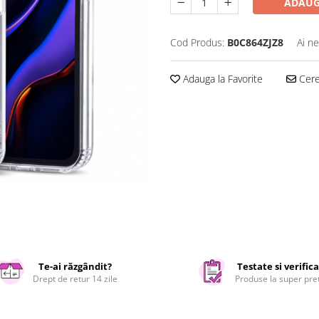
ADAUG
Cod Produs:
B0C864ZJZ8
Ai ne
Adauga la Favorite
Cere 
Te-ai răzgândit?
Testate si verific
Drept de retur 14 zile
Produse la super pre