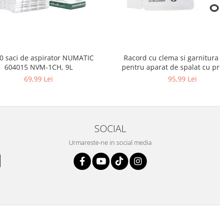
10 saci de aspirator NUMATIC
Racord cu clema si garnitura
604015 NVM-1CH, 9L
pentru aparat de spalat cu pr
KARCHER 4.064-047.0, K2, K
69,99 Lei
95,99 Lei
SOCIAL
Urmareste-ne in social media