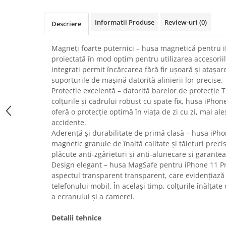
Uscatoare rufe
Informatii Produse
Review-uri
(0)
Utilaje si materiale de constructii
Descriere
Laptop, Tablete & Telefoane
Magneți foarte puternici – husa magnetică pentru 
Accesorii tablete
proiectată în mod optim pentru utilizarea accesori
Laptopuri si Accesorii
integrați permit încărcarea fără fir ușoară și atașare
Telefoane Mobile & accesorii
suporturile de mașină datorită alinierii lor precise.
Protecție excelentă – datorită barelor de protecție 
Wearable & Gadgeturi
colțurile și cadrului robust cu spate fix, husa iPh
Electrocasnice & Climatizare
oferă o protecție optimă în viața de zi cu zi, mai ale
Accesorii si piese masini spalat
accidente.
rufe si uscatoare
Aderență și durabilitate de primă clasă – husa iP
magnetic granule de înaltă calitate și tăieturi preci
Accesorii si piese masini spalat
vase
plăcute anti-zgârieturi și anti-alunecare și garante
Design elegant – husa MagSafe pentru iPhone 11 P
Aparate Frigorifice
aspectul transparent transparent, care evidențiază 
Aparate Racire Aer
telefonului mobil. În același timp, colțurile înălțat
Aragaze si cuptoare cu microunde
a ecranului și a camerei.
Climatizare & sisteme de incalzire
Detalii tehnice
Electrocasnice pentru Bucatarie