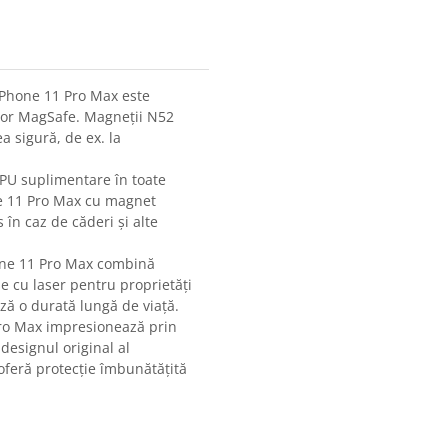
iPhone 11 Pro Max este
ilor MagSafe. Magneții N52
a sigură, de ex. la
TPU suplimentare în toate
one 11 Pro Max cu magnet
s în caz de căderi și alte
hone 11 Pro Max combină
se cu laser pentru proprietăți
ază o durată lungă de viață.
ro Max impresionează prin
designul original al
e oferă protecție îmbunătățită