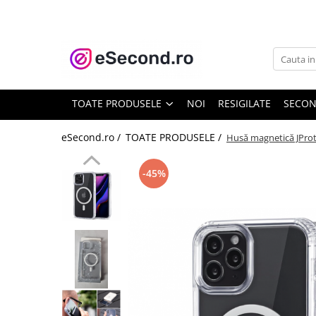
TOATE PRODUSELE
Auto Moto
Accesorii Auto
TOATE PRODUSELE
NOI
RESIGILATE
SECO
Anvelope & Jante
Covorase auto
eSecond.ro /
TOATE PRODUSELE /
Husă magnetică JProt
Echipamente pentru Atelier
Electronice Auto
-45%
Intretinere & Cosmetica auto
Moto
Reparatii si echipamente auto
Trotinete electrice
Casa, Gradina & Bricolaj
Accesorii usi
Bucatarie & Servire