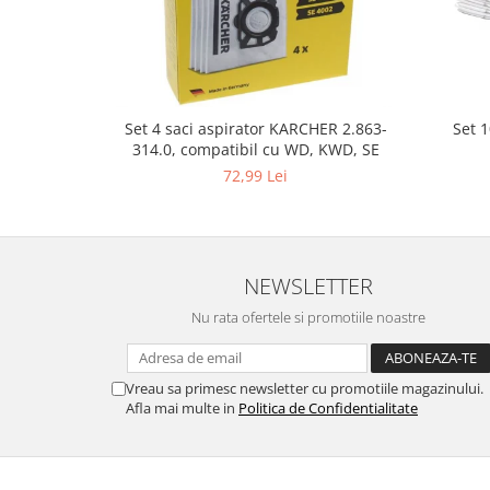
Gaming, Carti & Birotica
Birotica & Papetarie
Console, Jocuri & Accesorii
Ingrijire personala & Cosmetice
Set 
Set 4 saci aspirator KARCHER 2.863-
Accesorii aparate de ras electrice
314.0, compatibil cu WD, KWD, SE
Accesorii aparate hair styling
72,99 Lei
Aparate & Accesorii ingrijire
personala
Aparate cosmetice
Articole Sanatate si Wellness
NEWSLETTER
Consumabile sanitare
Nu rata ofertele si promotiile noastre
Cosmetice si produse ingrijire
personala
Igiena dentara
Vreau sa primesc newsletter cu promotiile magazinului.
Afla mai multe in
Politica de Confidentialitate
Jucarii, Copii & Bebe
Camera copilului
Hrana bebelusi