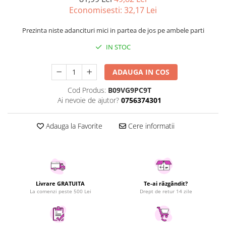
Economisesti:
32,17
Lei
Uscatoare rufe
Utilaje si materiale de constructii
Prezinta niste adancituri mici in partea de jos pe ambele parti
Laptop, Tablete & Telefoane
IN STOC
Accesorii tablete
Laptopuri si Accesorii
ADAUGA IN COS
Telefoane Mobile & accesorii
Cod Produs:
B09VG9PC9T
Wearable & Gadgeturi
Ai nevoie de ajutor?
0756374301
Electrocasnice & Climatizare
Accesorii si piese masini spalat
Adauga la Favorite
Cere informatii
rufe si uscatoare
Accesorii si piese masini spalat
vase
Aparate Frigorifice
Aparate Racire Aer
Livrare GRATUITA
Te-ai răzgândit?
La comenzi peste 500 Lei
Drept de retur 14 zile
Aragaze si cuptoare cu microunde
Climatizare & sisteme de incalzire
Electrocasnice pentru Bucatarie