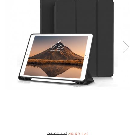
Curatenie si intretinere
Decoratiuni
Gradinarit
Hobby-uri creative
Iluminat & Electrice
Jaluzele
Kit-uri automatizari porti si usi
garaj
Mobila dormitor
Mobila gradina & terasa
Mobila Living & Dining
Organizare si depozitare
Rafturi
Sanitare
Scule electrice si unelte
Silicon, spume si solutii tehnice
Sisteme Incalzire
Textile si covoare
81,99 Lei
49,82 Lei