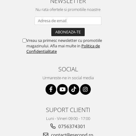
NEWSLETTER
Retelistica & Supraveghere
Servere, Componente & UPS
Nu rata ofertele si promotiile noastre
Telecomenzi garaj
Sport & Activitati in aer liber
Accesorii antrenament
Vreau sa primesc newsletter cu promotiile
Accesorii Fitness
magazinului. Afla mai multe in
Politica de
Accesorii sportive
Confidentialitate
Articole Voiaj
Camping
SOCIAL
Ciclism
Urmareste-ne in social media
Sporturi acvatice
Sporturi de interior
TV, Audio & Foto
Aparate Foto & Accesorii
SUPORT CLIENTI
Audio HI-FI & Profesionale
Luni - Vineri 09:00 - 17:00
Camere video si sport
0756374301
Drone si Accesorii
contact@esecond.ro