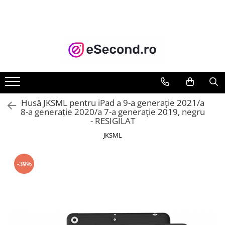
TOATE PRODUSELE
Auto Moto
Accesorii Auto
Anvelope & Jante
Covorase auto
Husă JKSML pentru iPad a 9-a generație 2021/a
Echipamente pentru Atelier
8-a generație 2020/a 7-a generație 2019, negru
- RESIGILAT
Electronice Auto
Intretinere & Cosmetica auto
JKSML
Moto
Reparatii si echipamente auto
-39%
Trotinete electrice
Casa, Gradina & Bricolaj
Accesorii usi
Bucatarie & Servire