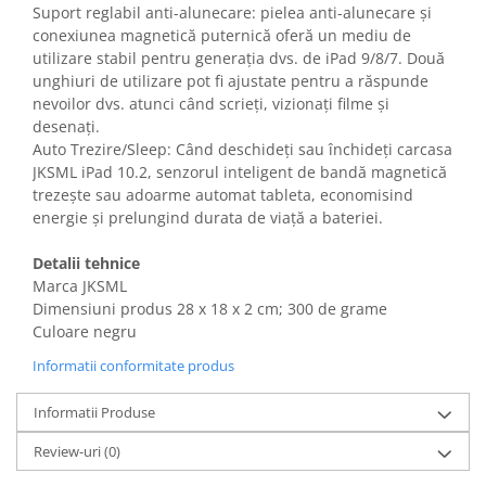
Suport reglabil anti-alunecare: pielea anti-alunecare și
Gaming, Carti & Birotica
conexiunea magnetică puternică oferă un mediu de
Birotica & Papetarie
utilizare stabil pentru generația dvs. de iPad 9/8/7. Două
Console, Jocuri & Accesorii
unghiuri de utilizare pot fi ajustate pentru a răspunde
Ingrijire personala & Cosmetice
nevoilor dvs. atunci când scrieți, vizionați filme și
desenați.
Accesorii aparate de ras electrice
Auto Trezire/Sleep: Când deschideți sau închideți carcasa
Accesorii aparate hair styling
JKSML iPad 10.2, senzorul inteligent de bandă magnetică
Aparate & Accesorii ingrijire
trezește sau adoarme automat tableta, economisind
personala
energie și prelungind durata de viață a bateriei.
Aparate cosmetice
Detalii tehnice
Articole Sanatate si Wellness
Marca JKSML
Consumabile sanitare
Dimensiuni produs ‎28 x 18 x 2 cm; 300 de grame
Cosmetice si produse ingrijire
Culoare negru
personala
Informatii conformitate produs
Igiena dentara
Jucarii, Copii & Bebe
Informatii Produse
Camera copilului
Review-uri
(0)
Hrana bebelusi