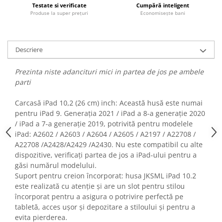
Testate si verificate
Cumpără inteligent
Fiare de calcat si masini de cusut
Produse la super prețuri
Economisește bani
Ingrijire Locuinta
Purificatoare de aer
Fashion
Descriere
Bijuterii
Prezinta niste adancituri mici in partea de jos pe ambele
Ceasuri barbatesti
parti
Ceasuri dama
Cutii, curele si accesorii ceasuri
Carcasă iPad 10,2 (26 cm) inch: Această husă este numai
Genti si accesorii barbati
pentru iPad 9. Generația 2021 / iPad a 8-a generație 2020
/ iPad a 7-a generație 2019, potrivită pentru modelele
Genti si accesorii femei
iPad: A2602 / A2603 / A2604 / A2605 / A2197 / A22708 /
Imbracaminte barbati
A22708 /A2428/A2429 /A2430. Nu este compatibil cu alte
Imbracaminte femei
dispozitive, verificați partea de jos a iPad-ului pentru a
Imbracaminte si Incaltaminte copii
găsi numărul modelului.
Suport pentru creion încorporat: husa JKSML iPad 10.2
Incaltaminte barbati
este realizată cu atenție și are un slot pentru stilou
Incaltaminte femei
încorporat pentru a asigura o potrivire perfectă pe
Ochelari de soare
tabletă, acces ușor și depozitare a stiloului și pentru a
Ochelari de vedere
evita pierderea.