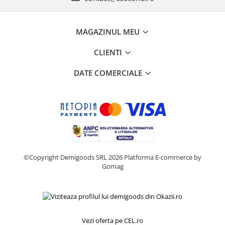
Home Cinema & Audio
Playere, Boxe & Casti
Telescoape & Optica
MAGAZINUL MEU
Televizoare & accesorii
CLIENTI
Bacanie
Ambalaje cadouri
DATE COMERCIALE
Cadouri
Curatenie si intretinere
©Copyright Demigoods SRL 2026
Platforma E-commerce by
Gomag
Vezi oferta pe CEL.ro