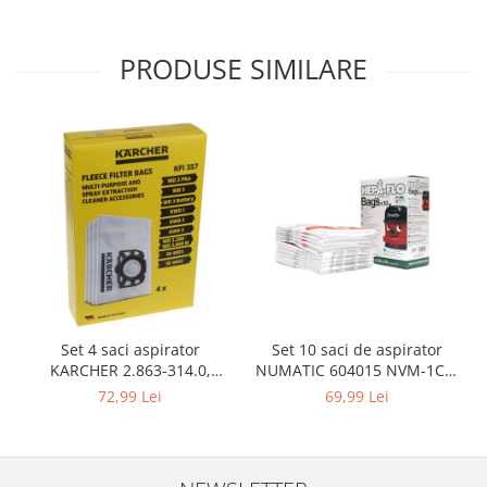
Igiena si ingrijire
Jucarii si Jocuri
PRODUSE SIMILARE
Maternitate
Petshop
Accesorii animale de companie
Acvaristica
Castroane si adapatori animale
Igiena animale de companie
Mobila si transport animale de
companie
Zgarzi, lese si hamuri
PC, Periferice & Software
Set 10 saci de aspirator
Set 4 saci aspirator
Componente PC
NUMATIC 604015 NVM-1CH,
KARCHER 2.863-314.0,
Desktop PC & Monitoare
9L
compatibil cu WD, KWD, SE
69,99 Lei
72,99 Lei
Imprimante, Scanere &
Consumabile
Periferice PC