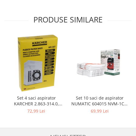
Igiena si ingrijire
Jucarii si Jocuri
PRODUSE SIMILARE
Maternitate
Petshop
Accesorii animale de companie
Acvaristica
Castroane si adapatori animale
Igiena animale de companie
Mobila si transport animale de
companie
Zgarzi, lese si hamuri
PC, Periferice & Software
Set 10 saci de aspirator
Set 4 saci aspirator
Componente PC
NUMATIC 604015 NVM-1CH,
KARCHER 2.863-314.0,
Desktop PC & Monitoare
9L
compatibil cu WD, KWD, SE
69,99 Lei
72,99 Lei
Imprimante, Scanere &
Consumabile
Periferice PC