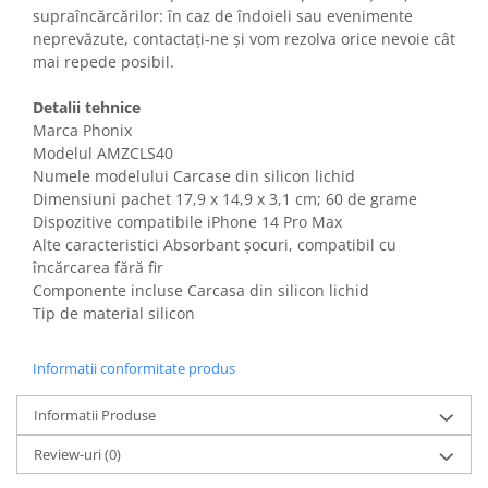
Gaming, Carti & Birotica
supraîncărcărilor: în caz de îndoieli sau evenimente
neprevăzute, contactați-ne și vom rezolva orice nevoie cât
Birotica & Papetarie
mai repede posibil.
Console, Jocuri & Accesorii
Ingrijire personala & Cosmetice
Detalii tehnice
Marca Phonix
Accesorii aparate de ras electrice
Modelul AMZCLS40
Accesorii aparate hair styling
Numele modelului Carcase din silicon lichid
Aparate & Accesorii ingrijire
Dimensiuni pachet ‎17,9 x 14,9 x 3,1 cm; 60 de grame
personala
Dispozitive compatibile iPhone 14 Pro Max
Aparate cosmetice
Alte caracteristici Absorbant șocuri, compatibil cu
încărcarea fără fir
Articole Sanatate si Wellness
Componente incluse Carcasa din silicon lichid
Consumabile sanitare
Tip de material silicon
Cosmetice si produse ingrijire
personala
Informatii conformitate produs
Igiena dentara
Jucarii, Copii & Bebe
Informatii Produse
Camera copilului
Review-uri
(0)
Hrana bebelusi