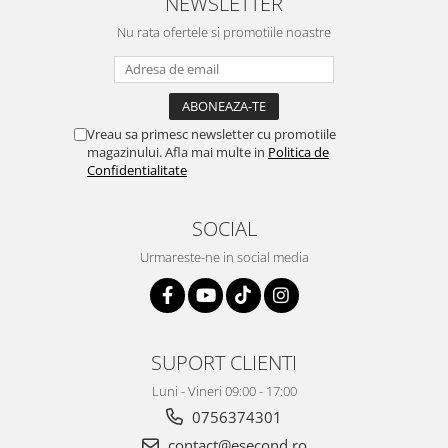
NEWSLETTER
Retelistica & Supraveghere
Servere, Componente & UPS
Nu rata ofertele si promotiile noastre
Telecomenzi garaj
Sport & Activitati in aer liber
Accesorii antrenament
Vreau sa primesc newsletter cu promotiile
Accesorii Fitness
magazinului. Afla mai multe in
Politica de
Accesorii sportive
Confidentialitate
Articole Voiaj
Camping
SOCIAL
Ciclism
Urmareste-ne in social media
Sporturi acvatice
Sporturi de interior
TV, Audio & Foto
Aparate Foto & Accesorii
SUPORT CLIENTI
Audio HI-FI & Profesionale
Luni - Vineri 09:00 - 17:00
Camere video si sport
0756374301
Drone si Accesorii
contact@esecond.ro