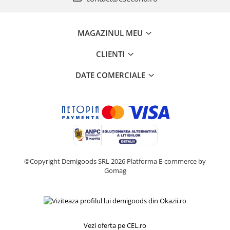
Home Cinema & Audio
Playere, Boxe & Casti
Telescoape & Optica
MAGAZINUL MEU
Televizoare & accesorii
CLIENTI
Bacanie
Ambalaje cadouri
DATE COMERCIALE
Cadouri
Curatenie si intretinere
©Copyright Demigoods SRL 2026
Platforma E-commerce by
Gomag
Vezi oferta pe CEL.ro