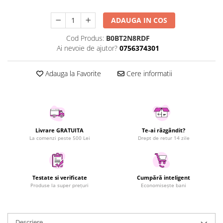
Uscatoare rufe
ADAUGA IN COS
Utilaje si materiale de constructii
Laptop, Tablete & Telefoane
Cod Produs:
B0BT2N8RDF
Ai nevoie de ajutor?
0756374301
Accesorii tablete
Laptopuri si Accesorii
Adauga la Favorite
Cere informatii
Telefoane Mobile & accesorii
Wearable & Gadgeturi
Electrocasnice & Climatizare
Accesorii si piese masini spalat
rufe si uscatoare
Livrare GRATUITA
Te-ai răzgândit?
La comenzi peste 500 Lei
Drept de retur 14 zile
Accesorii si piese masini spalat
vase
Aparate Frigorifice
Aparate Racire Aer
Testate si verificate
Cumpără inteligent
Produse la super prețuri
Economisește bani
Aragaze si cuptoare cu microunde
Climatizare & sisteme de incalzire
Electrocasnice pentru Bucatarie
Descriere