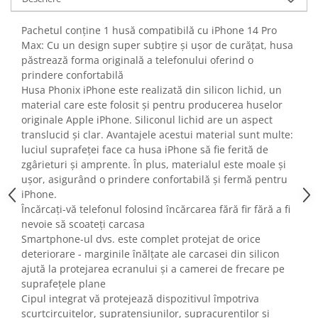
Fiare de calcat si masini de cusut
Ingrijire Locuinta
Pachetul conține 1 husă compatibilă cu iPhone 14 Pro
Max: Cu un design super subțire și ușor de curățat, husa
Purificatoare de aer
păstrează forma originală a telefonului oferind o
Fashion
prindere confortabilă
Bijuterii
Husa Phonix iPhone este realizată din silicon lichid, un
material care este folosit și pentru producerea huselor
Ceasuri barbatesti
originale Apple iPhone. Siliconul lichid are un aspect
Ceasuri dama
translucid și clar. Avantajele acestui material sunt multe:
Cutii, curele si accesorii ceasuri
luciul suprafeței face ca husa iPhone să fie ferită de
Genti si accesorii barbati
zgârieturi și amprente. În plus, materialul este moale și
Genti si accesorii femei
ușor, asigurând o prindere confortabilă și fermă pentru
iPhone.
Imbracaminte barbati
Încărcați-vă telefonul folosind încărcarea fără fir fără a fi
Imbracaminte femei
nevoie să scoateți carcasa
Imbracaminte si Incaltaminte copii
Smartphone-ul dvs. este complet protejat de orice
Incaltaminte barbati
deteriorare - marginile înălțate ale carcasei din silicon
ajută la protejarea ecranului și a camerei de frecare pe
Incaltaminte femei
suprafețele plane
Ochelari de soare
Cipul integrat vă protejează dispozitivul împotriva
Ochelari de vedere
scurtcircuitelor, supratensiunilor, supracurenților și