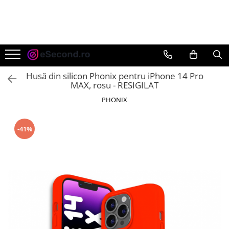
TOATE PRODUSELE
Auto Moto
Accesorii Auto
Husă din silicon Phonix pentru iPhone 14 Pro
Anvelope & Jante
MAX, rosu - RESIGILAT
Covorase auto
PHONIX
Echipamente pentru Atelier
Electronice Auto
-41%
Intretinere & Cosmetica auto
Moto
Reparatii si echipamente auto
Trotinete electrice
Casa, Gradina & Bricolaj
Accesorii usi
Bucatarie & Servire