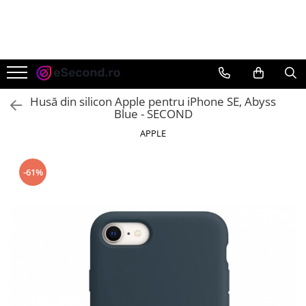
TOATE PRODUSELE
Auto Moto
Accesorii Auto
Husă din silicon Apple pentru iPhone SE, Abyss
Anvelope & Jante
Blue - SECOND
Covorase auto
APPLE
Echipamente pentru Atelier
Electronice Auto
-61%
Intretinere & Cosmetica auto
Moto
Reparatii si echipamente auto
Trotinete electrice
Casa, Gradina & Bricolaj
Accesorii usi
Bucatarie & Servire