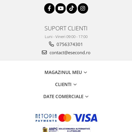
Retelistica & Supraveghere
Servere, Componente & UPS
Telecomenzi garaj
Sport & Activitati in aer liber
SUPORT CLIENTI
Accesorii antrenament
Luni - Vineri 09:00 - 17:00
Accesorii Fitness
0756374301
Accesorii sportive
contact@esecond.ro
Articole Voiaj
Camping
Ciclism
MAGAZINUL MEU
Sporturi acvatice
CLIENTI
Sporturi de interior
TV, Audio & Foto
DATE COMERCIALE
Aparate Foto & Accesorii
Audio HI-FI & Profesionale
Camere video si sport
Drone si Accesorii