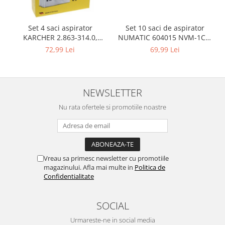
Igiena si ingrijire
Jucarii si Jocuri
Set 10 saci de aspirator
Set 4 saci aspirator
Maternitate
NUMATIC 604015 NVM-1CH,
KARCHER 2.863-314.0,
Petshop
9L
compatibil cu WD, KWD, SE
69,99 Lei
72,99 Lei
Accesorii animale de companie
Acvaristica
Castroane si adapatori animale
NEWSLETTER
Igiena animale de companie
Nu rata ofertele si promotiile noastre
Mobila si transport animale de
companie
Zgarzi, lese si hamuri
PC, Periferice & Software
Vreau sa primesc newsletter cu promotiile
Componente PC
magazinului. Afla mai multe in
Politica de
Confidentialitate
Desktop PC & Monitoare
Imprimante, Scanere &
Consumabile
SOCIAL
Periferice PC
Urmareste-ne in social media