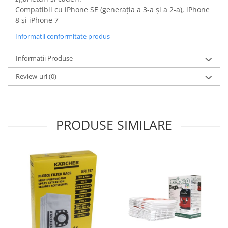
Gaming, Carti & Birotica
Compatibil cu iPhone SE (generația a 3-a și a 2-a), iPhone
8 și iPhone 7
Birotica & Papetarie
Console, Jocuri & Accesorii
Informatii conformitate produs
Ingrijire personala & Cosmetice
Informatii Produse
Accesorii aparate de ras electrice
Review-uri
(0)
Accesorii aparate hair styling
Aparate & Accesorii ingrijire
personala
Aparate cosmetice
PRODUSE SIMILARE
Articole Sanatate si Wellness
Consumabile sanitare
Cosmetice si produse ingrijire
personala
Igiena dentara
Jucarii, Copii & Bebe
Camera copilului
Hrana bebelusi