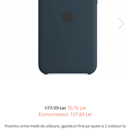
Curatenie si intretinere
Decoratiuni
Gradinarit
Hobby-uri creative
Iluminat & Electrice
Jaluzele
Kit-uri automatizari porti si usi
garaj
Mobila dormitor
Mobila gradina & terasa
Mobila Living & Dining
Organizare si depozitare
Rafturi
Sanitare
Scule electrice si unelte
177,99 Lei
70,16 Lei
Silicon, spume si solutii tehnice
Economisesti:
107,83
Lei
Sisteme Incalzire
Prezinta urme medii de utilizare, zgarieturi fine pe spate si 2 ciobituri la
Textile si covoare