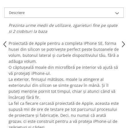
Fiare de calcat si masini de cusut
Ingrijire Locuinta
Descriere
Purificatoare de aer
Prezinta urme medii de utilizare, zgarieturi fine pe spate
Fashion
si 2 ciobituri la baza
Bijuterii
Ceasuri barbatesti
Proiectată de Apple pentru a completa iPhone SE, forma
husei din silicon se potrivește perfect peste butoanele de
Ceasuri dama
volum, butonul lateral și curbele dispozitivului tău, fără a
Cutii, curele si accesorii ceasuri
adăuga volum.
Genti si accesorii barbati
O căptușeală moale din microfibră pe interior vă ajută să
Genti si accesorii femei
vă protejați iPhone-ul.
La exterior, finisajul mătăsos, moale la atingere al
Imbracaminte barbati
exteriorului din silicon se simte grozav în mână. Și îl
Imbracaminte femei
puteți menține pornit tot timpul, chiar și atunci când vă
Imbracaminte si Incaltaminte copii
încărcați fără fir.
Incaltaminte barbati
La fel ca fiecare carcasă proiectată de Apple, aceasta este
Incaltaminte femei
supusă mii de ore de testare pe tot parcursul procesului
de proiectare și fabricație. Deci, nu numai că arată
Ochelari de soare
grozav, ci este construit pentru a vă proteja iPhone-ul de
Ochelari de vedere
zgârieturi și căderi.