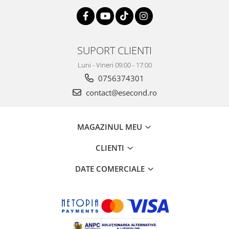
Retelistica & Supraveghere
Servere, Componente & UPS
Telecomenzi garaj
Sport & Activitati in aer liber
SUPORT CLIENTI
Accesorii antrenament
Luni - Vineri 09:00 - 17:00
Accesorii Fitness
0756374301
Accesorii sportive
contact@esecond.ro
Articole Voiaj
Camping
Ciclism
MAGAZINUL MEU
Sporturi acvatice
CLIENTI
Sporturi de interior
TV, Audio & Foto
DATE COMERCIALE
Aparate Foto & Accesorii
Audio HI-FI & Profesionale
Camere video si sport
Drone si Accesorii