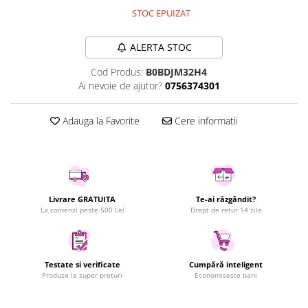
STOC EPUIZAT
Uscatoare rufe
Utilaje si materiale de constructii
ALERTA STOC
Laptop, Tablete & Telefoane
Accesorii tablete
Cod Produs:
B0BDJM32H4
Ai nevoie de ajutor?
0756374301
Laptopuri si Accesorii
Telefoane Mobile & accesorii
Adauga la Favorite
Cere informatii
Wearable & Gadgeturi
Electrocasnice & Climatizare
Accesorii si piese masini spalat
rufe si uscatoare
Accesorii si piese masini spalat
Livrare GRATUITA
Te-ai răzgândit?
vase
La comenzi peste 500 Lei
Drept de retur 14 zile
Aparate Frigorifice
Aparate Racire Aer
Aragaze si cuptoare cu microunde
Testate si verificate
Cumpără inteligent
Produse la super prețuri
Economisește bani
Climatizare & sisteme de incalzire
Electrocasnice pentru Bucatarie