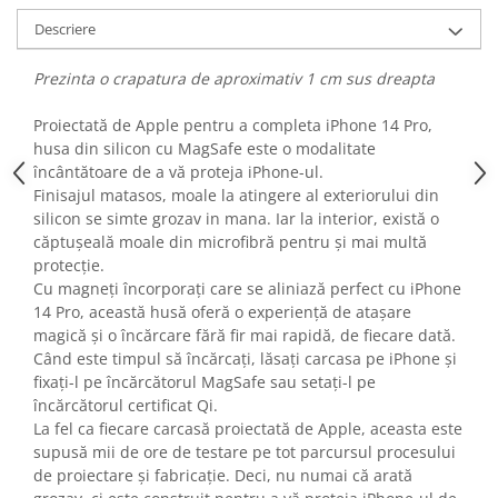
Fiare de calcat si masini de cusut
Descriere
Ingrijire Locuinta
Purificatoare de aer
Prezinta o crapatura de aproximativ 1 cm sus dreapta
Fashion
Proiectată de Apple pentru a completa iPhone 14 Pro,
Bijuterii
husa din silicon cu MagSafe este o modalitate
Ceasuri barbatesti
încântătoare de a vă proteja iPhone-ul.
Ceasuri dama
Finisajul matasos, moale la atingere al exteriorului din
silicon se simte grozav in mana. Iar la interior, există o
Cutii, curele si accesorii ceasuri
căptușeală moale din microfibră pentru și mai multă
Genti si accesorii barbati
protecție.
Genti si accesorii femei
Cu magneți încorporați care se aliniază perfect cu iPhone
Imbracaminte barbati
14 Pro, această husă oferă o experiență de atașare
magică și o încărcare fără fir mai rapidă, de fiecare dată.
Imbracaminte femei
Când este timpul să încărcați, lăsați carcasa pe iPhone și
Imbracaminte si Incaltaminte copii
fixați-l pe încărcătorul MagSafe sau setați-l pe
Incaltaminte barbati
încărcătorul certificat Qi.
Incaltaminte femei
La fel ca fiecare carcasă proiectată de Apple, aceasta este
supusă mii de ore de testare pe tot parcursul procesului
Ochelari de soare
de proiectare și fabricație. Deci, nu numai că arată
Ochelari de vedere