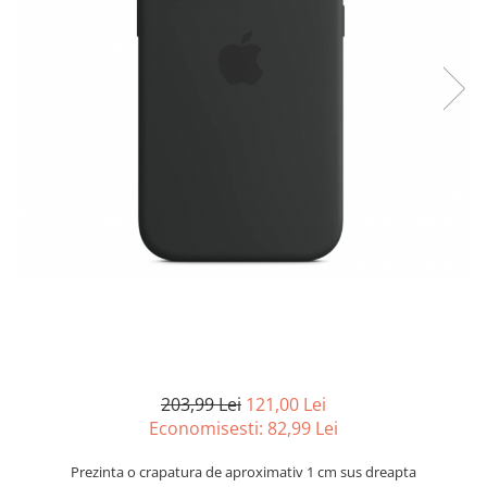
Curatenie si intretinere
Decoratiuni
Gradinarit
Hobby-uri creative
Iluminat & Electrice
Jaluzele
Kit-uri automatizari porti si usi
garaj
Mobila dormitor
Mobila gradina & terasa
Mobila Living & Dining
Organizare si depozitare
Rafturi
Sanitare
Scule electrice si unelte
203,99 Lei
121,00 Lei
Silicon, spume si solutii tehnice
Economisesti:
82,99
Lei
Sisteme Incalzire
Prezinta o crapatura de aproximativ 1 cm sus dreapta
Textile si covoare