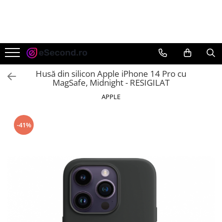
TOATE PRODUSELE
Auto Moto
Accesorii Auto
Husă din silicon Apple iPhone 14 Pro cu
Anvelope & Jante
MagSafe, Midnight - RESIGILAT
Covorase auto
APPLE
Echipamente pentru Atelier
Electronice Auto
-41%
Intretinere & Cosmetica auto
Moto
Reparatii si echipamente auto
Trotinete electrice
Casa, Gradina & Bricolaj
Accesorii usi
Bucatarie & Servire