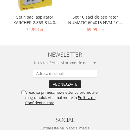
Igiena si ingrijire
Jucarii si Jocuri
Set 10 saci de aspirator
Set 4 saci aspirator
Maternitate
NUMATIC 604015 NVM-1CH,
KARCHER 2.863-314.0,
Petshop
9L
compatibil cu WD, KWD, SE
69,99 Lei
72,99 Lei
Accesorii animale de companie
Acvaristica
Castroane si adapatori animale
NEWSLETTER
Igiena animale de companie
Nu rata ofertele si promotiile noastre
Mobila si transport animale de
companie
Zgarzi, lese si hamuri
PC, Periferice & Software
Vreau sa primesc newsletter cu promotiile
Componente PC
magazinului. Afla mai multe in
Politica de
Desktop PC & Monitoare
Confidentialitate
Imprimante, Scanere &
Consumabile
SOCIAL
Periferice PC
Urmareste-ne in social media