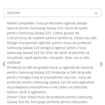
Fiare de calcat si masini de cusut
Ingrijire Locuinta
Descriere
Purificatoare de aer
Fashion
Model compatibil: husa protectoare oglinda design
special pentru Samsung Galaxy S23. Husa de spate
Bijuterii
pentru Samsung Galaxy S23. Cadou grozav de
Ceasuri barbatesti
Crăciun/ziua de naștere pentru familia ta, iubita sau alții.
Ceasuri dama
Design transparent oglindă: pentru husa de protecție
Cutii, curele si accesorii ceasuri
Samsung Galaxy S23 designul oglinzii pentru husa
Samsung Galaxy S23 5G stilul de carte vă permite să
Genti si accesorii barbati
vizualizați rapid apelurile, mesajele, data, ora și alte
Genti si accesorii femei
notificări
Imbracaminte barbati
[Protecție la 360 de grade] Husă cu oglindă de machiaj
Imbracaminte femei
pentru Samsung Galaxy S23 Protecție la 360 de grade
pentru întregul corp al smartphone-ului tău. Husa de
Imbracaminte si Incaltaminte copii
protecție pentru Samsung Galaxy S23 5G anti-zgârieturi
Incaltaminte barbati
vă protejează smartphone-ul de căderi accidentale,
Incaltaminte femei
lovituri, praf și zgârieturi.
Ochelari de soare
[Smart Clear View] Husă de protecție pentru Samsung
Ochelari de vedere
Galaxy S23 5G. Decupaje perfecte pentru difuzoare,