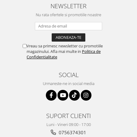
Retelistica & Supraveghere
NEWSLETTER
Servere, Componente & UPS
Nu rata ofertele si promotiile noastre
Telecomenzi garaj
Sport & Activitati in aer liber
Accesorii antrenament
Accesorii Fitness
Vreau sa primesc newsletter cu promotiile
Accesorii sportive
magazinului. Afla mai multe in
Politica de
Confidentialitate
Articole Voiaj
Camping
SOCIAL
Ciclism
Sporturi acvatice
Urmareste-ne in social media
Sporturi de interior
TV, Audio & Foto
Aparate Foto & Accesorii
SUPORT CLIENTI
Audio HI-FI & Profesionale
Camere video si sport
Luni - Vineri 09:00 - 17:00
Drone si Accesorii
0756374301