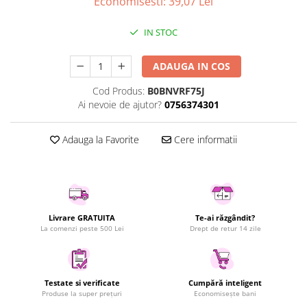
Economisesti:
39,07
Lei
Uscatoare rufe
Utilaje si materiale de constructii
IN STOC
Laptop, Tablete & Telefoane
ADAUGA IN COS
Accesorii tablete
Laptopuri si Accesorii
Cod Produs:
B0BNVRF75J
Ai nevoie de ajutor?
0756374301
Telefoane Mobile & accesorii
Wearable & Gadgeturi
Adauga la Favorite
Cere informatii
Electrocasnice & Climatizare
Accesorii si piese masini spalat
rufe si uscatoare
Accesorii si piese masini spalat
vase
Livrare GRATUITA
Te-ai răzgândit?
Aparate Frigorifice
La comenzi peste 500 Lei
Drept de retur 14 zile
Aparate Racire Aer
Aragaze si cuptoare cu microunde
Climatizare & sisteme de incalzire
Testate si verificate
Cumpără inteligent
Produse la super prețuri
Economisește bani
Electrocasnice pentru Bucatarie