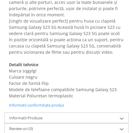
cameră și alte porturi, acces ușor la toate butoanele și
Gaming, Carti & Birotica
porturile, potrivire perfectă, ușor de instalat și poate fi
Birotica & Papetarie
îndepărtat în orice moment.
Console, Jocuri & Accesorii
[Unghi de vizualizare perfect] pentru husa cu clapetă
Samsung Galaxy S23 5G Această husă în picioare S23 cu
Ingrijire personala & Cosmetice
vedere clară pentru Samsung Galaxy S23 5G poate ocoli
Accesorii aparate de ras electrice
în poziție orizontală și poate acționa ca un suport, pentru
Accesorii aparate hair styling
carcasa cu clapetă Samsung Galaxy S23 5G, convenabilă
pentru vizionarea de filme sau pentru discuții video.
Aparate & Accesorii ingrijire
personala
Detalii tehnice
Aparate cosmetice
Marca sqgylgl
Articole Sanatate si Wellness
Culoare negru
Consumabile sanitare
Factor de formă Flip
Modele de telefoane compatibile Samsung Galaxy S23
Cosmetice si produse ingrijire
personala
Material Poliuretan termoplastic
Igiena dentara
Informatii conformitate produs
Jucarii, Copii & Bebe
Informatii Produse
Camera copilului
Hrana bebelusi
Review-uri
(0)