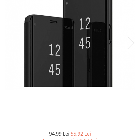
Curatenie si intretinere
Decoratiuni
Gradinarit
Hobby-uri creative
Iluminat & Electrice
Jaluzele
Kit-uri automatizari porti si usi
garaj
Mobila dormitor
Mobila gradina & terasa
Mobila Living & Dining
Organizare si depozitare
Rafturi
Sanitare
Scule electrice si unelte
Silicon, spume si solutii tehnice
Sisteme Incalzire
94,99 Lei
55,92 Lei
Textile si covoare