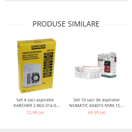
Igiena si ingrijire
Jucarii si Jocuri
Maternitate
PRODUSE SIMILARE
Petshop
Accesorii animale de companie
Acvaristica
Castroane si adapatori animale
Igiena animale de companie
Mobila si transport animale de
companie
Zgarzi, lese si hamuri
PC, Periferice & Software
Componente PC
Set 10 saci de aspirator
Set 4 saci aspirator
Desktop PC & Monitoare
NUMATIC 604015 NVM-1CH,
KARCHER 2.863-314.0,
9L
compatibil cu WD, KWD, SE
Imprimante, Scanere &
69,99 Lei
72,99 Lei
Consumabile
Periferice PC