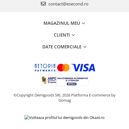
Home Cinema & Audio
contact@esecond.ro
Playere, Boxe & Casti
Telescoape & Optica
MAGAZINUL MEU
Televizoare & accesorii
Bacanie
CLIENTI
Ambalaje cadouri
DATE COMERCIALE
Cadouri
Curatenie si intretinere
©Copyright Demigoods SRL 2026
Platforma E-commerce by
Gomag