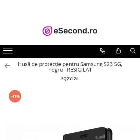
TOATE PRODUSELE
Auto Moto
Accesorii Auto
Anvelope & Jante
Covorase auto
Husă de protecție pentru Samsung S23 5G,
Echipamente pentru Atelier
negru - RESIGILAT
Electronice Auto
SQGYLGL
Intretinere & Cosmetica auto
Moto
-41%
Reparatii si echipamente auto
Trotinete electrice
Casa, Gradina & Bricolaj
Accesorii usi
Bucatarie & Servire