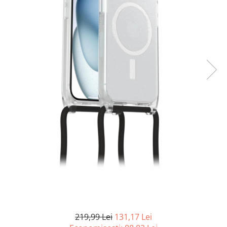
Curatenie si intretinere
Decoratiuni
Gradinarit
Hobby-uri creative
Iluminat & Electrice
Jaluzele
Kit-uri automatizari porti si usi
garaj
Mobila dormitor
Mobila gradina & terasa
Mobila Living & Dining
Organizare si depozitare
Rafturi
Sanitare
Scule electrice si unelte
Silicon, spume si solutii tehnice
Sisteme Incalzire
219,99 Lei
131,17 Lei
Textile si covoare