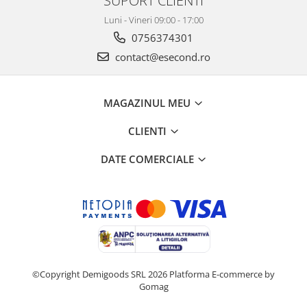
SUPORT CLIENTI
Home Cinema & Audio
Luni - Vineri 09:00 - 17:00
Playere, Boxe & Casti
0756374301
Telescoape & Optica
contact@esecond.ro
Televizoare & accesorii
Bacanie
Ambalaje cadouri
MAGAZINUL MEU
Cadouri
CLIENTI
Curatenie si intretinere
DATE COMERCIALE
©Copyright Demigoods SRL 2026
Platforma E-commerce by
Gomag