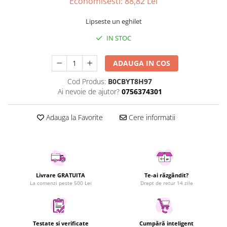
Economisesti:
88,82
Lei
Uscatoare rufe
Lipseste un eghilet
Utilaje si materiale de constructii
Laptop, Tablete & Telefoane
IN STOC
Accesorii tablete
ADAUGA IN COS
Laptopuri si Accesorii
Telefoane Mobile & accesorii
Cod Produs:
B0CBYT8H97
Ai nevoie de ajutor?
0756374301
Wearable & Gadgeturi
Electrocasnice & Climatizare
Adauga la Favorite
Cere informatii
Accesorii si piese masini spalat
rufe si uscatoare
Accesorii si piese masini spalat
vase
Aparate Frigorifice
Livrare GRATUITA
Te-ai răzgândit?
Aparate Racire Aer
La comenzi peste 500 Lei
Drept de retur 14 zile
Aragaze si cuptoare cu microunde
Climatizare & sisteme de incalzire
Electrocasnice pentru Bucatarie
Testate si verificate
Cumpără inteligent