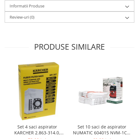
Igiena si ingrijire
Informatii Produse
Jucarii si Jocuri
Review-uri
(0)
Maternitate
Petshop
Accesorii animale de companie
PRODUSE SIMILARE
Acvaristica
Castroane si adapatori animale
Igiena animale de companie
Mobila si transport animale de
companie
Zgarzi, lese si hamuri
PC, Periferice & Software
Componente PC
Desktop PC & Monitoare
Imprimante, Scanere &
Consumabile
Set 10 saci de aspirator
Set 4 saci aspirator
Periferice PC
NUMATIC 604015 NVM-1CH,
KARCHER 2.863-314.0,
9L
compatibil cu WD, KWD, SE