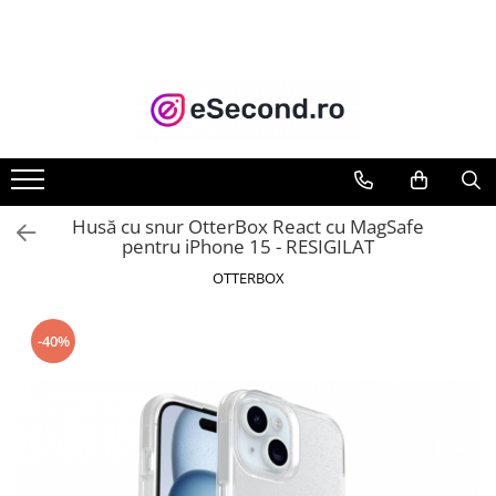
TOATE PRODUSELE
Auto Moto
Accesorii Auto
Anvelope & Jante
Covorase auto
Husă cu snur OtterBox React cu MagSafe
Echipamente pentru Atelier
pentru iPhone 15 - RESIGILAT
Electronice Auto
OTTERBOX
Intretinere & Cosmetica auto
Moto
-40%
Reparatii si echipamente auto
Trotinete electrice
Casa, Gradina & Bricolaj
Accesorii usi
Bucatarie & Servire