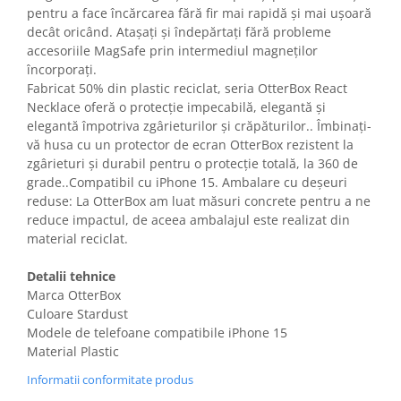
Gaming, Carti & Birotica
pentru a face încărcarea fără fir mai rapidă și mai ușoară
decât oricând. Atașați și îndepărtați fără probleme
Birotica & Papetarie
accesoriile MagSafe prin intermediul magneților
Console, Jocuri & Accesorii
încorporați.
Ingrijire personala & Cosmetice
Fabricat 50% din plastic reciclat, seria OtterBox React
Necklace oferă o protecție impecabilă, elegantă și
Accesorii aparate de ras electrice
elegantă împotriva zgârieturilor și crăpăturilor.. Îmbinați-
Accesorii aparate hair styling
vă husa cu un protector de ecran OtterBox rezistent la
Aparate & Accesorii ingrijire
zgârieturi și durabil pentru o protecție totală, la 360 de
personala
grade..Compatibil cu iPhone 15. Ambalare cu deșeuri
Aparate cosmetice
reduse: La OtterBox am luat măsuri concrete pentru a ne
reduce impactul, de aceea ambalajul este realizat din
Articole Sanatate si Wellness
material reciclat.
Consumabile sanitare
Cosmetice si produse ingrijire
Detalii tehnice
personala
Marca OtterBox
Igiena dentara
Culoare Stardust
Modele de telefoane compatibile iPhone 15
Jucarii, Copii & Bebe
Material Plastic
Camera copilului
Informatii conformitate produs
Hrana bebelusi