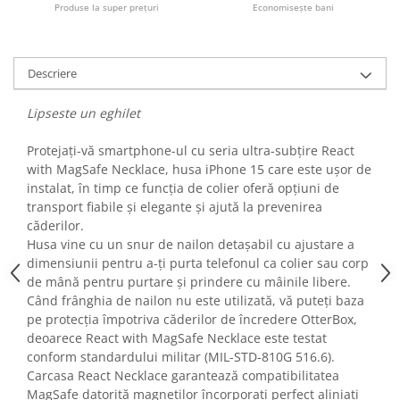
Produse la super prețuri
Economisește bani
Fiare de calcat si masini de cusut
Ingrijire Locuinta
Purificatoare de aer
Descriere
Fashion
Bijuterii
Lipseste un eghilet
Ceasuri barbatesti
Protejați-vă smartphone-ul cu seria ultra-subțire React
Ceasuri dama
with MagSafe Necklace, husa iPhone 15 care este ușor de
Cutii, curele si accesorii ceasuri
instalat, în timp ce funcția de colier oferă opțiuni de
Genti si accesorii barbati
transport fiabile și elegante și ajută la prevenirea
Genti si accesorii femei
căderilor.
Husa vine cu un snur de nailon detașabil cu ajustare a
Imbracaminte barbati
dimensiunii pentru a-ți purta telefonul ca colier sau corp
Imbracaminte femei
de mână pentru purtare și prindere cu mâinile libere.
Imbracaminte si Incaltaminte copii
Când frânghia de nailon nu este utilizată, vă puteți baza
Incaltaminte barbati
pe protecția împotriva căderilor de încredere OtterBox,
deoarece React with MagSafe Necklace este testat
Incaltaminte femei
conform standardului militar (MIL-STD-810G 516.6).
Ochelari de soare
Carcasa React Necklace garantează compatibilitatea
Ochelari de vedere
MagSafe datorită magneților încorporați perfect aliniați