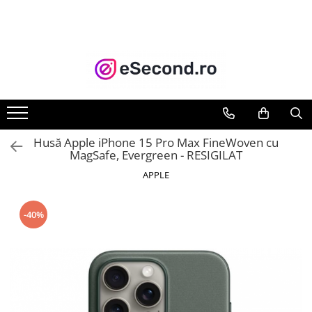
TOATE PRODUSELE
Auto Moto
Accesorii Auto
Anvelope & Jante
Covorase auto
Husă Apple iPhone 15 Pro Max FineWoven cu
Echipamente pentru Atelier
MagSafe, Evergreen ​​​​​​​- RESIGILAT
Electronice Auto
APPLE
Intretinere & Cosmetica auto
Moto
-40%
Reparatii si echipamente auto
Trotinete electrice
Casa, Gradina & Bricolaj
Accesorii usi
Bucatarie & Servire