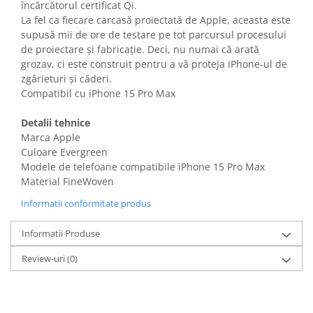
încărcătorul certificat Qi.
Gaming, Carti & Birotica
La fel ca fiecare carcasă proiectată de Apple, aceasta este
Birotica & Papetarie
supusă mii de ore de testare pe tot parcursul procesului
Console, Jocuri & Accesorii
de proiectare și fabricație. Deci, nu numai că arată
grozav, ci este construit pentru a vă proteja iPhone-ul de
Ingrijire personala & Cosmetice
zgârieturi și căderi.
Accesorii aparate de ras electrice
Compatibil cu iPhone 15 Pro Max
Accesorii aparate hair styling
Detalii tehnice
Aparate & Accesorii ingrijire
Marca Apple
personala
Culoare Evergreen
Aparate cosmetice
Modele de telefoane compatibile iPhone 15 Pro Max
Articole Sanatate si Wellness
Material FineWoven
Consumabile sanitare
Informatii conformitate produs
Cosmetice si produse ingrijire
personala
Informatii Produse
Igiena dentara
Review-uri
(0)
Jucarii, Copii & Bebe
Camera copilului
Hrana bebelusi