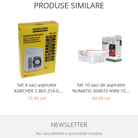
Igiena si ingrijire
PRODUSE SIMILARE
Jucarii si Jocuri
Maternitate
Petshop
Accesorii animale de companie
Acvaristica
Castroane si adapatori animale
Igiena animale de companie
Mobila si transport animale de
companie
Zgarzi, lese si hamuri
Set 10 saci de aspirator
Set 4 saci aspirator
PC, Periferice & Software
NUMATIC 604015 NVM-1CH,
KARCHER 2.863-314.0,
9L
compatibil cu WD, KWD, SE
69,99 Lei
72,99 Lei
Componente PC
Desktop PC & Monitoare
Imprimante, Scanere &
Consumabile
NEWSLETTER
Periferice PC
Nu rata ofertele si promotiile noastre