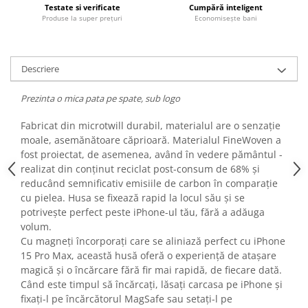
Testate si verificate
Cumpără inteligent
Fiare de calcat si masini de cusut
Produse la super prețuri
Economisește bani
Ingrijire Locuinta
Purificatoare de aer
Fashion
Descriere
Bijuterii
Prezinta o mica pata pe spate, sub logo
Ceasuri barbatesti
Ceasuri dama
Fabricat din microtwill durabil, materialul are o senzație
Cutii, curele si accesorii ceasuri
moale, asemănătoare căprioară. Materialul FineWoven a
fost proiectat, de asemenea, având în vedere pământul -
Genti si accesorii barbati
realizat din conținut reciclat post-consum de 68% și
Genti si accesorii femei
reducând semnificativ emisiile de carbon în comparație
Imbracaminte barbati
cu pielea. Husa se fixează rapid la locul său și se
Imbracaminte femei
potrivește perfect peste iPhone-ul tău, fără a adăuga
volum.
Imbracaminte si Incaltaminte copii
Cu magneți încorporați care se aliniază perfect cu iPhone
Incaltaminte barbati
15 Pro Max, această husă oferă o experiență de atașare
Incaltaminte femei
magică și o încărcare fără fir mai rapidă, de fiecare dată.
Ochelari de soare
Când este timpul să încărcați, lăsați carcasa pe iPhone și
Ochelari de vedere
fixați-l pe încărcătorul MagSafe sau setați-l pe