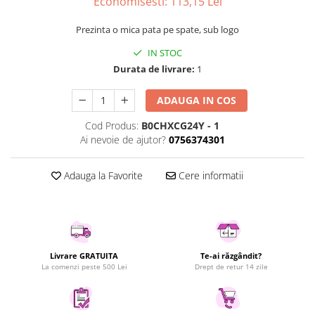
Economisesti:
113,15
Lei
Uscatoare rufe
Prezinta o mica pata pe spate, sub logo
Utilaje si materiale de constructii
Laptop, Tablete & Telefoane
IN STOC
Durata de livrare:
1
Accesorii tablete
Laptopuri si Accesorii
ADAUGA IN COS
Telefoane Mobile & accesorii
Cod Produs:
B0CHXCG24Y - 1
Wearable & Gadgeturi
Ai nevoie de ajutor?
0756374301
Electrocasnice & Climatizare
Accesorii si piese masini spalat
Adauga la Favorite
Cere informatii
rufe si uscatoare
Accesorii si piese masini spalat
vase
Aparate Frigorifice
Aparate Racire Aer
Livrare GRATUITA
Te-ai răzgândit?
La comenzi peste 500 Lei
Drept de retur 14 zile
Aragaze si cuptoare cu microunde
Climatizare & sisteme de incalzire
Electrocasnice pentru Bucatarie