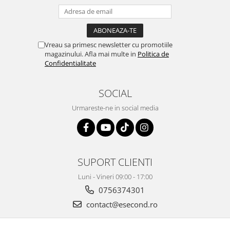
Retelistica & Supraveghere
Servere, Componente & UPS
Telecomenzi garaj
Sport & Activitati in aer liber
Vreau sa primesc newsletter cu promotiile
magazinului. Afla mai multe in
Politica de
Accesorii antrenament
Confidentialitate
Accesorii Fitness
Accesorii sportive
SOCIAL
Articole Voiaj
Urmareste-ne in social media
Camping
Ciclism
Sporturi acvatice
Sporturi de interior
SUPORT CLIENTI
TV, Audio & Foto
Luni - Vineri 09:00 - 17:00
Aparate Foto & Accesorii
0756374301
Audio HI-FI & Profesionale
contact@esecond.ro
Camere video si sport
Drone si Accesorii