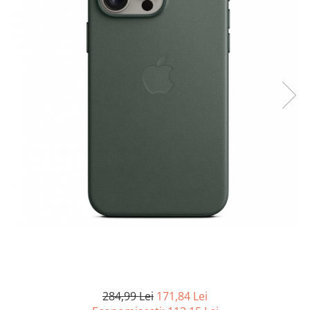
Curatenie si intretinere
Decoratiuni
Gradinarit
Hobby-uri creative
Iluminat & Electrice
Jaluzele
Kit-uri automatizari porti si usi
garaj
Mobila dormitor
Mobila gradina & terasa
Mobila Living & Dining
Organizare si depozitare
Rafturi
Sanitare
Scule electrice si unelte
Silicon, spume si solutii tehnice
Sisteme Incalzire
284,99 Lei
171,84 Lei
Textile si covoare