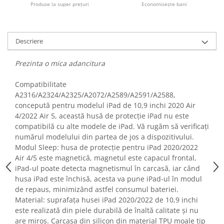
Produse la super prețuri
Economisește bani
Fiare de calcat si masini de cusut
Ingrijire Locuinta
Purificatoare de aer
Descriere
Fashion
Bijuterii
Prezinta o mica adancitura
Ceasuri barbatesti
Compatibilitate
Ceasuri dama
A2316/A2324/A2325/A2072/A2589/A2591/A2588,
Cutii, curele si accesorii ceasuri
concepută pentru modelul iPad de 10,9 inchi 2020 Air
Genti si accesorii barbati
4/2022 Air 5, această husă de protecție iPad nu este
Genti si accesorii femei
compatibilă cu alte modele de iPad. Vă rugăm să verificați
numărul modelului din partea de jos a dispozitivului.
Imbracaminte barbati
Modul Sleep: husa de protecție pentru iPad 2020/2022
Imbracaminte femei
Air 4/5 este magnetică, magnetul este capacul frontal,
Imbracaminte si Incaltaminte copii
iPad-ul poate detecta magnetismul în carcasă, iar când
Incaltaminte barbati
husa iPad este închisă, acesta va pune iPad-ul în modul
de repaus, minimizând astfel consumul bateriei.
Incaltaminte femei
Material: suprafața husei iPad 2020/2022 de 10,9 inchi
Ochelari de soare
este realizată din piele durabilă de înaltă calitate și nu
Ochelari de vedere
are miros. Carcasa din silicon din material TPU moale tip