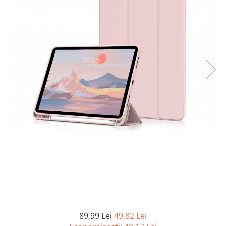
Curatenie si intretinere
Decoratiuni
Gradinarit
Hobby-uri creative
Iluminat & Electrice
Jaluzele
Kit-uri automatizari porti si usi
garaj
Mobila dormitor
Mobila gradina & terasa
Mobila Living & Dining
Organizare si depozitare
Rafturi
Sanitare
Scule electrice si unelte
Silicon, spume si solutii tehnice
Sisteme Incalzire
89,99 Lei
49,82 Lei
Textile si covoare