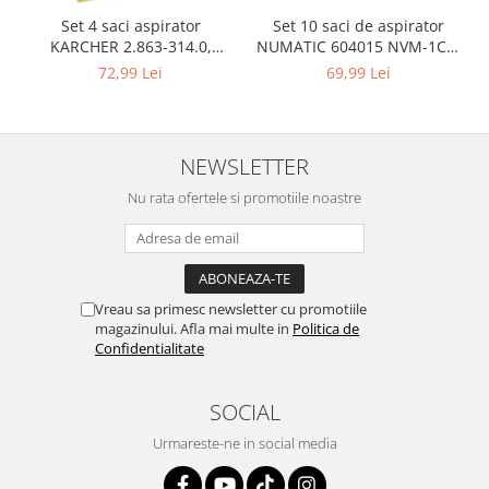
Retelistica & Supraveghere
Set 10 saci de aspirator
Set 4 saci aspirator
Servere, Componente & UPS
NUMATIC 604015 NVM-1CH,
KARCHER 2.863-314.0,
Telecomenzi garaj
9L
compatibil cu WD, KWD, SE
69,99 Lei
72,99 Lei
Sport & Activitati in aer liber
Accesorii antrenament
Accesorii Fitness
NEWSLETTER
Accesorii sportive
Nu rata ofertele si promotiile noastre
Articole Voiaj
Camping
Ciclism
Sporturi acvatice
Vreau sa primesc newsletter cu promotiile
Sporturi de interior
magazinului. Afla mai multe in
Politica de
TV, Audio & Foto
Confidentialitate
Aparate Foto & Accesorii
SOCIAL
Audio HI-FI & Profesionale
Camere video si sport
Urmareste-ne in social media
Drone si Accesorii