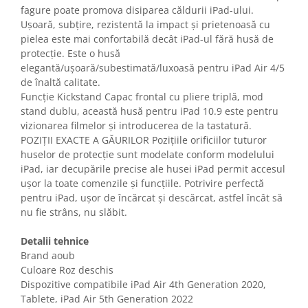
Gaming, Carti & Birotica
fagure poate promova disiparea căldurii iPad-ului.
Ușoară, subțire, rezistentă la impact și prietenoasă cu
Birotica & Papetarie
pielea este mai confortabilă decât iPad-ul fără husă de
Console, Jocuri & Accesorii
protecție. Este o husă
Ingrijire personala & Cosmetice
elegantă/ușoară/subestimată/luxoasă pentru iPad Air 4/5
de înaltă calitate.
Accesorii aparate de ras electrice
Funcție Kickstand Capac frontal cu pliere triplă, mod
Accesorii aparate hair styling
stand dublu, această husă pentru iPad 10.9 este pentru
Aparate & Accesorii ingrijire
vizionarea filmelor și introducerea de la tastatură.
personala
POZIȚII EXACTE A GĂURILOR Pozițiile orificiilor tuturor
Aparate cosmetice
huselor de protecție sunt modelate conform modelului
iPad, iar decupările precise ale husei iPad permit accesul
Articole Sanatate si Wellness
ușor la toate comenzile și funcțiile. Potrivire perfectă
Consumabile sanitare
pentru iPad, ușor de încărcat și descărcat, astfel încât să
Cosmetice si produse ingrijire
nu fie strâns, nu slăbit.
personala
Igiena dentara
Detalii tehnice
Brand aoub
Jucarii, Copii & Bebe
Culoare Roz deschis
Camera copilului
Dispozitive compatibile iPad Air 4th Generation 2020,
Hrana bebelusi
Tablete, iPad Air 5th Generation 2022