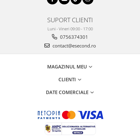
Home Cinema & Audio
Playere, Boxe & Casti
Telescoape & Optica
SUPORT CLIENTI
Televizoare & accesorii
Luni - Vineri 09:00 - 17:00
Bacanie
0756374301
Ambalaje cadouri
contact@esecond.ro
Cadouri
Curatenie si intretinere
MAGAZINUL MEU
CLIENTI
DATE COMERCIALE