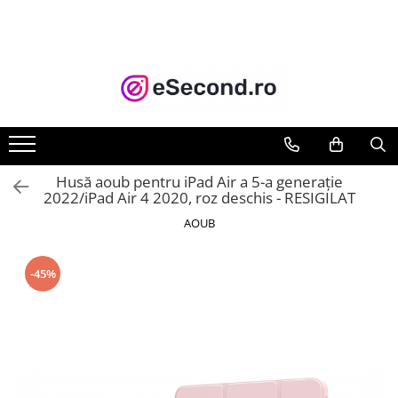
TOATE PRODUSELE
Auto Moto
Accesorii Auto
Anvelope & Jante
Covorase auto
Husă aoub pentru iPad Air a 5-a generație
Echipamente pentru Atelier
2022/iPad Air 4 2020, roz deschis - RESIGILAT
Electronice Auto
AOUB
Intretinere & Cosmetica auto
Moto
-45%
Reparatii si echipamente auto
Trotinete electrice
Casa, Gradina & Bricolaj
Accesorii usi
Bucatarie & Servire