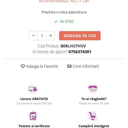
Economisesti:
40,17
Lei
Uscatoare rufe
Prezinta o mica adancitura
Utilaje si materiale de constructii
Laptop, Tablete & Telefoane
IN STOC
Accesorii tablete
ADAUGA IN COS
Laptopuri si Accesorii
Telefoane Mobile & accesorii
Cod Produs:
B08LH37HVV
Ai nevoie de ajutor?
0756374301
Wearable & Gadgeturi
Electrocasnice & Climatizare
Adauga la Favorite
Cere informatii
Accesorii si piese masini spalat
rufe si uscatoare
Accesorii si piese masini spalat
vase
Aparate Frigorifice
Livrare GRATUITA
Te-ai răzgândit?
Aparate Racire Aer
La comenzi peste 500 Lei
Drept de retur 14 zile
Aragaze si cuptoare cu microunde
Climatizare & sisteme de incalzire
Electrocasnice pentru Bucatarie
Testate si verificate
Cumpără inteligent