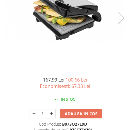
Curatenie si intretinere
Decoratiuni
Gradinarit
Hobby-uri creative
Iluminat & Electrice
Jaluzele
Kit-uri automatizari porti si usi
garaj
Mobila dormitor
Mobila gradina & terasa
Mobila Living & Dining
167,99 Lei
100,66 Lei
Organizare si depozitare
Economisesti:
67,33
Lei
Rafturi
Sanitare
IN STOC
Scule electrice si unelte
ADAUGA IN COS
Silicon, spume si solutii tehnice
Sisteme Incalzire
Cod Produs:
B073Q27L9D
Textile si covoare
Ai nevoie de ajutor?
0756374301