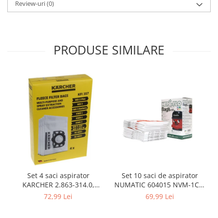
Review-uri
(0)
Gaming, Carti & Birotica
Birotica & Papetarie
Console, Jocuri & Accesorii
PRODUSE SIMILARE
Ingrijire personala & Cosmetice
Accesorii aparate de ras electrice
Accesorii aparate hair styling
Aparate & Accesorii ingrijire
personala
Aparate cosmetice
Articole Sanatate si Wellness
Consumabile sanitare
Cosmetice si produse ingrijire
personala
Igiena dentara
Set 10 saci de aspirator
Set 4 saci aspirator
Jucarii, Copii & Bebe
NUMATIC 604015 NVM-1CH,
KARCHER 2.863-314.0,
9L
compatibil cu WD, KWD, SE
69,99 Lei
72,99 Lei
Camera copilului
Hrana bebelusi