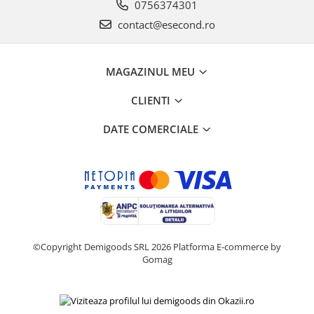
Retelistica & Supraveghere
0756374301
Servere, Componente & UPS
contact@esecond.ro
Telecomenzi garaj
Sport & Activitati in aer liber
MAGAZINUL MEU
Accesorii antrenament
Accesorii Fitness
CLIENTI
Accesorii sportive
DATE COMERCIALE
Articole Voiaj
Camping
Ciclism
Sporturi acvatice
Sporturi de interior
TV, Audio & Foto
Aparate Foto & Accesorii
©Copyright Demigoods SRL 2026
Platforma E-commerce by
Gomag
Audio HI-FI & Profesionale
Camere video si sport
Drone si Accesorii