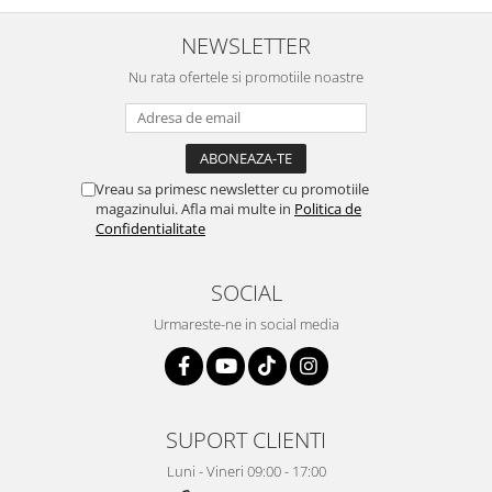
Igiena si ingrijire
Jucarii si Jocuri
NEWSLETTER
Maternitate
Nu rata ofertele si promotiile noastre
Petshop
Accesorii animale de companie
Acvaristica
Castroane si adapatori animale
Vreau sa primesc newsletter cu promotiile
magazinului. Afla mai multe in
Politica de
Igiena animale de companie
Confidentialitate
Mobila si transport animale de
companie
SOCIAL
Zgarzi, lese si hamuri
PC, Periferice & Software
Urmareste-ne in social media
Componente PC
Desktop PC & Monitoare
Imprimante, Scanere &
SUPORT CLIENTI
Consumabile
Periferice PC
Luni - Vineri 09:00 - 17:00