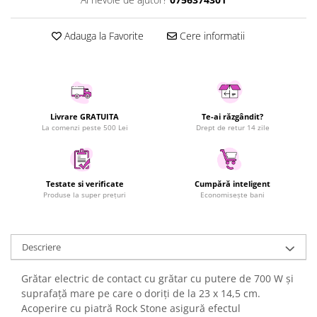
Uscatoare rufe
Utilaje si materiale de constructii
Adauga la Favorite
Cere informatii
Laptop, Tablete & Telefoane
Accesorii tablete
Laptopuri si Accesorii
Telefoane Mobile & accesorii
Livrare GRATUITA
Te-ai răzgândit?
La comenzi peste 500 Lei
Drept de retur 14 zile
Wearable & Gadgeturi
Electrocasnice & Climatizare
Accesorii si piese masini spalat
rufe si uscatoare
Testate si verificate
Cumpără inteligent
Produse la super prețuri
Economisește bani
Accesorii si piese masini spalat
vase
Aparate Frigorifice
Descriere
Aparate Racire Aer
Aragaze si cuptoare cu microunde
Grătar electric de contact cu grătar cu putere de 700 W și
Climatizare & sisteme de incalzire
suprafață mare pe care o doriți de la 23 x 14,5 cm.
Acoperire cu piatră Rock Stone asigură efectul
Electrocasnice pentru Bucatarie