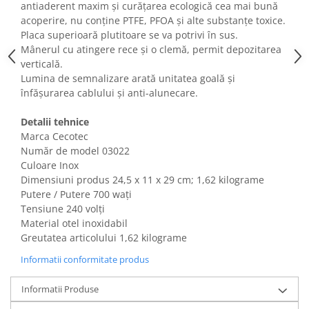
antiaderent maxim și curățarea ecologică cea mai bună
Fiare de calcat si masini de cusut
acoperire, nu conține PTFE, PFOA și alte substanțe toxice.
Ingrijire Locuinta
Placa superioară plutitoare se va potrivi în sus.
Purificatoare de aer
Mânerul cu atingere rece și o clemă, permit depozitarea
Fashion
verticală.
Lumina de semnalizare arată unitatea goală și
Bijuterii
înfășurarea cablului și anti-alunecare.
Ceasuri barbatesti
Ceasuri dama
Detalii tehnice
Marca Cecotec
Cutii, curele si accesorii ceasuri
Număr de model 03022
Genti si accesorii barbati
Culoare Inox
Genti si accesorii femei
Dimensiuni produs ‎24,5 x 11 x 29 cm; 1,62 kilograme
Imbracaminte barbati
Putere / Putere 700 wați
Tensiune 240 volți
Imbracaminte femei
Material otel inoxidabil
Imbracaminte si Incaltaminte copii
Greutatea articolului 1,62 kilograme
Incaltaminte barbati
Informatii conformitate produs
Incaltaminte femei
Ochelari de soare
Informatii Produse
Ochelari de vedere