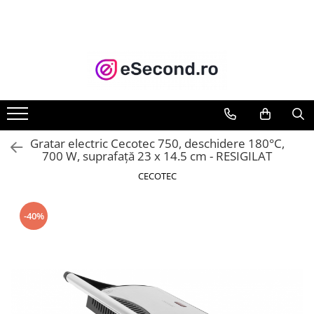
TOATE PRODUSELE
Auto Moto
Accesorii Auto
Anvelope & Jante
Covorase auto
Gratar electric Cecotec 750, deschidere 180°C,
Echipamente pentru Atelier
700 W, suprafață 23 x 14.5 cm - RESIGILAT
Electronice Auto
CECOTEC
Intretinere & Cosmetica auto
Moto
-40%
Reparatii si echipamente auto
Trotinete electrice
Casa, Gradina & Bricolaj
Accesorii usi
Bucatarie & Servire