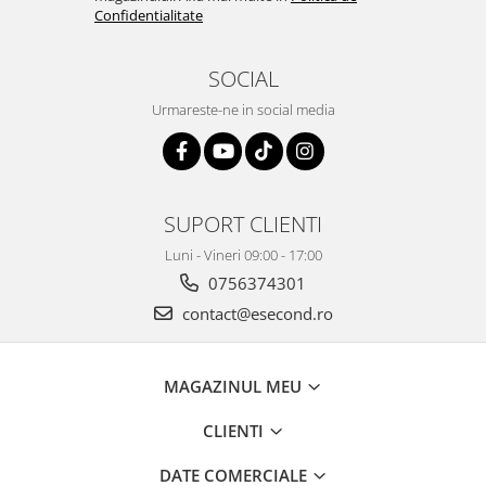
Igiena si ingrijire
Confidentialitate
Jucarii si Jocuri
Maternitate
SOCIAL
Petshop
Urmareste-ne in social media
Accesorii animale de companie
Acvaristica
Castroane si adapatori animale
Igiena animale de companie
SUPORT CLIENTI
Mobila si transport animale de
Luni - Vineri 09:00 - 17:00
companie
0756374301
Zgarzi, lese si hamuri
contact@esecond.ro
PC, Periferice & Software
Componente PC
Desktop PC & Monitoare
MAGAZINUL MEU
Imprimante, Scanere &
CLIENTI
Consumabile
Periferice PC
DATE COMERCIALE