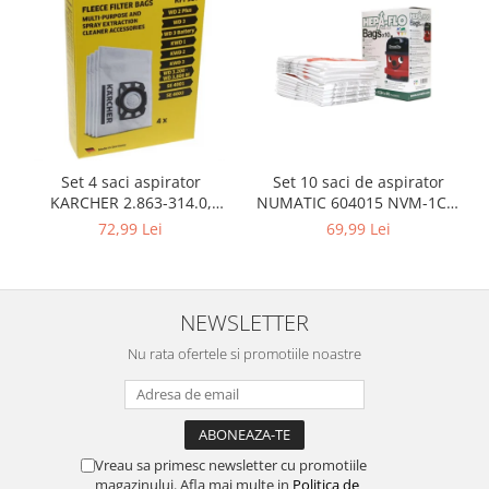
Gaming, Carti & Birotica
Birotica & Papetarie
Console, Jocuri & Accesorii
Ingrijire personala & Cosmetice
Accesorii aparate de ras electrice
Accesorii aparate hair styling
Set 10 saci de aspirator
Set 4 saci aspirator
Aparate & Accesorii ingrijire
NUMATIC 604015 NVM-1CH,
KARCHER 2.863-314.0,
personala
9L
compatibil cu WD, KWD, SE
69,99 Lei
72,99 Lei
Aparate cosmetice
Articole Sanatate si Wellness
Consumabile sanitare
NEWSLETTER
Cosmetice si produse ingrijire
personala
Nu rata ofertele si promotiile noastre
Igiena dentara
Jucarii, Copii & Bebe
Camera copilului
Vreau sa primesc newsletter cu promotiile
Hrana bebelusi
magazinului. Afla mai multe in
Politica de