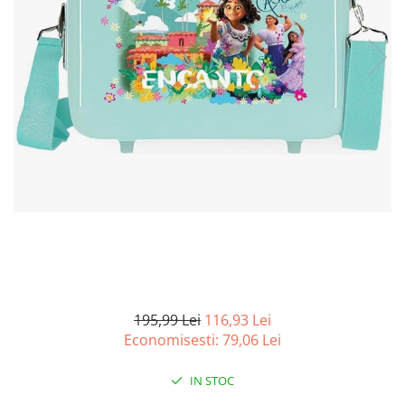
Curatenie si intretinere
Decoratiuni
Gradinarit
Hobby-uri creative
Iluminat & Electrice
Jaluzele
Kit-uri automatizari porti si usi
garaj
Mobila dormitor
Mobila gradina & terasa
Mobila Living & Dining
Organizare si depozitare
Rafturi
Sanitare
195,99 Lei
116,93 Lei
Scule electrice si unelte
Economisesti:
79,06
Lei
Silicon, spume si solutii tehnice
Sisteme Incalzire
IN STOC
Textile si covoare