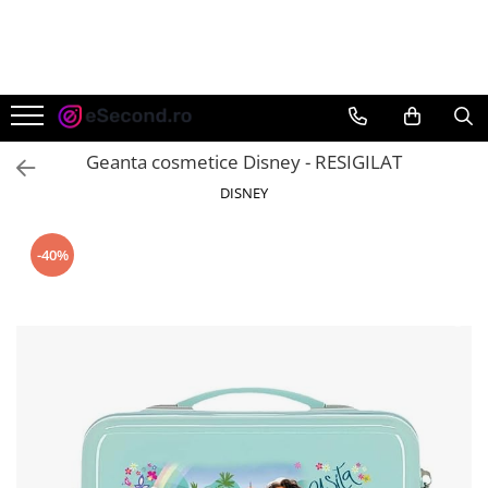
TOATE PRODUSELE
Auto Moto
Accesorii Auto
Geanta cosmetice Disney - RESIGILAT
Anvelope & Jante
DISNEY
Covorase auto
Echipamente pentru Atelier
-40%
Electronice Auto
Intretinere & Cosmetica auto
Moto
Reparatii si echipamente auto
Trotinete electrice
Casa, Gradina & Bricolaj
Accesorii usi
Bucatarie & Servire