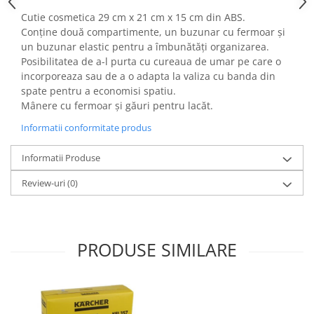
Fiare de calcat si masini de cusut
Cutie cosmetica 29 cm x 21 cm x 15 cm din ABS.
Ingrijire Locuinta
Conține două compartimente, un buzunar cu fermoar și
Purificatoare de aer
un buzunar elastic pentru a îmbunătăți organizarea.
Posibilitatea de a-l purta cu cureaua de umar pe care o
Fashion
incorporeaza sau de a o adapta la valiza cu banda din
Bijuterii
spate pentru a economisi spatiu.
Ceasuri barbatesti
Mânere cu fermoar și găuri pentru lacăt.
Ceasuri dama
Informatii conformitate produs
Cutii, curele si accesorii ceasuri
Informatii Produse
Genti si accesorii barbati
Genti si accesorii femei
Review-uri
(0)
Imbracaminte barbati
Imbracaminte femei
Imbracaminte si Incaltaminte copii
PRODUSE SIMILARE
Incaltaminte barbati
Incaltaminte femei
Ochelari de soare
Ochelari de vedere