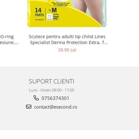
 O-ring
Scutece pentru adulti tip chilot Lines
Set 20 t
esiune,
Specialist Derma Protection Extra, 7
XS300010
3, K4
picaturi, marimea M, 14 bucati
39,99 Lei
SUPORT CLIENTI
Luni - Vineri 09:00 - 17:00
0756374301
contact@esecond.ro