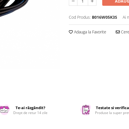
ADAUG
Cod Produs:
B016W05K3S
Ai 
Adauga la Favorite
Cere 
Te-ai răzgândit?
Testate si verific
Drept de retur 14 zile
Produse la super pre