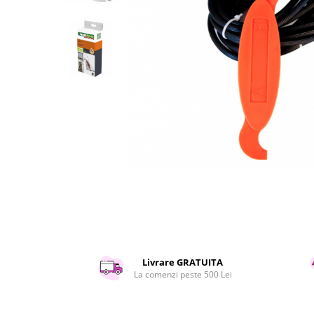
Curatenie si intretinere
Decoratiuni
Gradinarit
Hobby-uri creative
Iluminat & Electrice
Jaluzele
Kit-uri automatizari porti si usi
garaj
Mobila dormitor
Mobila gradina & terasa
Mobila Living & Dining
Organizare si depozitare
Rafturi
Sanitare
Scule electrice si unelte
Livrare GRATUITA
Silicon, spume si solutii tehnice
La comenzi peste 500 Lei
Sisteme Incalzire
Textile si covoare