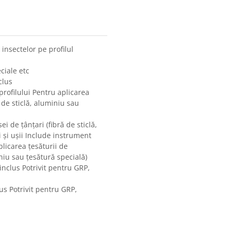
insectelor pe profilul
eciale etc
clus
rofilului Pentru aplicarea
 de sticlă, aluminiu sau
ei de țânțari (fibră de sticlă,
ei și ușii Include instrument
licarea țesăturii de
iniu sau țesătură specială)
nclus Potrivit pentru GRP,
us Potrivit pentru GRP,