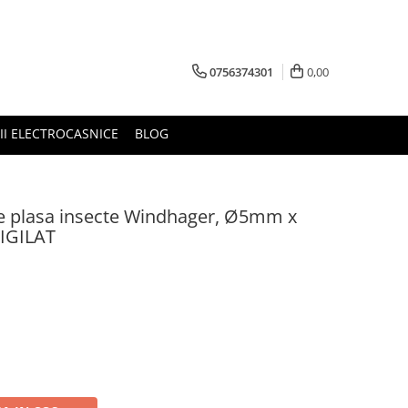
0756374301
0,00
RII ELECTROCASNICE
BLOG
re plasa insecte Windhager, Ø5mm x
SIGILAT