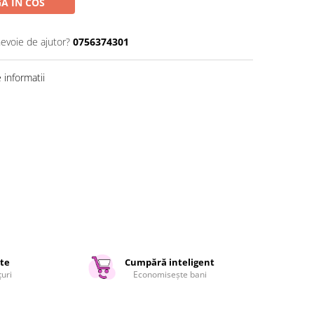
A IN COS
nevoie de ajutor?
0756374301
informatii
ate
Cumpără inteligent
țuri
Economisește bani