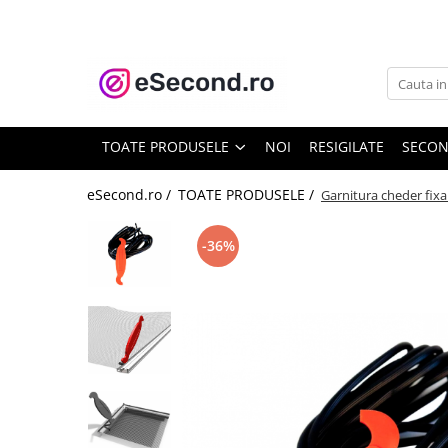
TOATE PRODUSELE
Auto Moto
Accesorii Auto
TOATE PRODUSELE
NOI
RESIGILATE
SECO
Anvelope & Jante
Covorase auto
eSecond.ro /
TOATE PRODUSELE /
Garnitura cheder fix
Echipamente pentru Atelier
Electronice Auto
-36%
Intretinere & Cosmetica auto
Moto
Reparatii si echipamente auto
Trotinete electrice
Casa, Gradina & Bricolaj
Accesorii usi
Bucatarie & Servire