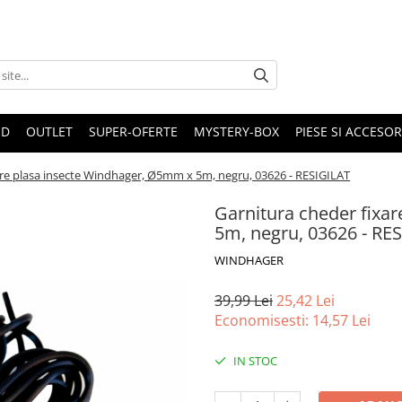
ND
OUTLET
SUPER-OFERTE
MYSTERY-BOX
PIESE SI ACCESO
are plasa insecte Windhager, Ø5mm x 5m, negru, 03626 - RESIGILAT
Garnitura cheder fixa
5m, negru, 03626 - RE
WINDHAGER
39,99 Lei
25,42 Lei
Economisesti:
14,57
Lei
IN STOC