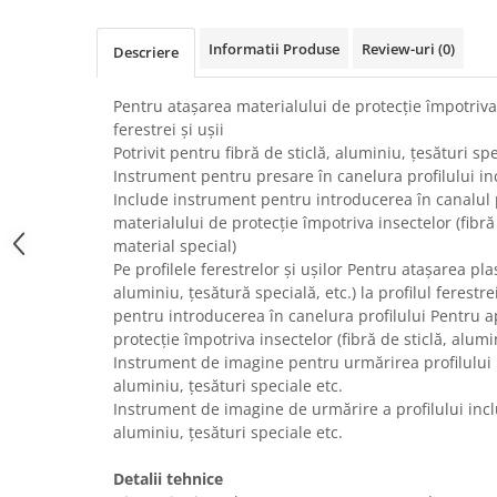
Uscatoare rufe
Informatii Produse
Review-uri
(0)
Utilaje si materiale de constructii
Descriere
Laptop, Tablete & Telefoane
Pentru atașarea materialului de protecție împotriva 
Accesorii tablete
ferestrei și ușii
Laptopuri si Accesorii
Potrivit pentru fibră de sticlă, aluminiu, țesături sp
Telefoane Mobile & accesorii
Instrument pentru presare în canelura profilului in
Include instrument pentru introducerea în canalul p
Wearable & Gadgeturi
materialului de protecție împotriva insectelor (fibră
Electrocasnice & Climatizare
material special)
Accesorii si piese masini spalat
Pe profilele ferestrelor și ușilor Pentru atașarea plas
rufe si uscatoare
aluminiu, țesătură specială, etc.) la profilul ferestr
pentru introducerea în canelura profilului Pentru ap
Accesorii si piese masini spalat
vase
protecție împotriva insectelor (fibră de sticlă, alum
Instrument de imagine pentru urmărirea profilului i
Aparate Frigorifice
aluminiu, țesături speciale etc.
Aparate Racire Aer
Instrument de imagine de urmărire a profilului incl
Aragaze si cuptoare cu microunde
aluminiu, țesături speciale etc.
Climatizare & sisteme de incalzire
Detalii tehnice
Electrocasnice pentru Bucatarie