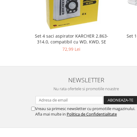
Gaming, Carti & Birotica
Birotica & Papetarie
Console, Jocuri & Accesorii
Ingrijire personala & Cosmetice
Set 
Set 4 saci aspirator KARCHER 2.863-
Accesorii aparate de ras electrice
314.0, compatibil cu WD, KWD, SE
Accesorii aparate hair styling
72,99 Lei
Aparate & Accesorii ingrijire
personala
Aparate cosmetice
Articole Sanatate si Wellness
NEWSLETTER
Consumabile sanitare
Nu rata ofertele si promotiile noastre
Cosmetice si produse ingrijire
personala
Igiena dentara
Vreau sa primesc newsletter cu promotiile magazinului.
Afla mai multe in
Politica de Confidentialitate
Jucarii, Copii & Bebe
Camera copilului
Hrana bebelusi