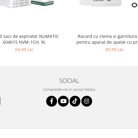
10 saci de aspirator NUMATIC
Racord cu clema si garnitura
604015 NVM-1CH, 9L
pentru aparat de spalat cu pr
KARCHER 4.064-047.0, K2, K
69,99 Lei
95,99 Lei
SOCIAL
Urmareste-ne in social media