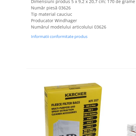
Dimensiuni produs ‎5 x 9,2 x 20,7 cm; 170 de grame
Fiare de calcat si masini de cusut
Număr piesă 03626
Ingrijire Locuinta
Tip material cauciuc
Purificatoare de aer
Producator Windhager
Numărul modelului articolului 03626
Fashion
Informatii conformitate produs
Bijuterii
Ceasuri barbatesti
Ceasuri dama
Cutii, curele si accesorii ceasuri
Genti si accesorii barbati
Genti si accesorii femei
Imbracaminte barbati
Imbracaminte femei
Imbracaminte si Incaltaminte copii
Incaltaminte barbati
Incaltaminte femei
Ochelari de soare
Ochelari de vedere