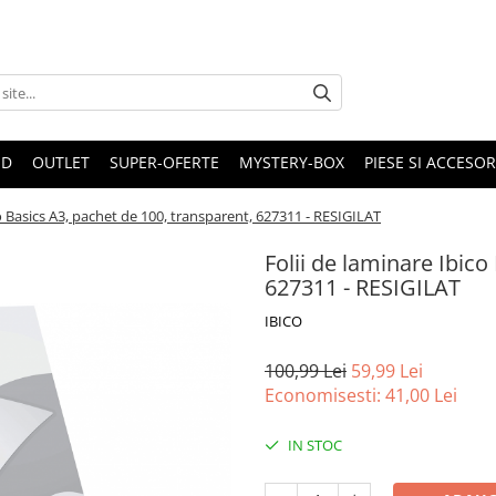
ND
OUTLET
SUPER-OFERTE
MYSTERY-BOX
PIESE SI ACCESO
co Basics A3, pachet de 100, transparent, 627311 - RESIGILAT
Folii de laminare Ibico
627311 - RESIGILAT
IBICO
100,99 Lei
59,99 Lei
Economisesti:
41,00
Lei
IN STOC