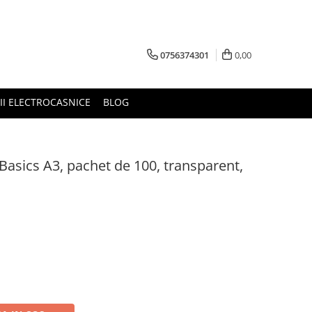
0756374301
0,00
RII ELECTROCASNICE
BLOG
 Basics A3, pachet de 100, transparent,