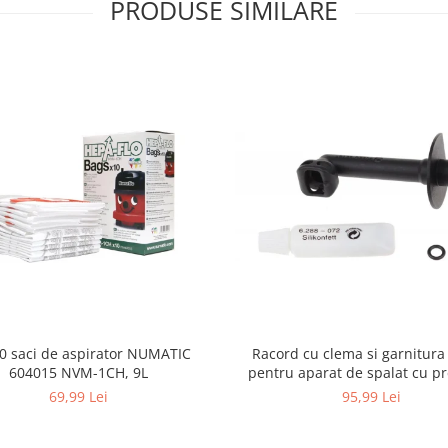
PRODUSE SIMILARE
10 saci de aspirator NUMATIC
Racord cu clema si garnitura
604015 NVM-1CH, 9L
pentru aparat de spalat cu pr
KARCHER 4.064-047.0, K2, K
69,99 Lei
95,99 Lei