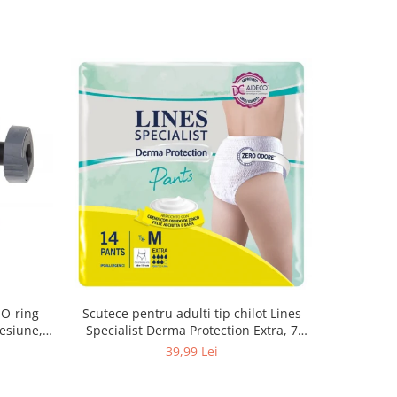
 O-ring
Scutece pentru adulti tip chilot Lines
Set antic
esiune,
Specialist Derma Protection Extra, 7
spa
3, K4
picaturi, marimea M, 14 bucati
48
39,99 Lei