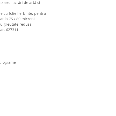
olare, lucrări de artă și
 cu folie fierbinte, pentru
at la 75 / 80 microni
cu greutate redusă,
ear, 627311
 kilograme