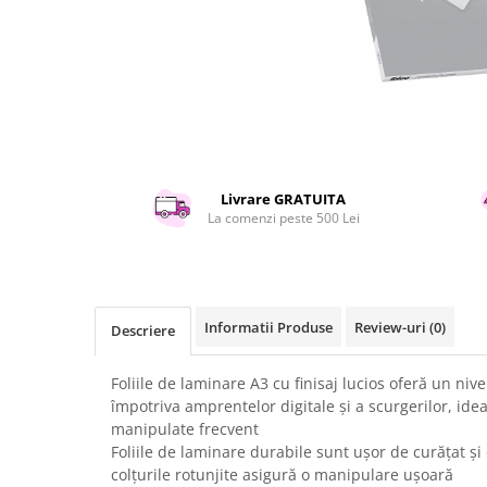
Curatenie si intretinere
Decoratiuni
Gradinarit
Hobby-uri creative
Iluminat & Electrice
Jaluzele
Kit-uri automatizari porti si usi
garaj
Livrare GRATUITA
La comenzi peste 500 Lei
Mobila dormitor
Mobila gradina & terasa
Mobila Living & Dining
Organizare si depozitare
Informatii Produse
Review-uri
(0)
Descriere
Rafturi
Sanitare
Foliile de laminare A3 cu finisaj lucios oferă un niv
Scule electrice si unelte
împotriva amprentelor digitale și a scurgerilor, id
Silicon, spume si solutii tehnice
manipulate frecvent
Foliile de laminare durabile sunt ușor de curățat ș
Sisteme Incalzire
colțurile rotunjite asigură o manipulare ușoară
Textile si covoare