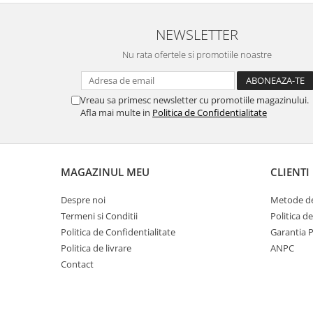
Gaming, Carti & Birotica
Birotica & Papetarie
NEWSLETTER
Console, Jocuri & Accesorii
Nu rata ofertele si promotiile noastre
Ingrijire personala & Cosmetice
Accesorii aparate de ras electrice
Vreau sa primesc newsletter cu promotiile magazinului.
Accesorii aparate hair styling
Afla mai multe in
Politica de Confidentialitate
Aparate & Accesorii ingrijire
personala
Aparate cosmetice
MAGAZINUL MEU
CLIENTI
Articole Sanatate si Wellness
Consumabile sanitare
Despre noi
Metode de
Cosmetice si produse ingrijire
Termeni si Conditii
Politica d
personala
Politica de Confidentialitate
Garantia 
Igiena dentara
Politica de livrare
ANPC
Jucarii, Copii & Bebe
Contact
Camera copilului
Hrana bebelusi