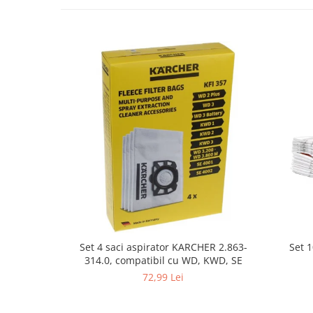
Fiare de calcat si masini de cusut
Ingrijire Locuinta
Purificatoare de aer
Fashion
Bijuterii
Ceasuri barbatesti
Ceasuri dama
Cutii, curele si accesorii ceasuri
Genti si accesorii barbati
Genti si accesorii femei
Imbracaminte barbati
Imbracaminte femei
Imbracaminte si Incaltaminte copii
Set 
Set 4 saci aspirator KARCHER 2.863-
Incaltaminte barbati
314.0, compatibil cu WD, KWD, SE
Incaltaminte femei
72,99 Lei
Ochelari de soare
Ochelari de vedere