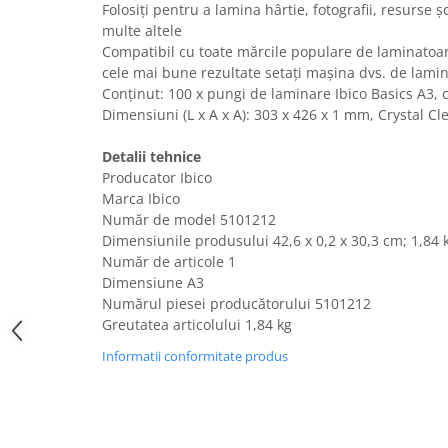
Folosiți pentru a lamina hârtie, fotografii, resurse șc
Uscatoare rufe
multe altele
Utilaje si materiale de constructii
Compatibil cu toate mărcile populare de laminatoare
cele mai bune rezultate setați mașina dvs. de lamin
Laptop, Tablete & Telefoane
Conținut: 100 x pungi de laminare Ibico Basics A3, 
Accesorii tablete
Dimensiuni (L x A x A): 303 x 426 x 1 mm, Crystal Cl
Laptopuri si Accesorii
Telefoane Mobile & accesorii
Detalii tehnice
Producator Ibico
Wearable & Gadgeturi
Marca Ibico
Electrocasnice & Climatizare
Număr de model 5101212
Accesorii si piese masini spalat
Dimensiunile produsului ‎42,6 x 0,2 x 30,3 cm; 1,84
rufe si uscatoare
Număr de articole ‎1
Dimensiune A3
Accesorii si piese masini spalat
Numărul piesei producătorului ‎5101212
vase
Greutatea articolului 1,84 kg
Aparate Frigorifice
Informatii conformitate produs
Aparate Racire Aer
Aragaze si cuptoare cu microunde
Climatizare & sisteme de incalzire
Electrocasnice pentru Bucatarie