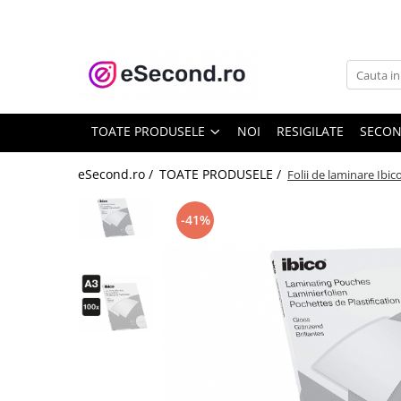
TOATE PRODUSELE
Auto Moto
Accesorii Auto
TOATE PRODUSELE
NOI
RESIGILATE
SECO
Anvelope & Jante
Covorase auto
eSecond.ro /
TOATE PRODUSELE /
Folii de laminare Ibi
Echipamente pentru Atelier
Electronice Auto
-41%
Intretinere & Cosmetica auto
Moto
Reparatii si echipamente auto
Trotinete electrice
Casa, Gradina & Bricolaj
Accesorii usi
Bucatarie & Servire