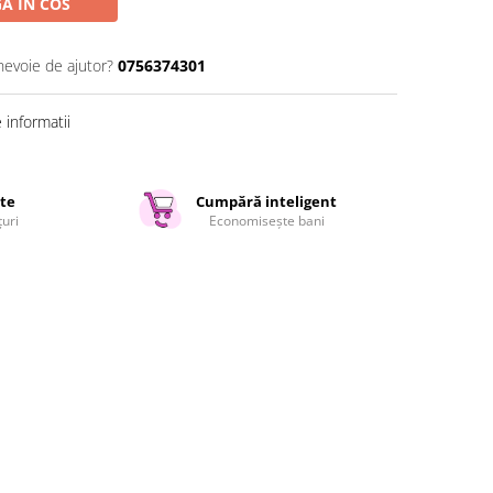
A IN COS
nevoie de ajutor?
0756374301
informatii
ate
Cumpără inteligent
țuri
Economisește bani