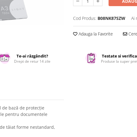
ADAUG
Cod Produs:
B08NK87SZW
Ai 
Adauga la Favorite
Cere 
Te-ai răzgândit?
Testate si verific
Drept de retur 14 zile
Produse la super pre
el de bază de protecție
eale pentru documentele
i de tăiat forme nestandard,