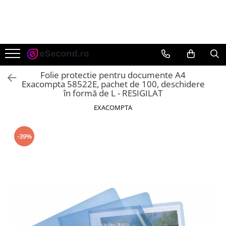
TOATE PRODUSELE
Auto Moto
Accesorii Auto
Folie protectie pentru documente A4
Anvelope & Jante
Exacompta 58522E, pachet de 100, deschidere
în formă de L - RESIGILAT
Covorase auto
EXACOMPTA
Echipamente pentru Atelier
Electronice Auto
Intretinere & Cosmetica auto
-39%
Moto
Reparatii si echipamente auto
Trotinete electrice
Casa, Gradina & Bricolaj
Accesorii usi
Bucatarie & Servire