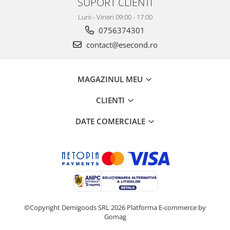
SUPORT CLIENTI
Retelistica & Supraveghere
Servere, Componente & UPS
Luni - Vineri 09:00 - 17:00
Telecomenzi garaj
0756374301
Sport & Activitati in aer liber
contact@esecond.ro
Accesorii antrenament
Accesorii Fitness
MAGAZINUL MEU
Accesorii sportive
Articole Voiaj
CLIENTI
Camping
DATE COMERCIALE
Ciclism
Sporturi acvatice
Sporturi de interior
TV, Audio & Foto
Aparate Foto & Accesorii
Audio HI-FI & Profesionale
Camere video si sport
©Copyright Demigoods SRL 2026
Platforma E-commerce by
Gomag
Drone si Accesorii