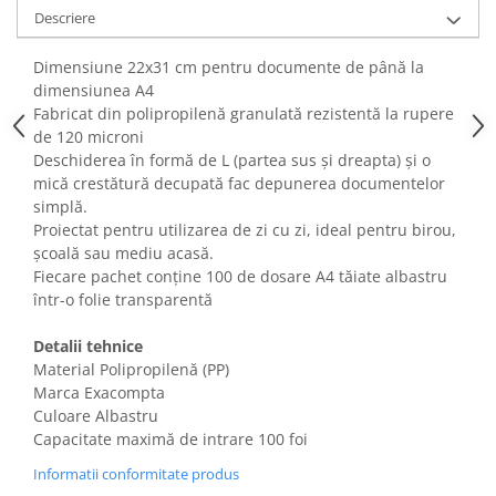
Fiare de calcat si masini de cusut
Descriere
Ingrijire Locuinta
Dimensiune 22x31 cm pentru documente de până la
Purificatoare de aer
dimensiunea A4
Fashion
Fabricat din polipropilenă granulată rezistentă la rupere
Bijuterii
de 120 microni
Deschiderea în formă de L (partea sus și dreapta) și o
Ceasuri barbatesti
mică crestătură decupată fac depunerea documentelor
Ceasuri dama
simplă.
Cutii, curele si accesorii ceasuri
Proiectat pentru utilizarea de zi cu zi, ideal pentru birou,
Genti si accesorii barbati
școală sau mediu acasă.
Fiecare pachet conține 100 de dosare A4 tăiate albastru
Genti si accesorii femei
într-o folie transparentă
Imbracaminte barbati
Imbracaminte femei
Detalii tehnice
Imbracaminte si Incaltaminte copii
Material Polipropilenă (PP)
Marca Exacompta
Incaltaminte barbati
Culoare Albastru
Incaltaminte femei
Capacitate maximă de intrare 100 foi
Ochelari de soare
Informatii conformitate produs
Ochelari de vedere