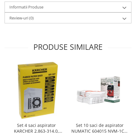
Gaming, Carti & Birotica
Informatii Produse
Birotica & Papetarie
Review-uri
(0)
Console, Jocuri & Accesorii
Ingrijire personala & Cosmetice
Accesorii aparate de ras electrice
PRODUSE SIMILARE
Accesorii aparate hair styling
Aparate & Accesorii ingrijire
personala
Aparate cosmetice
Articole Sanatate si Wellness
Consumabile sanitare
Cosmetice si produse ingrijire
personala
Igiena dentara
Jucarii, Copii & Bebe
Camera copilului
Set 10 saci de aspirator
Set 4 saci aspirator
NUMATIC 604015 NVM-1CH,
KARCHER 2.863-314.0,
Hrana bebelusi