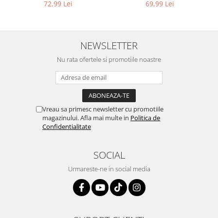
9L
compatibil cu WD, KWD, SE
69,99 Lei
72,99 Lei
Igiena si ingrijire
Jucarii si Jocuri
Maternitate
Petshop
NEWSLETTER
Accesorii animale de companie
Nu rata ofertele si promotiile noastre
Acvaristica
Castroane si adapatori animale
Igiena animale de companie
Mobila si transport animale de
Vreau sa primesc newsletter cu promotiile
magazinului. Afla mai multe in
Politica de
companie
Confidentialitate
Zgarzi, lese si hamuri
PC, Periferice & Software
SOCIAL
Componente PC
Urmareste-ne in social media
Desktop PC & Monitoare
Imprimante, Scanere &
Consumabile
Periferice PC