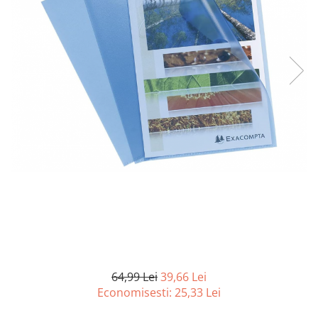
Curatenie si intretinere
Decoratiuni
Gradinarit
Hobby-uri creative
Iluminat & Electrice
Jaluzele
Kit-uri automatizari porti si usi
garaj
Mobila dormitor
Mobila gradina & terasa
Mobila Living & Dining
Organizare si depozitare
Rafturi
Sanitare
Scule electrice si unelte
64,99 Lei
39,66 Lei
Silicon, spume si solutii tehnice
Economisesti:
25,33
Lei
Sisteme Incalzire
Textile si covoare